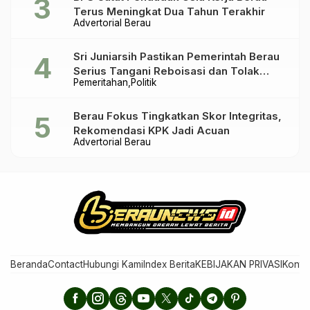
Terus Meningkat Dua Tahun Terakhir
Advertorial Berau
Sri Juniarsih Pastikan Pemerintah Berau
Serius Tangani Reboisasi dan Tolak
Pemeritahan
Politik
Praktik Ilegal
Berau Fokus Tingkatkan Skor Integritas,
Rekomendasi KPK Jadi Acuan
Advertorial Berau
Beranda
Contact
Hubungi Kami
Index Berita
KEBIJAKAN PRIVASI
Konta