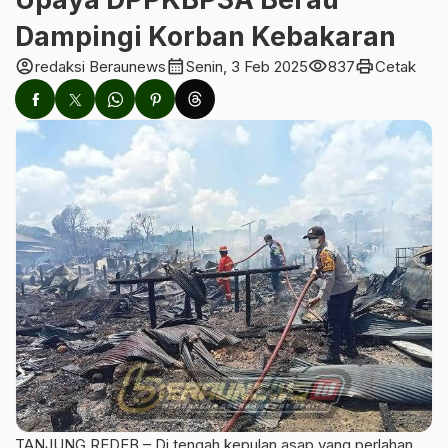
Dampingi Korban Kebakaran
account_circle
calendar_month
visibility
print
redaksi Beraunews
Senin, 3 Feb 2025
837
Cetak
TANJUNG REDEB – Di tengah kepulan asap yang perlahan