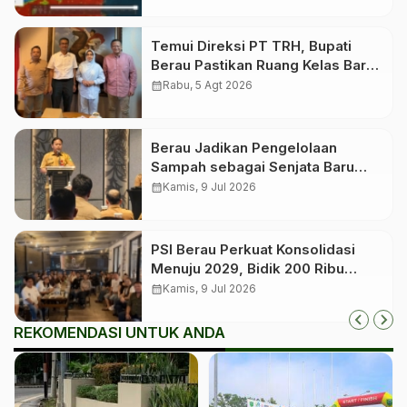
Kewaspadaan
Temui Direksi PT TRH, Bupati
Berau Pastikan Ruang Kelas Baru
untuk Birang
calendar_month
Rabu, 5 Agt 2026
Berau Jadikan Pengelolaan
Sampah sebagai Senjata Baru
Tekan Angka Stunting
calendar_month
Kamis, 9 Jul 2026
PSI Berau Perkuat Konsolidasi
Menuju 2029, Bidik 200 Ribu
Anggota dan Roadshow hingga
calendar_month
Kamis, 9 Jul 2026
Kampung
REKOMENDASI UNTUK ANDA