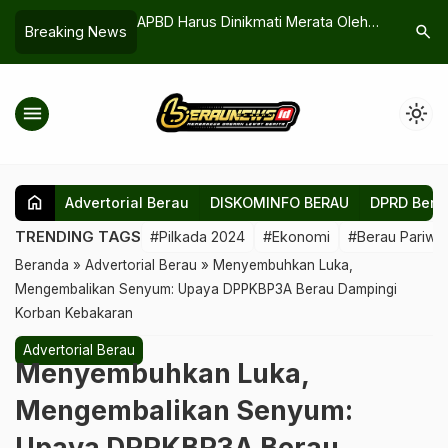
ik Diduga Picu
APBD Harus Dinikmati Merata Oleh
Inovasi 
search
Breaking News
or PT Tumbu Surya
Masyarakat
Masalah A
Ayoeb Gunung Tabur
menu
light_mode
home
Advertorial Berau
DISKOMINFO BERAU
DPRD Bera
TRENDING TAGS
#Pilkada 2024
#Ekonomi
#Berau Pariwis
Beranda
»
Advertorial Berau
»
Menyembuhkan Luka,
Mengembalikan Senyum: Upaya DPPKBP3A Berau Dampingi
Korban Kebakaran
Advertorial Berau
Menyembuhkan Luka,
Mengembalikan Senyum:
Upaya DPPKBP3A Berau