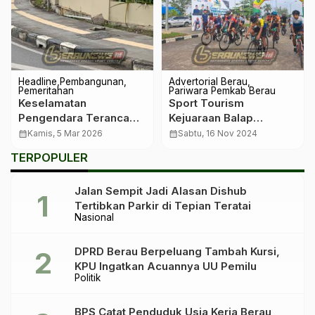
Headline
Pembangunan
Advertorial Berau
Pemeritahan
Pariwara Pemkab Berau
Keselamatan
Sport Tourism
Pengendara Terancam,
Kejuaraan Balap
Rambu Roboh di
Sepeda Kabupaten
calendar_month
Kamis, 5 Mar 2026
calendar_month
Sabtu, 16 Nov 2024
Sejumlah Titik Jalan
Berau “Road to
TERPOPULER
Berau
Derawan”
Jalan Sempit Jadi Alasan Dishub
Tertibkan Parkir di Tepian Teratai
Nasional
DPRD Berau Berpeluang Tambah Kursi,
KPU Ingatkan Acuannya UU Pemilu
Politik
BPS Catat Penduduk Usia Kerja Berau