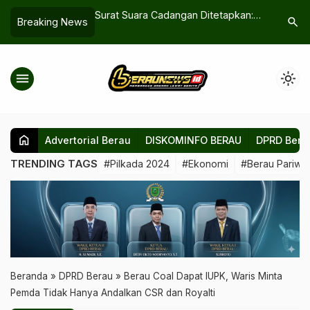
 Cadangan Ditetapkan:
Disnaker Berau Imbau Perusahaan
Judi 
search
Breaking News
Optimis Tanpa PSU
Laporkan Kebutuhan Tenaga Kerja
dan 
Ting
menu
light_mode
home
Advertorial Berau
DISKOMINFO BERAU
DPRD Bera
TRENDING TAGS
#Pilkada 2024
#Ekonomi
#Berau Pariwis
Beranda
»
DPRD Berau
»
Berau Coal Dapat IUPK, Waris Minta
Pemda Tidak Hanya Andalkan CSR dan Royalti