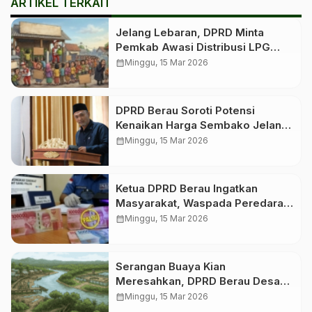
ARTIKEL TERKAIT
Jelang Lebaran, DPRD Minta
Pemkab Awasi Distribusi LPG
Bersubsidi
calendar_month
Minggu, 15 Mar 2026
DPRD Berau Soroti Potensi
Kenaikan Harga Sembako Jelang
Idulfitri
calendar_month
Minggu, 15 Mar 2026
Ketua DPRD Berau Ingatkan
Masyarakat, Waspada Peredaran
Uang Palsu Jelang Lebaran
calendar_month
Minggu, 15 Mar 2026
Serangan Buaya Kian
Meresahkan, DPRD Berau Desak
Pemerintah Segera Bangun
calendar_month
Minggu, 15 Mar 2026
Penangkaran