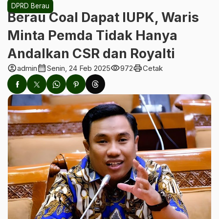
DPRD Berau
Berau Coal Dapat IUPK, Waris
Minta Pemda Tidak Hanya
Andalkan CSR dan Royalti
account_circle
calendar_month
visibility
print
admin
Senin, 24 Feb 2025
972
Cetak