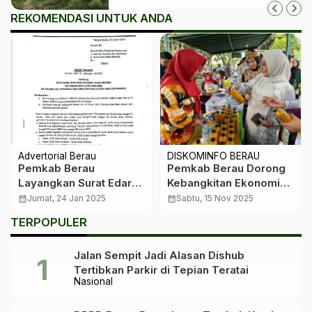
REKOMENDASI UNTUK ANDA
Advertorial Berau
DISKOMINFO BERAU
Pemkab Berau
Pemkab Berau Dorong
Layangkan Surat Edaran
Kebangkitan Ekonomi
Penutupan Sementara
Kampung lewat
calendar_month
Jumat, 24 Jan 2025
calendar_month
Sabtu, 15 Nov 2025
Tempat Hiburan dan
Pembinaan UMKM dan
TERPOPULER
Billiard
Penguatan Koperasi
Jalan Sempit Jadi Alasan Dishub
Tertibkan Parkir di Tepian Teratai
Nasional