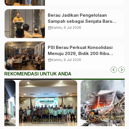
Berau Jadikan Pengelolaan
Sampah sebagai Senjata Baru
Tekan Angka Stunting
calendar_month
Kamis, 9 Jul 2026
PSI Berau Perkuat Konsolidasi
Menuju 2029, Bidik 200 Ribu
Anggota dan Roadshow hingga
calendar_month
Kamis, 9 Jul 2026
Kampung
REKOMENDASI UNTUK ANDA