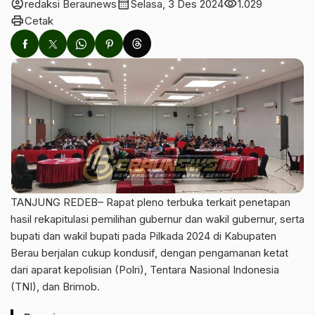
account_circle
calendar_month
visibility
redaksi Beraunews
Selasa, 3 Des 2024
1.029
print
Cetak
TANJUNG REDEB– Rapat pleno terbuka terkait penetapan
hasil rekapitulasi pemilihan gubernur dan wakil gubernur, serta
bupati dan wakil bupati pada Pilkada 2024 di Kabupaten
Berau berjalan cukup kondusif, dengan pengamanan ketat
dari aparat kepolisian (Polri), Tentara Nasional Indonesia
(TNI), dan Brimob.