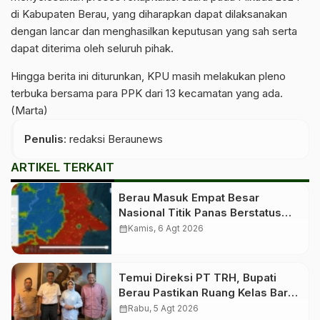
di Kabupaten Berau, yang diharapkan dapat dilaksanakan
dengan lancar dan menghasilkan keputusan yang sah serta
dapat diterima oleh seluruh pihak.
Hingga berita ini diturunkan, KPU masih melakukan pleno
terbuka bersama para PPK dari 13 kecamatan yang ada.
(Marta)
Penulis
: redaksi Beraunews
ARTIKEL TERKAIT
Berau Masuk Empat Besar
Nasional Titik Panas Berstatus
Tinggi, Warga Diminta Tingkatkan
calendar_month
Kamis, 6 Agt 2026
Kewaspadaan
Temui Direksi PT TRH, Bupati
Berau Pastikan Ruang Kelas Baru
untuk Birang
calendar_month
Rabu, 5 Agt 2026