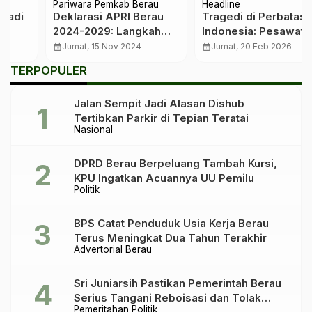
Pariwara Pemkab Berau
Headline
Deklarasi APRI Berau
Tragedi di Perbatasan
2024-2029: Langkah
Indonesia: Pesawat
Awal Menuju
Pengangkut BBM
calendar_month
Jumat, 15 Nov 2024
calendar_month
Jumat, 20 Feb 2026
Pemancingan Ramah
Terbakar, Satu Pilot
TERPOPULER
Lingkungan
Gugur
Jalan Sempit Jadi Alasan Dishub
Tertibkan Parkir di Tepian Teratai
Nasional
DPRD Berau Berpeluang Tambah Kursi,
KPU Ingatkan Acuannya UU Pemilu
Politik
BPS Catat Penduduk Usia Kerja Berau
Terus Meningkat Dua Tahun Terakhir
Advertorial Berau
Sri Juniarsih Pastikan Pemerintah Berau
Serius Tangani Reboisasi dan Tolak
Pemeritahan
Politik