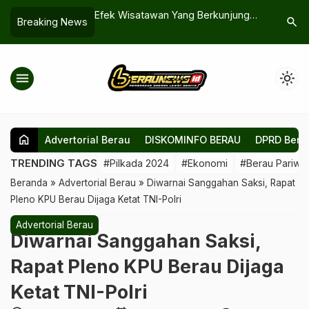
2024: MP-AW Resmi
‎Efek Wisatawan Yang Berkunjung
Turap Hi
search
Breaking News
pat Partai Terkenal
Pendapatan Retribusi Hampir
Komitmen
Mencapai Target
Pembang
menu
light_mode
home
Advertorial Berau
DISKOMINFO BERAU
DPRD Bera
TRENDING TAGS
#Pilkada 2024
#Ekonomi
#Berau Pariwis
Beranda
»
Advertorial Berau
»
Diwarnai Sanggahan Saksi, Rapat
Pleno KPU Berau Dijaga Ketat TNI-Polri
Advertorial Berau
Diwarnai Sanggahan Saksi,
Rapat Pleno KPU Berau Dijaga
Ketat TNI-Polri