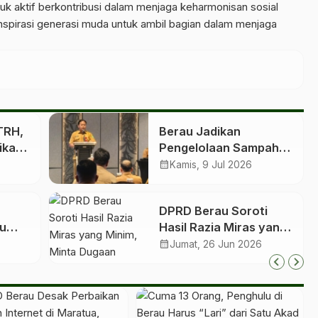
tuk aktif berkontribusi dalam menjaga keharmonisan sosial
nspirasi generasi muda untuk ambil bagian dalam menjaga
TRH,
Berau Jadikan
ikan
Pengelolaan Sampah
sebagai Senjata Baru
calendar_month
Kamis, 9 Jul 2026
Tekan Angka Stunting
DPRD Berau Soroti
ju
Hasil Razia Miras yang
ibu
Minim, Minta Dugaan
calendar_month
Jumat, 26 Jun 2026
Kebocoran Dievaluasi