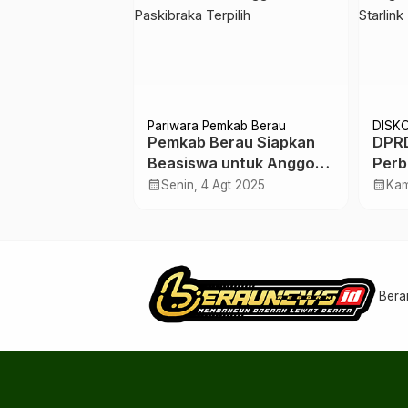
Berau
Pariwara Pemkab Berau
DISK
ar untuk
Pemkab Berau Siapkan
‎DPR
akan Bergizi
Beasiswa untuk Anggota
Perb
jar di Berau
Paskibraka Terpilih
Inte
calendar_month
calendar_month
 Nov 2024
Senin, 4 Agt 2025
Kam
Star
Solu
Bera