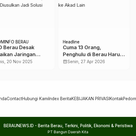
OMINFO BERAU
Headline
D Berau Desak
Cuma 13 Orang,
aikan Jaringan
Penghulu di Berau Harus
rnet di Maratua,
“Lari” dari Satu Akad ke
calendar_month
is, 20 Nov 2025
Senin, 27 Apr 2026
link Diusulkan Jadi
Akad Lain
si
nda
Contact
Hubungi Kami
Index Berita
KEBIJAKAN PRIVASI
Kontak
Pedom
BERAUNEWS.ID - Berita Berau, Terkini, Politik, Ekonomi & Peristiwa
PT Bangun Daerah Kita