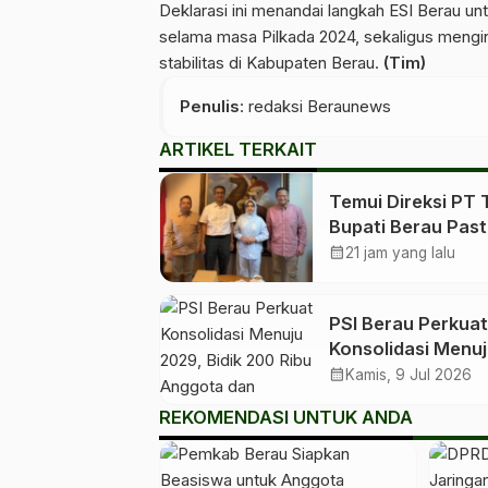
Deklarasi ini menandai langkah ESI Berau un
selama masa Pilkada 2024, sekaligus mengi
stabilitas di Kabupaten Berau.
(Tim)
Penulis
: redaksi Beraunews
ARTIKEL TERKAIT
Temui Direksi PT 
Bupati Berau Past
Ruang Kelas Baru
calendar_month
21 jam yang lalu
untuk Birang
PSI Berau Perkuat
Konsolidasi Menu
2029, Bidik 200 R
calendar_month
Kamis, 9 Jul 2026
Anggota dan
REKOMENDASI UNTUK ANDA
Roadshow hingga
Kampung