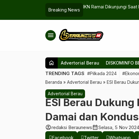
han Ribu Kendaraan Padati Kawasan
LPG Sempat Langka di Ber
Breaking News
menu
home
Advertorial Berau
DISKOMINFO B
TRENDING TAGS
#Pilkada 2024
#Ekono
Beranda
»
Advertorial Berau
»
ESI Berau Dukun
Advertorial Berau
ESI Berau Dukung 
Damai dan Kondus
account_circle
calendar_month
redaksi Beraunews
Selasa, 5 Nov 202
Facebook
Twitter
Whatsapp