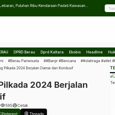
au, Ternyata Ini Penyebab Sebenarnya
Partisipas
ERAU
DPRD Berau
Dprd Kaltara
Ekobis
Headline
Huk
mi
#Berau Pariwisata
##Banjir #Bencana
##olahraga #atlet #
T
g Pilkada 2024 Berjalan Damai dan Kondusif
Pilkada 2024 Berjalan
if
visibility
print
4
595
Cetak
Pinterest
Threads