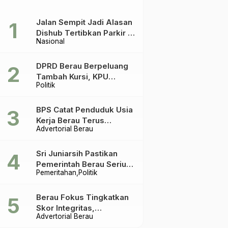
Jalan Sempit Jadi Alasan
Dishub Tertibkan Parkir di
Nasional
Tepian Teratai
DPRD Berau Berpeluang
Tambah Kursi, KPU
Politik
Ingatkan Acuannya UU
Pemilu
BPS Catat Penduduk Usia
Kerja Berau Terus
Advertorial Berau
Meningkat Dua Tahun
Terakhir
Sri Juniarsih Pastikan
Pemerintah Berau Serius
Pemeritahan
Politik
Tangani Reboisasi dan
Tolak Praktik Ilegal
Berau Fokus Tingkatkan
Skor Integritas,
Advertorial Berau
Rekomendasi KPK Jadi