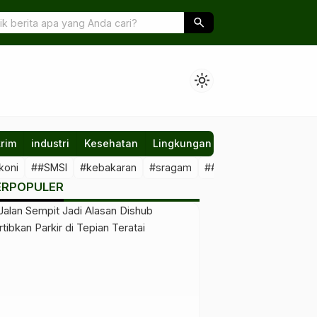
i Masyarakat Jadi Kunci Keberhasilan Pembangunan di Gunung Tabu
search
light_mode
rim
industri
Kesehatan
Lingkungan
Nasional
Olahr
koni
##SMSI
#kebakaran
#sragam
##sawit #illegal
##Kal
ERPOPULER