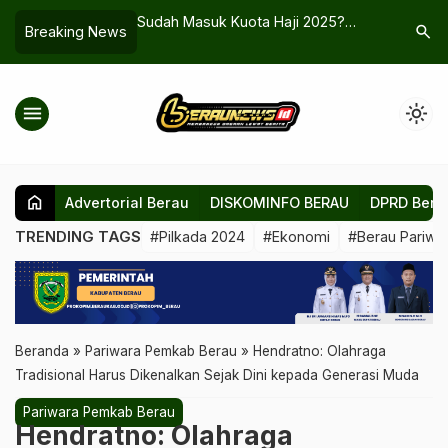
Sudah Masuk Kuota Haji 2025?
Belum Ada Lonjakan Penum
search
Breaking News
Segera Lakukan Pelunasan Sebelum
Tapi Rute Maratua Paling Dib
14 Maret!
Wisatawan
menu
light_mode
home
Advertorial Berau
DISKOMINFO BERAU
DPRD Bera
TRENDING TAGS
#Pilkada 2024
#Ekonomi
#Berau Pariwis
Beranda
»
Pariwara Pemkab Berau
»
Hendratno: Olahraga
Tradisional Harus Dikenalkan Sejak Dini kepada Generasi Muda
Pariwara Pemkab Berau
Hendratno: Olahraga