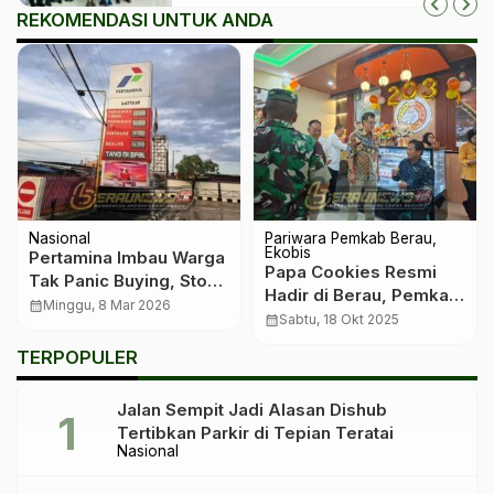
REKOMENDASI UNTUK ANDA
Nasional
Pariwara Pemkab Berau
Ekobis
Pertamina Imbau Warga
Papa Cookies Resmi
Tak Panic Buying, Stok
Hadir di Berau, Pemkab
BBM Nasional
calendar_month
Minggu, 8 Mar 2026
Dorong UMKM Terus
calendar_month
Sabtu, 18 Okt 2025
Dipastikan Aman
Naik Kelas
TERPOPULER
Jalan Sempit Jadi Alasan Dishub
Tertibkan Parkir di Tepian Teratai
Nasional