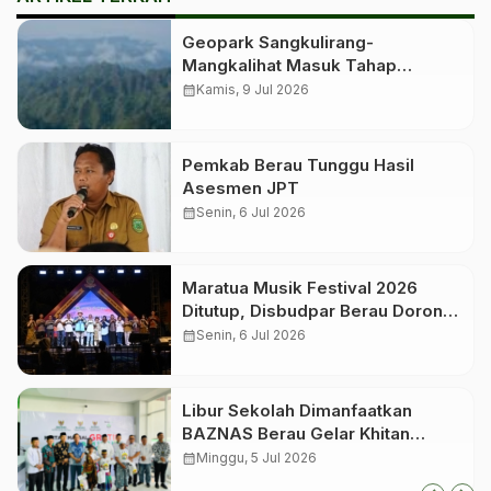
Geopark Sangkulirang-
Mangkalihat Masuk Tahap
Verifikasi Lapangan untuk
calendar_month
Kamis, 9 Jul 2026
Penetapan Geopark Nasional
Pemkab Berau Tunggu Hasil
Asesmen JPT
calendar_month
Senin, 6 Jul 2026
Maratua Musik Festival 2026
Ditutup, Disbudpar Berau Dorong
Event Jadi Pengungkit Pariwisata
calendar_month
Senin, 6 Jul 2026
Libur Sekolah Dimanfaatkan
BAZNAS Berau Gelar Khitan
Massal bagi 350 Anak
calendar_month
Minggu, 5 Jul 2026