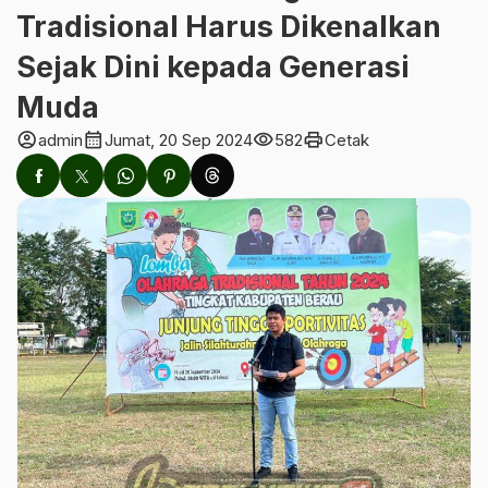
Tradisional Harus Dikenalkan
Sejak Dini kepada Generasi
Muda
account_circle
calendar_month
visibility
print
admin
Jumat, 20 Sep 2024
582
Cetak