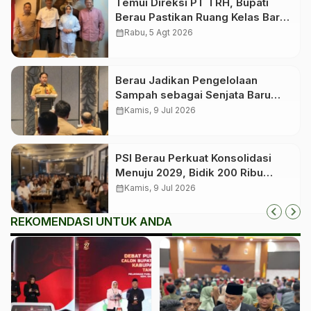
Temui Direksi PT TRH, Bupati
Berau Pastikan Ruang Kelas Baru
untuk Birang
calendar_month
Rabu, 5 Agt 2026
Berau Jadikan Pengelolaan
Sampah sebagai Senjata Baru
Tekan Angka Stunting
calendar_month
Kamis, 9 Jul 2026
PSI Berau Perkuat Konsolidasi
Menuju 2029, Bidik 200 Ribu
Anggota dan Roadshow hingga
calendar_month
Kamis, 9 Jul 2026
Kampung
REKOMENDASI UNTUK ANDA