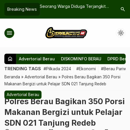
 Penentu, Pemkab
Seorang Warga Diduga Terjangkit
Kebakaran
search
Breaking News
D Tak Sepelekan
Mpox, Dinkes Berau Bantah: Itu
Reda dal
ggaran
Cacar Air
menu
light_mode
home
Advertorial Berau
DISKOMINFO BERAU
DPRD Bera
TRENDING TAGS
#Pilkada 2024
#Ekonomi
#Berau Pariwis
Beranda
»
Advertorial Berau
»
Polres Berau Bagikan 350 Porsi
Makanan Bergizi untuk Pelajar SDN 021 Tanjung Redeb
Advertorial Berau
Polres Berau Bagikan 350 Porsi
Makanan Bergizi untuk Pelajar
SDN 021 Tanjung Redeb