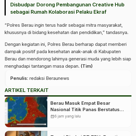
‎Disbudpar Dorong Pembangunan Creative Hub
sebagai Rumah Kolaborasi Pelaku Ekraf
“Polres Berau ingin terus hadir sebagai mitra masyarakat,
khususnya di bidang kesehatan dan pendidikan,” tandasnya.
Dengan kegiatan ini, Polres Berau berharap dapat memberi
dampak positif pada kesehatan anak-anak di Kabupaten
Berau dan mendorong lahirnya generasi muda yang lebih siap
menghadapi tantangan masa depan.
(Tim)
Penulis
: redaksi Beraunews
ARTIKEL TERKAIT
Berau Masuk Empat Besar
Nasional Titik Panas Berstatus
Tinggi, Warga Diminta Tingkatkan
calendar_month
6 jam yang lalu
Kewaspadaan