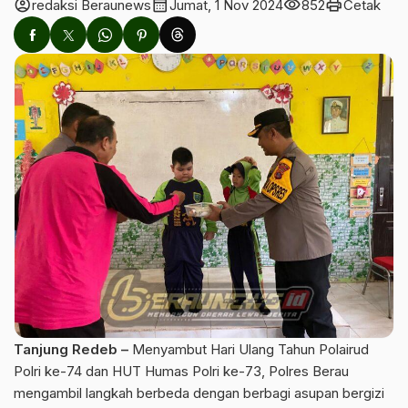
account_circle
calendar_month
visibility
print
redaksi Beraunews
Jumat, 1 Nov 2024
852
Cetak
Tanjung Redeb –
Menyambut Hari Ulang Tahun Polairud
Polri ke-74 dan HUT Humas Polri ke-73, Polres Berau
mengambil langkah berbeda dengan berbagi asupan bergizi