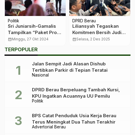
Politik
DPRD Berau
Sri Juniarsih-Gamalis
Liliansyah Tegaskan
Tampilkan “Paket Pro
Komitmen Bersih Judi
Max” Program
Online: ASN Wajib Jadi
calendar_month
Minggu, 27 Okt 2024
calendar_month
Selasa, 2 Des 2025
Kesejahteraan Berau
Teladan, Bukan Pelaku
TERPOPULER
Jalan Sempit Jadi Alasan Dishub
Tertibkan Parkir di Tepian Teratai
Nasional
DPRD Berau Berpeluang Tambah Kursi,
KPU Ingatkan Acuannya UU Pemilu
Politik
BPS Catat Penduduk Usia Kerja Berau
Terus Meningkat Dua Tahun Terakhir
Advertorial Berau