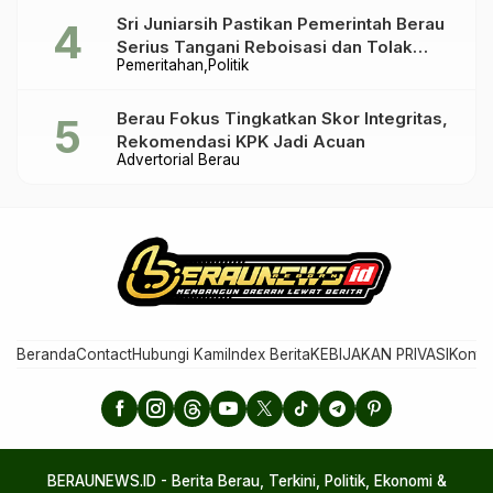
Sri Juniarsih Pastikan Pemerintah Berau
Serius Tangani Reboisasi dan Tolak
Pemeritahan
Politik
Praktik Ilegal
Berau Fokus Tingkatkan Skor Integritas,
Rekomendasi KPK Jadi Acuan
Advertorial Berau
Beranda
Contact
Hubungi Kami
Index Berita
KEBIJAKAN PRIVASI
Konta
BERAUNEWS.ID - Berita Berau, Terkini, Politik, Ekonomi &