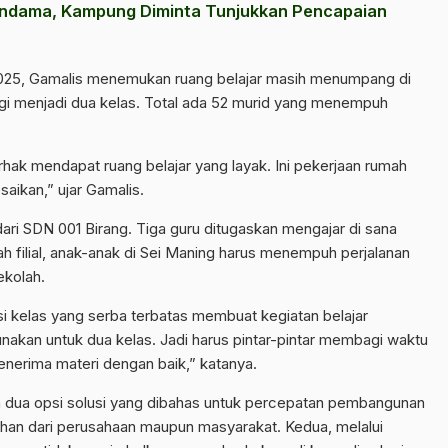
rindama, Kampung Diminta Tunjukkan Pencapaian
2025, Gamalis menemukan ruang belajar masih menumpang di
gi menjadi dua kelas. Total ada 52 murid yang menempuh
rhak mendapat ruang belajar yang layak. Ini pekerjaan rumah
aikan,” ujar Gamalis.
dari SDN 001 Birang. Tiga guru ditugaskan mengajar di sana
ah filial, anak-anak di Sei Maning harus menempuh perjalanan
ekolah.
si kelas yang serba terbatas membuat kegiatan belajar
nakan untuk dua kelas. Jadi harus pintar-pintar membagi waktu
nerima materi dengan baik,” katanya.
da dua opsi solusi yang dibahas untuk percepatan pembangunan
ahan dari perusahaan maupun masyarakat. Kedua, melalui