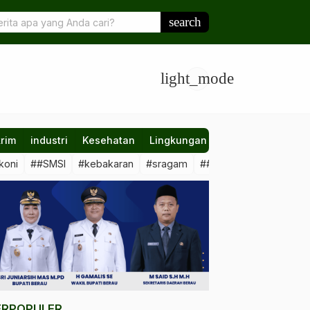
nfo Berau Dorong Website Kampung Aktif, Transparansi & Layanan
search
ra Baru Digital
light_mode
rim
industri
Kesehatan
Lingkungan
Nasional
Olahr
koni
##SMSI
#kebakaran
#sragam
##sawit #illegal
##Kal
ERPOPULER