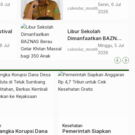
 9 Jul
Senin, 6 Jul
calendar_month
2026
rk
tival
Libur Sekolah
Dimanfaatkan BAZNAS
Berau Gelar Khitan
6 Jul
Minggu, 5 Jul
calendar_month
i
Massal bagi 350 Anak
2026
isata
m
Kesehatan
angka Korupsi Dana
Pemerintah Siapkan