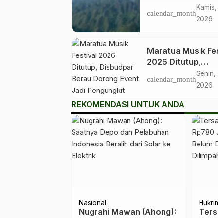
Tahap Verifikasi
Kamis,
calendar_month
Lapangan untuk
2026
Penetapan Geopa
Nasional
Maratua Musik Fes
2026 Ditutup,
Disbudpar Berau
Senin, 
calendar_month
Dorong Event Jad
2026
Pengungkit Pariw
REKOMENDASI UNTUK ANDA
Berau
Nasional
Hukri
Musibah
Nugrahi Mawan (Ahong):
Ters