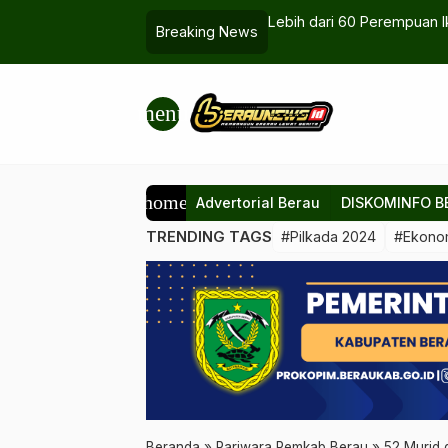
Berkebaya, Kartini Dirayakan dengan Gaya
Bocah 10 Tahun Hilang
Breaking News
menu
home
Advertorial Berau
DISKOMINFO B
TRENDING TAGS
#Pilkada 2024
#Ekono
Beranda
»
Pariwara Pemkab Berau
»
52 Murid 