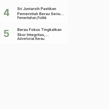
Terakhir
Sri Juniarsih Pastikan
Pemerintah Berau Serius
Pemeritahan
Politik
Tangani Reboisasi dan
Tolak Praktik Ilegal
Berau Fokus Tingkatkan
Skor Integritas,
Advertorial Berau
Rekomendasi KPK Jadi
Acuan