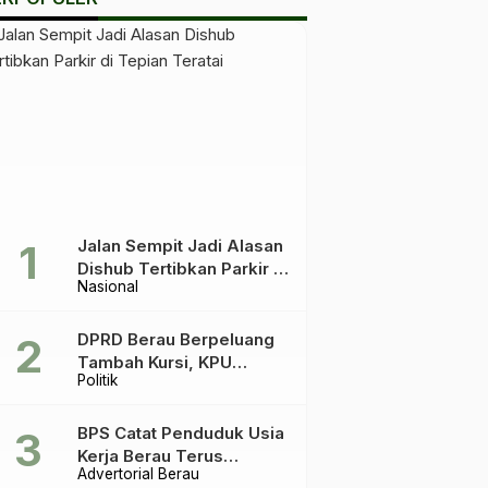
Jalan Sempit Jadi Alasan
Dishub Tertibkan Parkir di
Nasional
Tepian Teratai
DPRD Berau Berpeluang
Tambah Kursi, KPU
Politik
Ingatkan Acuannya UU
Pemilu
BPS Catat Penduduk Usia
Kerja Berau Terus
Advertorial Berau
Meningkat Dua Tahun