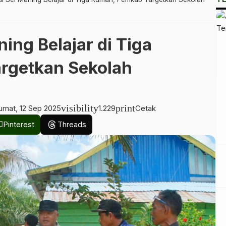
ing Belajar di Tiga
rgetkan Sekolah
visibility
print
umat, 12 Sep 2025
1.229
Cetak
Pinterest
Threads