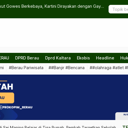
 di Perairan Derawan, Tim Gabungan Intensifkan Pencarian
Diskomi
Masuk E
ERAU
DPRD Berau
Dprd Kaltara
Ekobis
Headline
Huk
mi
#Berau Pariwisata
##Banjir #Bencana
##olahraga #atlet #
T
di Sei Maning Belajar di Tiga Rumah, Pemkab Targetkan Sekolah