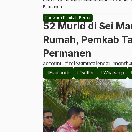
Permanen
Pariwara Pemkab Berau
52 Murid di Sei Man
Rumah, Pemkab Ta
Permanen
account_circle
calendar_month
admin
J
Facebook
Twitter
Whatsapp