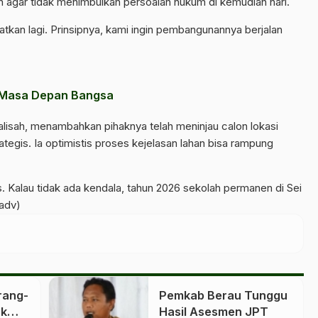
an agar tidak menimbulkan persoalan hukum di kemudian hari.
atkan lagi. Prinsipnya, kami ingin pembangunannya berjalan
i Masa Depan Bangsa
alisah, menambahkan pihaknya telah meninjau calon lokasi
egis. Ia optimistis proses kejelasan lahan bisa rampung
as. Kalau tidak ada kendala, tahun 2026 sekolah permanen di Sei
/adv)
rang-
Pemkab Berau Tunggu
uk
Hasil Asesmen JPT