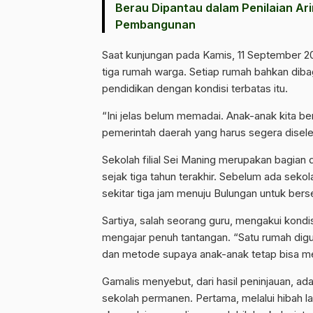
Berau Dipantau dalam Penilaian A
Pembangunan
Saat kunjungan pada Kamis, 11 September 
tiga rumah warga. Setiap rumah bahkan diba
pendidikan dengan kondisi terbatas itu.
“Ini jelas belum memadai. Anak-anak kita be
pemerintah daerah yang harus segera diseles
Sekolah filial Sei Maning merupakan bagian 
sejak tiga tahun terakhir. Sebelum ada sekol
sekitar tiga jam menuju Bulungan untuk bers
Sartiya, salah seorang guru, mengakui kondi
mengajar penuh tantangan. “Satu rumah digu
dan metode supaya anak-anak tetap bisa me
Gamalis menyebut, dari hasil peninjauan, a
sekolah permanen. Pertama, melalui hibah l