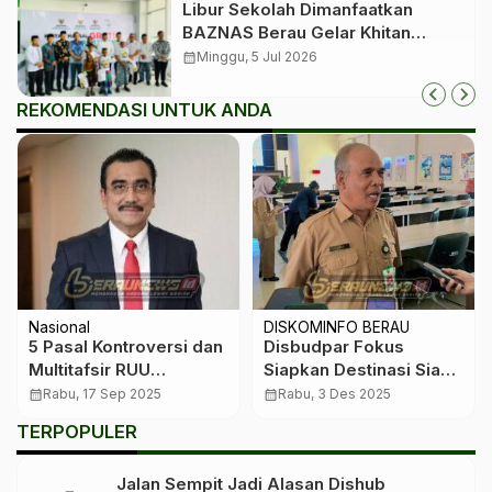
Libur Sekolah Dimanfaatkan
BAZNAS Berau Gelar Khitan
Massal bagi 350 Anak
calendar_month
Minggu, 5 Jul 2026
REKOMENDASI UNTUK ANDA
Nasional
DISKOMINFO BERAU
5 Pasal Kontroversi dan
Disbudpar Fokus
Multitafsir RUU
Siapkan Destinasi Siap
Perampasan Aset*
Pasar sebelum
calendar_month
Rabu, 17 Sep 2025
calendar_month
Rabu, 3 Des 2025
Ekspansi Promosi
TERPOPULER
Jalan Sempit Jadi Alasan Dishub