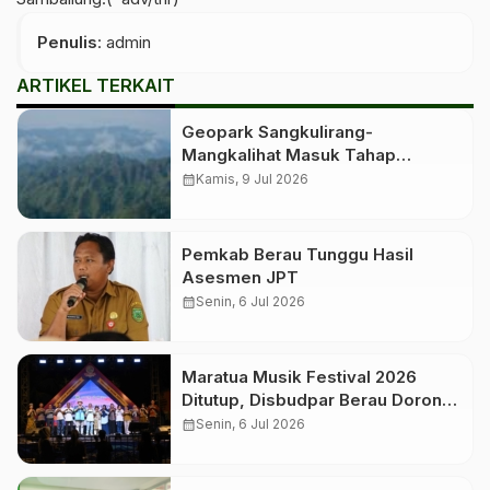
Penulis
: admin
ARTIKEL TERKAIT
Geopark Sangkulirang-
Mangkalihat Masuk Tahap
Verifikasi Lapangan untuk
calendar_month
Kamis, 9 Jul 2026
Penetapan Geopark Nasional
Pemkab Berau Tunggu Hasil
Asesmen JPT
calendar_month
Senin, 6 Jul 2026
Maratua Musik Festival 2026
Ditutup, Disbudpar Berau Dorong
Event Jadi Pengungkit Pariwisata
calendar_month
Senin, 6 Jul 2026