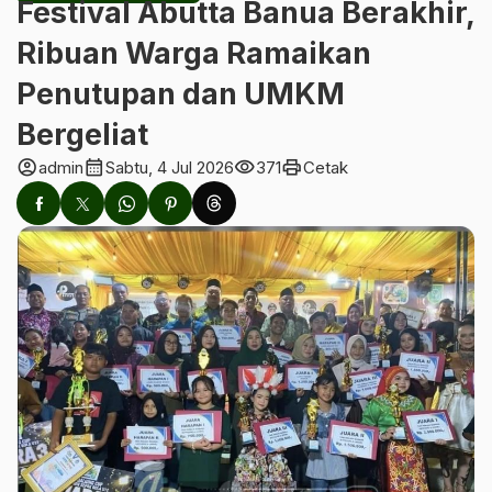
Festival Abutta Banua Berakhir,
Ribuan Warga Ramaikan
Penutupan dan UMKM
Bergeliat
account_circle
calendar_month
visibility
print
admin
Sabtu, 4 Jul 2026
371
Cetak