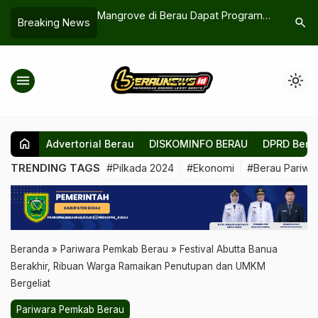
i Perkuat 225
Mangrove di Berau Dapat Program
Revitalis
search
Breaking News
Rehabilitasi Gratis
Capai 50
menu
light_mode
home
Advertorial Berau
DISKOMINFO BERAU
DPRD Bera
TRENDING TAGS
#Pilkada 2024
#Ekonomi
#Berau Pariwis
Beranda
»
Pariwara Pemkab Berau
»
Festival Abutta Banua
Berakhir, Ribuan Warga Ramaikan Penutupan dan UMKM
Bergeliat
Pariwara Pemkab Berau