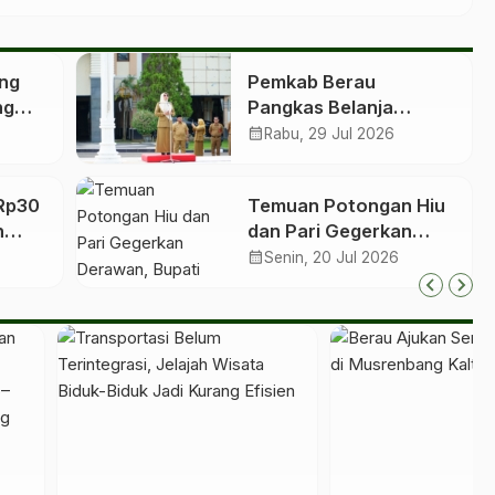
ang
Pemkab Berau
ng
Pangkas Belanja
 Kafe
Nonprioritas, TPP PNS
calendar_month
Rabu, 29 Jul 2026
dan PPPK Tetap
Dibayar
Rp30
Temuan Potongan Hiu
n
dan Pari Gegerkan
s
Derawan, Bupati Desak
calendar_month
Senin, 20 Jul 2026
13
Proses Hukum