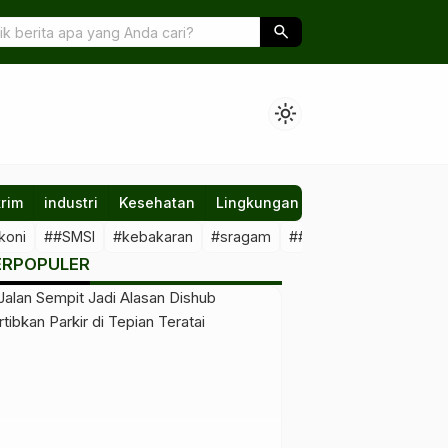
Implementasi Nyata Perangi Kemiskinan
search
light_mode
rim
industri
Kesehatan
Lingkungan
Nasional
Olahr
koni
##SMSI
#kebakaran
#sragam
##sawit #illegal
##Kal
ERPOPULER