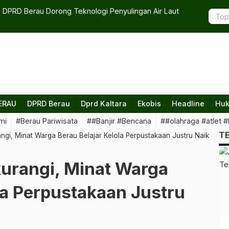
ua, DPRD Berau Dorong Teknologi Penyulingan Air Laut
Harus Ada 
ERAU
DPRD Berau
Dprd Kaltara
Ekobis
Headline
Huk
mi
#Berau Pariwisata
##Banjir #Bencana
##olahraga #atlet #
T
angi, Minat Warga Berau Belajar Kelola Perpustakaan Justru Naik
kurangi, Minat Warga
la Perpustakaan Justru