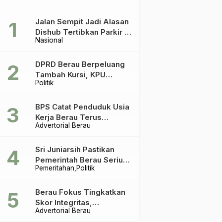
Jalan Sempit Jadi Alasan
Dishub Tertibkan Parkir di
Nasional
Tepian Teratai
DPRD Berau Berpeluang
Tambah Kursi, KPU
Politik
Ingatkan Acuannya UU
Pemilu
BPS Catat Penduduk Usia
Kerja Berau Terus
Advertorial Berau
Meningkat Dua Tahun
Terakhir
Sri Juniarsih Pastikan
Pemerintah Berau Serius
Pemeritahan
Politik
Tangani Reboisasi dan
Tolak Praktik Ilegal
Berau Fokus Tingkatkan
Skor Integritas,
Advertorial Berau
Rekomendasi KPK Jadi