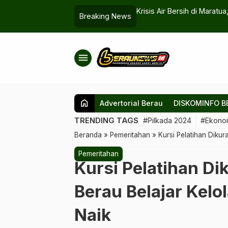
ong Produk Berau Tampil Lebih Berkelas
Krisis Air Bersih di Marat
Breaking News
menu
home
Advertorial Berau
DISKOMINFO B
TRENDING TAGS
#Pilkada 2024
#Ekono
Beranda
»
Pemeritahan
»
Kursi Pelatihan Dikur
Pemeritahan
Kursi Pelatihan Di
Berau Belajar Kelo
Naik