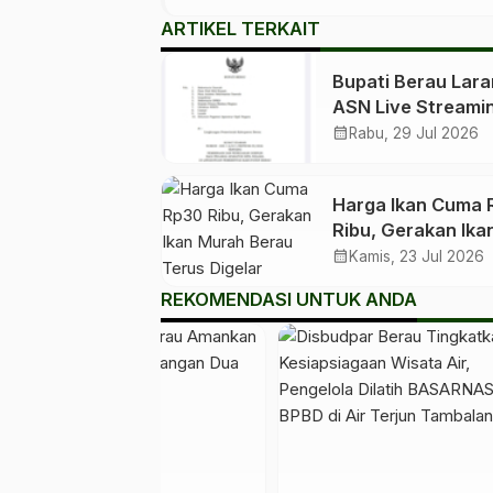
ARTIKEL TERKAIT
Bupati Berau Lar
ASN Live Streami
dan Nongkrong di
calendar_month
Rabu, 29 Jul 2026
Saat Jam Kerja
Harga Ikan Cuma 
Ribu, Gerakan Ika
Murah Berau Teru
calendar_month
Kamis, 23 Jul 2026
Digelar Bergilir di 
REKOMENDASI UNTUK ANDA
Kecamatan