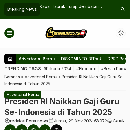
raksi Lagi di Berau
Kapal Tabrak Turap Jembatan
Tak Perlu
search
Breaking News
Bujangga, Warga Minta Pemeriksaan
Pulau De
Struktural Segera
menu
light_mode
home
Advertorial Berau
DISKOMINFO BERAU
DPRD Bera
TRENDING TAGS
#Pilkada 2024
#Ekonomi
#Berau Pariwis
Beranda
»
Advertorial Berau
»
Presiden RI Naikkan Gaji Guru Se-
Indonesia di Tahun 2025
Advertorial Berau
Presiden RI Naikkan Gaji Guru
Se-Indonesia di Tahun 2025
account_circle
calendar_month
visibility
print
redaksi Beraunews
Jumat, 29 Nov 2024
972
Cetak