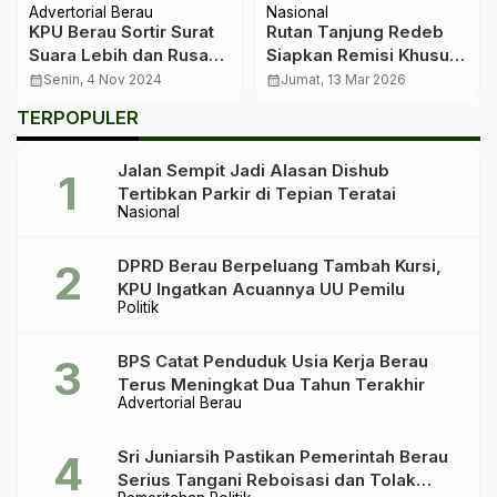
Advertorial Berau
Nasional
KPU Berau Sortir Surat
Rutan Tanjung Redeb
Suara Lebih dan Rusak
Siapkan Remisi Khusus
Demi Kelancaran
Idul Fitri bagi Warga
calendar_month
Senin, 4 Nov 2024
calendar_month
Jumat, 13 Mar 2026
Pilkada 2024
Binaan
TERPOPULER
Jalan Sempit Jadi Alasan Dishub
Tertibkan Parkir di Tepian Teratai
Nasional
DPRD Berau Berpeluang Tambah Kursi,
KPU Ingatkan Acuannya UU Pemilu
Politik
BPS Catat Penduduk Usia Kerja Berau
Terus Meningkat Dua Tahun Terakhir
Advertorial Berau
Sri Juniarsih Pastikan Pemerintah Berau
Serius Tangani Reboisasi dan Tolak