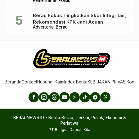
Pemeritahan
Politik
Praktik Ilegal
Berau Fokus Tingkatkan Skor Integritas,
Rekomendasi KPK Jadi Acuan
Advertorial Berau
Beranda
Contact
Hubungi Kami
Index Berita
KEBIJAKAN PRIVASI
Konta
BERAUNEWS.ID - Berita Berau, Terkini, Politik, Ekonomi &
Peristiwa
PT Bangun Daerah Kita