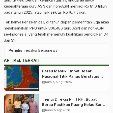
guru (PPG). Dengan kenaikan gaji ini, anggaran untuk
kesejahteraan guru ASN dan non-ASN menjadi Rp 81,6 triliun
pada tahun 2025, atau naik sekitar Rp 16,7 triliun.
Tak hanya kenaikan gaji, di tahun depan pemerintah juga akan
melaksanakan PPG untuk 806.486 guru ASN dan non-ASN
se-Indonesia, yang telah memenuhi kualifikasi pendidikan D4
dan S1.
Penulis
: redaksi Beraunews
ARTIKEL TERKAIT
Berau Masuk Empat Besar
Nasional Titik Panas Berstatus
Tinggi, Warga Diminta Tingkatkan
calendar_month
Kamis, 6 Agt 2026
Kewaspadaan
Temui Direksi PT TRH, Bupati
Berau Pastikan Ruang Kelas Baru
untuk Birang
calendar_month
Rabu, 5 Agt 2026