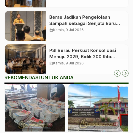
Berau Jadikan Pengelolaan
Sampah sebagai Senjata Baru
Tekan Angka Stunting
calendar_month
Kamis, 9 Jul 2026
PSI Berau Perkuat Konsolidasi
Menuju 2029, Bidik 200 Ribu
Anggota dan Roadshow hingga
calendar_month
Kamis, 9 Jul 2026
Kampung
REKOMENDASI UNTUK ANDA