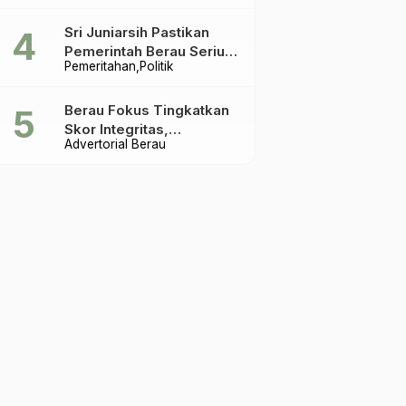
Terakhir
Sri Juniarsih Pastikan
Pemerintah Berau Serius
Pemeritahan
Politik
Tangani Reboisasi dan
Tolak Praktik Ilegal
Berau Fokus Tingkatkan
Skor Integritas,
Advertorial Berau
Rekomendasi KPK Jadi
Acuan