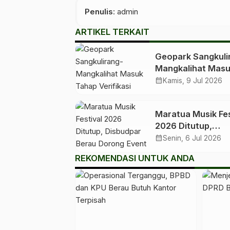
Penulis
: admin
ARTIKEL TERKAIT
Geopark Sangkuli
Mangkalihat Mas
Tahap Verifikasi
calendar_month
Kamis, 9 Jul 2026
Lapangan untuk
Penetapan Geopa
Maratua Musik Fes
Nasional
2026 Ditutup,
Disbudpar Berau
calendar_month
Senin, 6 Jul 2026
Dorong Event Jad
REKOMENDASI UNTUK ANDA
Pengungkit Pariw