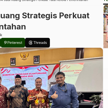
ang Strategis Perkuat
intahan
ak
Pinterest
Threads