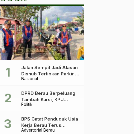
Jalan Sempit Jadi Alasan
Dishub Tertibkan Parkir di
Nasional
Tepian Teratai
DPRD Berau Berpeluang
Tambah Kursi, KPU
Politik
Ingatkan Acuannya UU
Pemilu
BPS Catat Penduduk Usia
Kerja Berau Terus
Advertorial Berau
Meningkat Dua Tahun