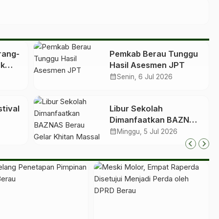
rang-
Pemkab Berau Tunggu
uk
Hasil Asesmen JPT
calendar_month
Senin, 6 Jul 2026
rk
tival
Libur Sekolah
Dimanfaatkan BAZNAS
Berau Gelar Khitan
calendar_month
Minggu, 5 Jul 2026
i
Massal bagi 350 Anak
isata