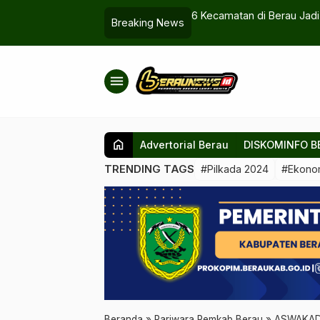
Kecamatan di Berau Jadi Target Program Gratis Rehabilitasi Mang
Breaking News
menu
home
Advertorial Berau
DISKOMINFO B
TRENDING TAGS
#Pilkada 2024
#Ekono
Beranda
»
Pariwara Pemkab Berau
»
ASWAKADA 