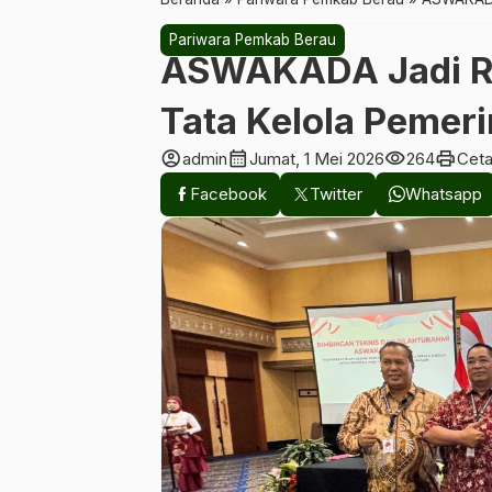
Pariwara Pemkab Berau
ASWAKADA Jadi Ru
Tata Kelola Pemer
account_circle
calendar_month
visibility
print
admin
Jumat, 1 Mei 2026
264
Cet
Facebook
Twitter
Whatsapp