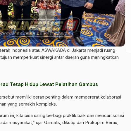
erah Indonesia atau ASWAKADA di Jakarta menjadi ruang
rtujuan memperkuat sinergi antar daerah guna meningkatkan
Berau Tetap Hidup Lewat Pelatihan Gambus
tersebut memiliki peran penting dalam mempererat kolaborasi
unan yang semakin kompleks.
orum ini, kita bisa saling berbagi praktik baik dan mencari solusi
a masyarakat,” ujar Gamalis, dikutip dari Prokopim Berau,