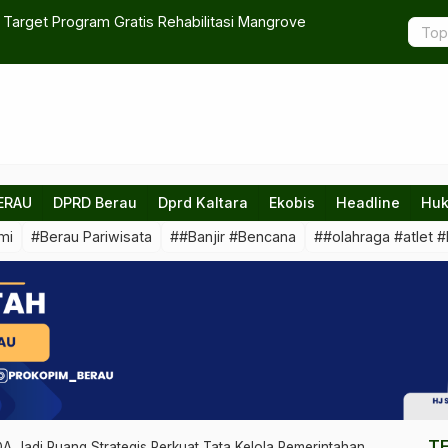
rove
Tak Masuk Agenda Resmi 2026, Nasib Tradisi Manutun
Menunggu Kepastian
ERAU
DPRD Berau
Dprd Kaltara
Ekobis
Headline
Huk
mi
#Berau Pariwisata
##Banjir #Bencana
##olahraga #atlet #
T
Jadi Ruang Strategis Perkuat Tata Kelola Pemerintahan