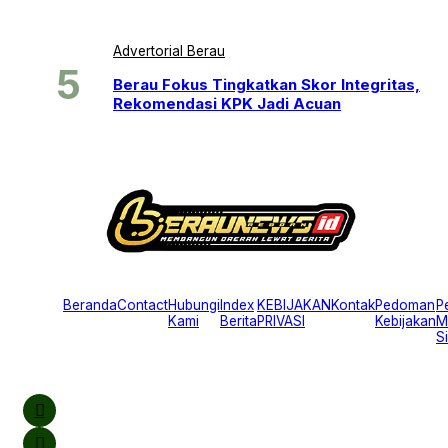
Advertorial Berau
Berau Fokus Tingkatkan Skor Integritas,
Rekomendasi KPK Jadi Acuan
Beranda
Contact
Hubungi
Index
KEBIJAKAN
Kontak
Pedoman
P
Kami
Berita
PRIVASI
Kebijakan
M
S