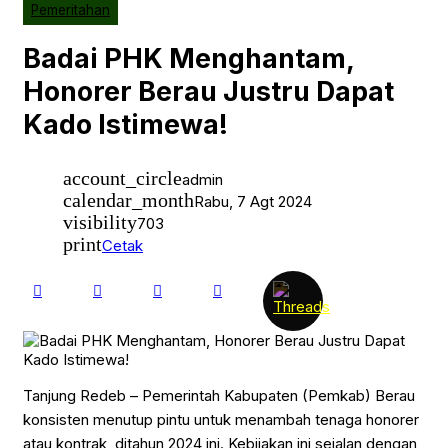
Hukrim
Pemeritahan
industri
Kesehatan
Badai PHK Menghantam,
Lingkungan
Nasional
Honorer Berau Justru Dapat
Olahraga
Pariwara Pemkab Berau
Kado Istimewa!
Pariwisata
Pembangunan
Pemeritahan
account_circle
Pendidikan
admin
Peristiwa
calendar_month
Rabu, 7 Agt 2024
Politik
visibility
703
print
Cetak
Tanjung Redeb – Pemerintah Kabupaten (Pemkab) Berau
konsisten menutup pintu untuk menambah tenaga honorer
atau kontrak ditahun 2024 ini. Kebijakan ini sejalan dengan