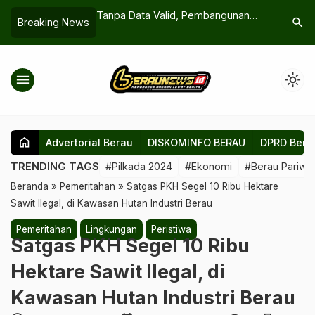
Dimanfaatkan BAZNAS
Tanpa Data Valid, Pembangunan
Polemik 
search
Breaking News
tan Massal bagi 350
Desa Bisa Melenceng
Mencuat,
Buka Data
menu
light_mode
home
Advertorial Berau
DISKOMINFO BERAU
DPRD Bera
TRENDING TAGS
#Pilkada 2024
#Ekonomi
#Berau Pariwis
Beranda
»
Pemeritahan
»
Satgas PKH Segel 10 Ribu Hektare
Sawit Ilegal, di Kawasan Hutan Industri Berau
Pemeritahan
Lingkungan
Peristiwa
Satgas PKH Segel 10 Ribu
Hektare Sawit Ilegal, di
Kawasan Hutan Industri Berau