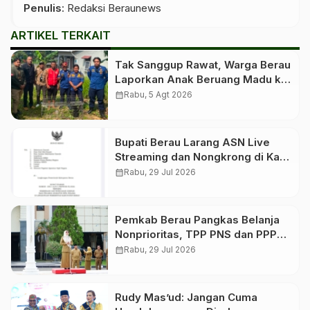
Penulis
: Redaksi Beraunews
ARTIKEL TERKAIT
Tak Sanggup Rawat, Warga Berau
Laporkan Anak Beruang Madu ke
Petugas
calendar_month
Rabu, 5 Agt 2026
Bupati Berau Larang ASN Live
Streaming dan Nongkrong di Kafe
Saat Jam Kerja
calendar_month
Rabu, 29 Jul 2026
Pemkab Berau Pangkas Belanja
Nonprioritas, TPP PNS dan PPPK
Tetap Dibayar
calendar_month
Rabu, 29 Jul 2026
Rudy Mas’ud: Jangan Cuma