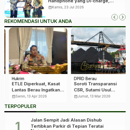
Handphone yang Di-charge,
Keluarga Juga Wajib Di-charge
calendar_month
Kamis, 23 Jul 2026
REKOMENDASI UNTUK ANDA
Hukrim
DPRD Berau
ETLE Diperkuat, Kasat
Soroti Transparansi
Lantas Berau Ingatkan
CSR, Sutami Usul
Warga Segera Balik
Peninjauan Langsung
calendar_month
Senin, 13 Apr 2026
calendar_month
Jumat, 13 Mar 2026
Nama Kendaraan Bekas
TERPOPULER
Jalan Sempit Jadi Alasan Dishub
Tertibkan Parkir di Tepian Teratai