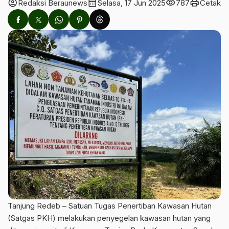
account_circle
calendar_month
visibility
print
Redaksi Beraunews
Selasa, 17 Jun 2025
787
Cetak
Tanjung Redeb – Satuan Tugas Penertiban Kawasan Hutan
(Satgas PKH) melakukan penyegelan kawasan hutan yang