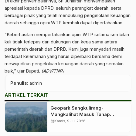
Di akhir penyampaiannya, Sri Juniarsih menyampaikan
apresiasi kepada DPRD, seluruh perangkat daerah, serta
berbagai pihak yang telah mendukung pengelolaan keuangan
daerah sehingga opini WTP kembali dapat dipertahankan.
“Keberhasilan mempertahankan opini WTP selama sembilan
kali tidak terlepas dari dukungan dan kerja sama antara
pemerintah daerah dan DPRD. Kami juga menyadari masih
terdapat kelemahan yang harus diperbaiki bersama demi
mewujudkan pengelolaan keuangan daerah yang semakin
baik,” ujar Bupati.
(ADV/TNR)
Penulis
: admin
ARTIKEL TERKAIT
Geopark Sangkulirang-
Mangkalihat Masuk Tahap
Verifikasi Lapangan untuk
calendar_month
Kamis, 9 Jul 2026
Penetapan Geopark Nasional