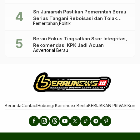
Sri Juniarsih Pastikan Pemerintah Berau
Serius Tangani Reboisasi dan Tolak
Pemeritahan
Politik
Praktik Ilegal
Berau Fokus Tingkatkan Skor Integritas,
Rekomendasi KPK Jadi Acuan
Advertorial Berau
Beranda
Contact
Hubungi Kami
Index Berita
KEBIJAKAN PRIVASI
Konta