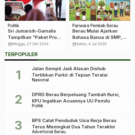
Politik
Pariwara Pemkab Berau
Sri Juniarsih-Gamalis
Berau Mulai Ajarkan
Tampilkan “Paket Pro
Bahasa Banua di SMP,
Max” Program
SD Ditargetkan
calendar_month
Minggu, 27 Okt 2024
calendar_month
Sabtu, 4 Jul 2026
Kesejahteraan Berau
Menyusul pada 2027
TERPOPULER
Jalan Sempit Jadi Alasan Dishub
Tertibkan Parkir di Tepian Teratai
Nasional
DPRD Berau Berpeluang Tambah Kursi,
KPU Ingatkan Acuannya UU Pemilu
Politik
BPS Catat Penduduk Usia Kerja Berau
Terus Meningkat Dua Tahun Terakhir
Advertorial Berau