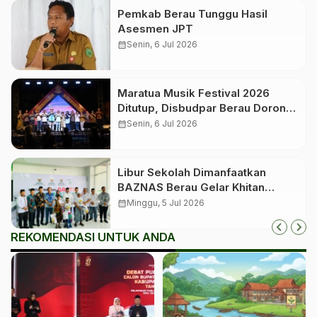
Pemkab Berau Tunggu Hasil
Asesmen JPT
calendar_month
Senin, 6 Jul 2026
Maratua Musik Festival 2026
Ditutup, Disbudpar Berau Dorong
Event Jadi Pengungkit Pariwisata
calendar_month
Senin, 6 Jul 2026
Libur Sekolah Dimanfaatkan
BAZNAS Berau Gelar Khitan
Massal bagi 350 Anak
calendar_month
Minggu, 5 Jul 2026
REKOMENDASI UNTUK ANDA