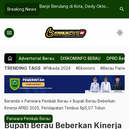
ang di Kota, Dedy Okto
Gedung Baru RSUD Abdul Rivai
Ventil
search
Breaking News
nanganan Menyeluruh:
Belum Difungsikan, FLPD Tekankan
Pasar
oleh Cemas Setiap
Percepatan Operasional
bagi 
menu
light_mode
home
Advertorial Berau
DISKOMINFO BERAU
DPRD Bera
TRENDING TAGS
#Pilkada 2024
#Ekonomi
#Berau Pariwis
Beranda
»
Pariwara Pemkab Berau
»
Bupati Berau Beberkan
Kinerja APBD 2025, Pendapatan Tembus Rp5,07 Triliun
Pariwara Pemkab Berau
Bupati Berau Beberkan Kinerja