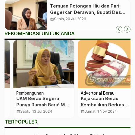
Temuan Potongan Hiu dan Pari
Gegerkan Derawan, Bupati Desak
Proses Hukum
calendar_month
Senin, 20 Jul 2026
REKOMENDASI UNTUK ANDA
Pembangunan
Advertorial Berau
UKM Berau Segera
Kejaksaan Berau
Punya Rumah Baru! MPP
Kembalikan Berkas
dan UKM Center Akan
Kasus Korupsi Jalan
calendar_month
Sabtu, 13 Jul 2024
calendar_month
Jumat, 1 Nov 2024
Disatukan di Satu
Usaha Tani ke Penyidik
TERPOPULER
Gedung