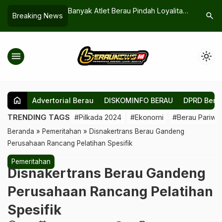
Terancam Dicopot
Banyak Atlet Berau Pindah Loyalitas,
Ratusan 
search
Breaking News
au Terus-terusan
Ketua Komisi III DPRD: Kenapa Ini
Kenaikan 
Terjadi?
Batalkan
Batiwakka
menu
light_mode
home
Advertorial Berau
DISKOMINFO BERAU
DPRD Bera
TRENDING TAGS
#Pilkada 2024
#Ekonomi
#Berau Pariwis
Beranda
»
Pemeritahan
»
Disnakertrans Berau Gandeng
Perusahaan Rancang Pelatihan Spesifik
Pemeritahan
Disnakertrans Berau Gandeng
Perusahaan Rancang Pelatihan
Spesifik