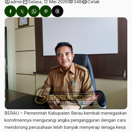
account_circle
calendar_month
visibility
print
admin
Selasa, 12 Mei 2026
348
Cetak
BERAU – Pemerintah Kabupaten Berau kembali menegaskan
komitmennya mengurangi angka pengangguran dengan cara
mendorong perusahaan lebih banyak menyerap tenaga kerja