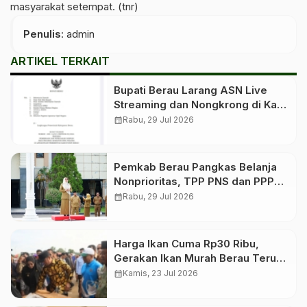
masyarakat setempat. (tnr)
Penulis
: admin
ARTIKEL TERKAIT
Bupati Berau Larang ASN Live
Streaming dan Nongkrong di Kafe
Saat Jam Kerja
calendar_month
Rabu, 29 Jul 2026
Pemkab Berau Pangkas Belanja
Nonprioritas, TPP PNS dan PPPK
Tetap Dibayar
calendar_month
Rabu, 29 Jul 2026
Harga Ikan Cuma Rp30 Ribu,
Gerakan Ikan Murah Berau Terus
Digelar Bergilir di 13 Kecamatan
calendar_month
Kamis, 23 Jul 2026