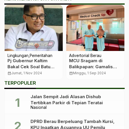
Lingkungan
Pemeritahan
Advertorial Berau
Pj Gubernur Kaltim
MCU Sragam di
Bakal Cek Soal Batu
Balikpapan: Gamalis
Bara Tumpah ke
Puji Pelayanan Rumah
calendar_month
Jumat, 1 Nov 2024
calendar_month
Minggu, 1 Sep 2024
Kementerian ESDM
Sakit
TERPOPULER
Jalan Sempit Jadi Alasan Dishub
Tertibkan Parkir di Tepian Teratai
Nasional
DPRD Berau Berpeluang Tambah Kursi,
KPU Ingatkan Acuannya UU Pemilu