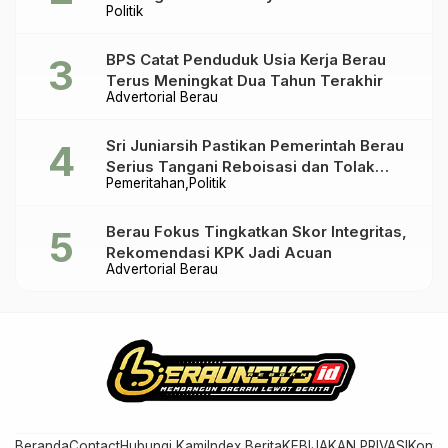
Politik
BPS Catat Penduduk Usia Kerja Berau
Terus Meningkat Dua Tahun Terakhir
Advertorial Berau
Sri Juniarsih Pastikan Pemerintah Berau
Serius Tangani Reboisasi dan Tolak
Pemeritahan
Politik
Praktik Ilegal
Berau Fokus Tingkatkan Skor Integritas,
Rekomendasi KPK Jadi Acuan
Advertorial Berau
Beranda
Contact
Hubungi Kami
Index Berita
KEBIJAKAN PRIVASI
Konta