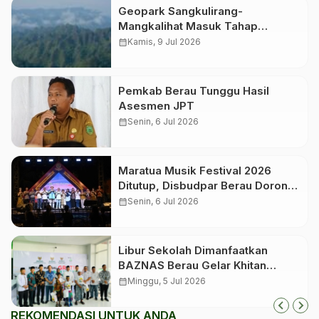
Geopark Sangkulirang-
Mangkalihat Masuk Tahap
Verifikasi Lapangan untuk
calendar_month
Kamis, 9 Jul 2026
Penetapan Geopark Nasional
Pemkab Berau Tunggu Hasil
Asesmen JPT
calendar_month
Senin, 6 Jul 2026
Maratua Musik Festival 2026
Ditutup, Disbudpar Berau Dorong
Event Jadi Pengungkit Pariwisata
calendar_month
Senin, 6 Jul 2026
Libur Sekolah Dimanfaatkan
BAZNAS Berau Gelar Khitan
Massal bagi 350 Anak
calendar_month
Minggu, 5 Jul 2026
REKOMENDASI UNTUK ANDA