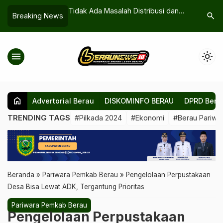
 Negeri?
Tidak Ada Masalah Distribusi dan
Masalah Tapal 
search
Breaking News
us Transit di
Kuota, Diskoperindag Berau Sebut
Akan Dimediasi
Biang Kekosongan Gas Melon
menu
light_mode
home
Advertorial Berau
DISKOMINFO BERAU
DPRD Bera
TRENDING TAGS
#Pilkada 2024
#Ekonomi
#Berau Pariwis
Beranda
»
Pariwara Pemkab Berau
»
Pengelolaan Perpustakaan
Desa Bisa Lewat ADK, Tergantung Prioritas
Pariwara Pemkab Berau
Pengelolaan Perpustakaan