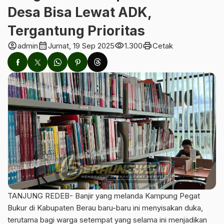
Desa Bisa Lewat ADK,
Tergantung Prioritas
account_circle
calendar_month
visibility
print
admin
Jumat, 19 Sep 2025
1.300
Cetak
TANJUNG REDEB- Banjir yang melanda Kampung Pegat
Bukur di Kabupaten Berau baru-baru ini menyisakan duka,
terutama bagi warga setempat yang selama ini menjadikan