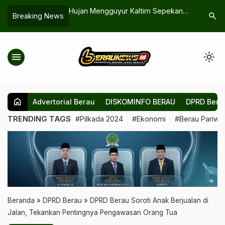
au Surabaya, Ini
Hujan Mengguyur Kaltim Sepekan
Bupati Be
search
Breaking News
a Buka Rute ke
ke Depan, BMKG: Mayoritas Wilayah
Ekonomi 
Masih Kategori Menengah
Hasil Laut
menu
light_mode
home
Advertorial Berau
DISKOMINFO BERAU
DPRD Bera
TRENDING TAGS
#Pilkada 2024
#Ekonomi
#Berau Pariwis
Beranda
»
DPRD Berau
»
DPRD Berau Soroti Anak Berjualan di
Jalan, Tekankan Pentingnya Pengawasan Orang Tua