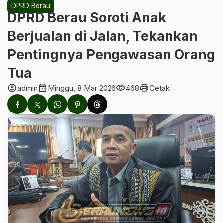
DPRD Berau
DPRD Berau Soroti Anak
Berjualan di Jalan, Tekankan
Pentingnya Pengawasan Orang
Tua
account_circle
calendar_month
visibility
print
admin
Minggu, 8 Mar 2026
468
Cetak