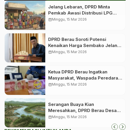
Jelang Lebaran, DPRD Minta
Pemkab Awasi Distribusi LPG
Bersubsidi
calendar_month
Minggu, 15 Mar 2026
DPRD Berau Soroti Potensi
Kenaikan Harga Sembako Jelang
Idulfitri
calendar_month
Minggu, 15 Mar 2026
Ketua DPRD Berau Ingatkan
Masyarakat, Waspada Peredaran
Uang Palsu Jelang Lebaran
calendar_month
Minggu, 15 Mar 2026
Serangan Buaya Kian
Meresahkan, DPRD Berau Desak
Pemerintah Segera Bangun
calendar_month
Minggu, 15 Mar 2026
Penangkaran