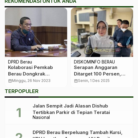
REKOMENDASI UNTUK ANDA
DPRD Berau
DISKOMINFO BERAU
Kolaborasi Pemkab
Serapan Anggaran
Berau Dongkrak
Ditarget 100 Persen,
Pariwisata
Pemkab Berau Dorong
calendar_month
Minggu, 26 Nov 2023
calendar_month
Senin, 1 Des 2025
Pemerataan
TERPOPULER
Pembangunan dari
Kampung hingga
Jalan Sempit Jadi Alasan Dishub
Kawasan Produktif
Tertibkan Parkir di Tepian Teratai
Nasional
DPRD Berau Berpeluang Tambah Kursi,