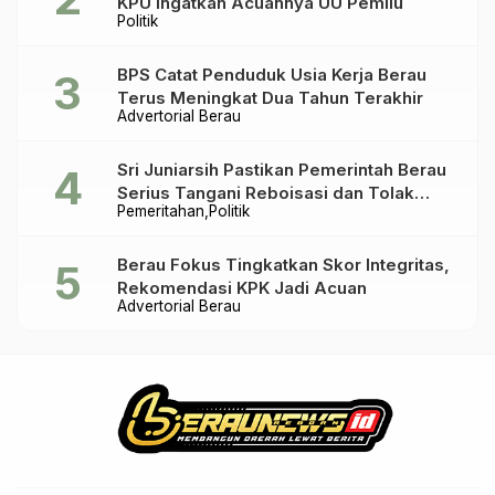
KPU Ingatkan Acuannya UU Pemilu
Politik
BPS Catat Penduduk Usia Kerja Berau
Terus Meningkat Dua Tahun Terakhir
Advertorial Berau
Sri Juniarsih Pastikan Pemerintah Berau
Serius Tangani Reboisasi dan Tolak
Pemeritahan
Politik
Praktik Ilegal
Berau Fokus Tingkatkan Skor Integritas,
Rekomendasi KPK Jadi Acuan
Advertorial Berau