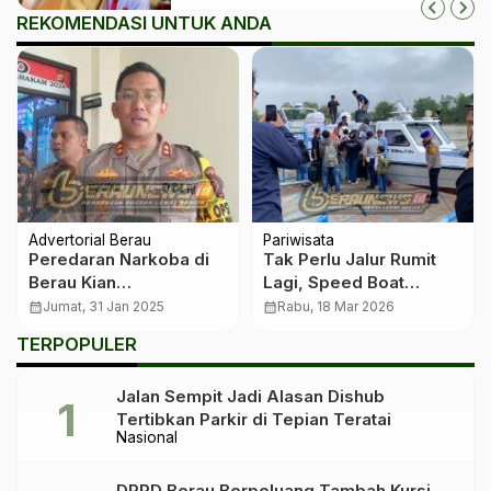
REKOMENDASI UNTUK ANDA
Advertorial Berau
Pariwisata
Peredaran Narkoba di
Tak Perlu Jalur Rumit
Berau Kian
Lagi, Speed Boat
Mengkhawatirkan, Anak
Berau–Tarakan
calendar_month
Jumat, 31 Jan 2025
calendar_month
Rabu, 18 Mar 2026
Muda Diringkus dengan
Permudah Akses
TERPOPULER
BB 44,48 Gram
Kesehatan
Jalan Sempit Jadi Alasan Dishub
Tertibkan Parkir di Tepian Teratai
Nasional
DPRD Berau Berpeluang Tambah Kursi,