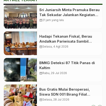
Sri Juniarsih Minta Pramuka Berau
Tak Sekadar Jalankan Kegiatan
Seremonial
calendar_month
21 jam yang lalu
Hadapi Tekanan Fiskal, Berau
Andalkan Pariwisata Sambil
Menanti Dana Transfer Pusat
calendar_month
Selasa, 4 Agt 2026
BMKG Deteksi 87 Titik Panas di
Kaltim
calendar_month
Rabu, 29 Jul 2026
Bus Gratis Mulai Beroperasi,
Siswa SDN 001 Birang Filial
Berangkat ke Sekolah Induk
calendar_month
Selasa, 28 Jul 2026