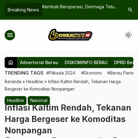
 Aktif Jaga
Kembali Beroperasi, Dermaga Teluk
Kuota Tak
search
Breaking News
Kelestarian
Sulaiman Bisa Dongkrak PAD
Perketat 
Tengah Ef
menu
light_mode
home
Advertorial Berau
DISKOMINFO BERAU
DPRD Bera
TRENDING TAGS
#Pilkada 2024
#Ekonomi
#Berau Pariwis
Beranda
»
Headline
»
Inflasi Kaltim Rendah, Tekanan Harga
Bergeser ke Komoditas Nonpangan
Headline
Nasional
Inflasi Kaltim Rendah, Tekanan
Harga Bergeser ke Komoditas
Nonpangan