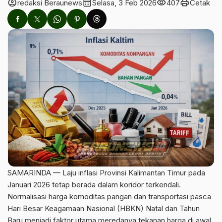
account_circle
calendar_month
visibility
print
redaksi Beraunews
Selasa, 3 Feb 2026
407
Cetak
SAMARINDA — Laju inflasi Provinsi Kalimantan Timur pada
Januari 2026 tetap berada dalam koridor terkendali.
Normalisasi harga komoditas pangan dan transportasi pasca
Hari Besar Keagamaan Nasional (HBKN) Natal dan Tahun
Baru menjadi faktor utama meredanya tekanan harga di awal