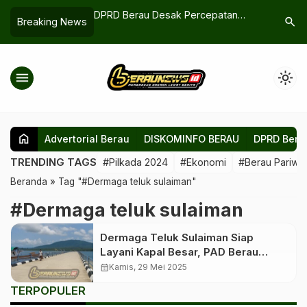
 Jaringan di 10
DPRD Berau Desak Percepatan
FPK Kalim
search
Breaking News
Produksi Perikanan Target 35 Ribu
Silaturah
Ton Per Tahun Dinilai Harus Dikejar
2024
dengan Strategi Hulu–Hilir
menu
light_mode
home
Advertorial Berau
DISKOMINFO BERAU
DPRD Bera
TRENDING TAGS
#Pilkada 2024
#Ekonomi
#Berau Pariwis
Beranda
»
Tag "#Dermaga teluk sulaiman"
#Dermaga teluk sulaiman
Dermaga Teluk Sulaiman Siap
Layani Kapal Besar, PAD Berau
Bertambah
calendar_month
Kamis, 29 Mei 2025
TERPOPULER