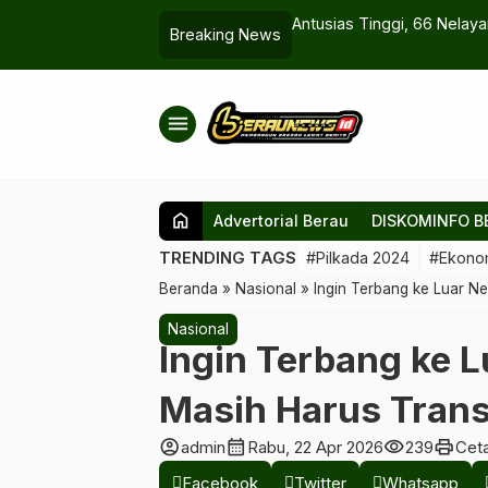
 di Berau, Pemkab Siapkan Penguatan
Antusias Tinggi, 66 Nelaya
Breaking News
menu
home
Advertorial Berau
DISKOMINFO B
TRENDING TAGS
#Pilkada 2024
#Ekono
Beranda
»
Nasional
»
Ingin Terbang ke Luar Ne
Nasional
Ingin Terbang ke 
Masih Harus Transi
account_circle
calendar_month
visibility
print
admin
Rabu, 22 Apr 2026
239
Cet
Facebook
Twitter
Whatsapp