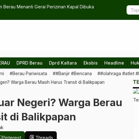
n Berau Menanti Gerai Perizinan Kapal Dibuka
PSHT Berau
ERAU
DPRD Berau
Dprd Kaltara
Ekobis
Headline
Huk
mi
#Berau Pariwisata
##Banjir #Bencana
##olahraga #atlet #
T
geri? Warga Berau Masih Harus Transit di Balikpapan
Luar Negeri? Warga Berau
t di Balikpapan
ak
Pinterest
Threads