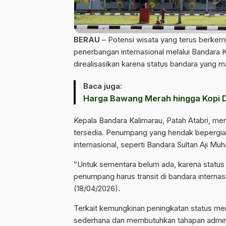
BERAU
– Potensi wisata yang terus berke
penerbangan internasional melalui
Bandara K
direalisasikan karena status bandara yang m
Baca juga:
Harga Bawang Merah hingga Kopi Do
Kepala Bandara Kalimarau,
Patah Atabri
, me
tersedia. Penumpang yang hendak bepergian 
internasional, seperti
Bandara Sultan Aji M
“Untuk sementara belum ada, karena status B
penumpang harus transit di bandara internas
(18/04/2026).
Terkait kemungkinan peningkatan status men
sederhana dan membutuhkan tahapan adminis