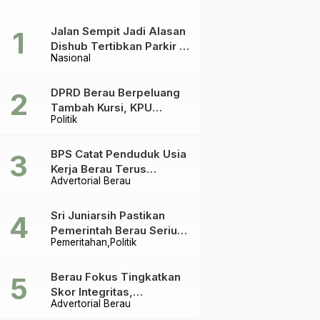
Jalan Sempit Jadi Alasan
Dishub Tertibkan Parkir di
Nasional
Tepian Teratai
DPRD Berau Berpeluang
Tambah Kursi, KPU
Politik
Ingatkan Acuannya UU
Pemilu
BPS Catat Penduduk Usia
Kerja Berau Terus
Advertorial Berau
Meningkat Dua Tahun
Terakhir
Sri Juniarsih Pastikan
Pemerintah Berau Serius
Pemeritahan
Politik
Tangani Reboisasi dan
Tolak Praktik Ilegal
Berau Fokus Tingkatkan
Skor Integritas,
Advertorial Berau
Rekomendasi KPK Jadi