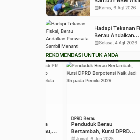
Bantuan BBM Alsi
ke Kelompok Tani 
calendar_month
Kamis, 6 Agt 2026
Kabupaten dan Ko
Hadapi Tekanan Fi
Berau Andalkan
Pariwisata Sambil
calendar_month
Selasa, 4 Agt 2026
Menanti Dana Tra
REKOMENDASI UNTUK ANDA
Pusat
DPRD Berau
Ekobi
istem Lama
Penduduk Berau
Sri 
emkab Berau,
Bertambah, Kursi DPRD
Peng
o Dorong
Berpotensi Naik Jadi 35
SPBU
calendar_month
calendar_month
 Jul 2026
Jumat, 6 Jun 2025
Rab