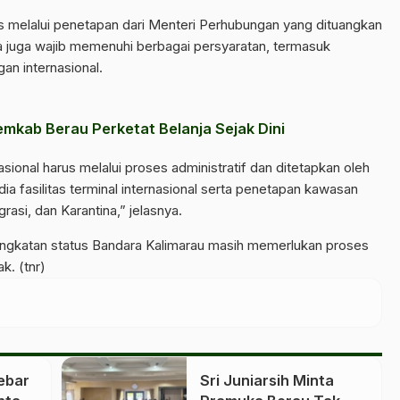
s melalui penetapan dari Menteri Perhubungan yang dituangkan
ra juga wajib memenuhi berbagai persyaratan, termasuk
an internasional.
mkab Berau Perketat Belanja Sejak Dini
sional harus melalui proses administratif dan ditetapkan oleh
dia fasilitas terminal internasional serta penetapan kawasan
asi, dan Karantina,” jelasnya.
ingkatan status Bandara Kalimarau masih memerlukan proses
k. (tnr)
ebar
Sri Juniarsih Minta