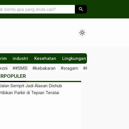
 Siap Dukung Pilkada yang Berintegritas
search
light_mode
rim
industri
Kesehatan
Lingkungan
Nasional
Olahr
koni
##SMSI
#kebakaran
#sragam
##sawit #illegal
##Kal
ERPOPULER