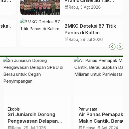
ntan
Pramuka Berau Tak
di 10
Sekadar Jalankan
calendar_month
Rabu, 5 Agt 2026
ta
Kegiatan Seremonial
skal,
BMKG Deteksi 87 Titik
Panas di Kaltim
calendar_month
Rabu, 29 Jul 2026
nsfer
s
Pariwisata
Juniarsih Dorong
Air Panas Pemapak
awasan Delapan
Makin Cantik, Berau
 di Berau untuk
Siapkan Dana Miliaran
calendar_month
u, 29 Jul 2026
Selasa, 6 Agt 2024