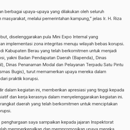
an berbagai upaya-upaya yang dilakukan oleh seluruh
masyarakat, melalui pemerintahan kampung,” jelas Ir. H. Riza
ebut, diselenggarakan pula Mini Expo Internal yang
 implementasi zona integritas menuju wilayah bebas korupsi.
 di Kabupaten Berau yang telah berkomitmen untuk menjadi
psi, yakni Badan Pendapatan Daerah (Bapenda), Dinas
il), Dinas Penanaman Modal dan Pelayanan Terpadu Satu Pintu
smas Bugis), turut memamerkan upaya mereka dalam
ari praktik korupsi.
dir dalam kegiatan ini, memberikan apresiasi yang tinggi kepada
siatif dan kerja kerasnya dalam menyelenggarakan kegiatan ini.
erangkat daerah yang telah berkomitmen untuk menciptakan
rupsi.
n penghargaan saya sampaikan kepada jajaran Inspektorat
 telah memperkenalkan dan mempromosikan upaya mereka