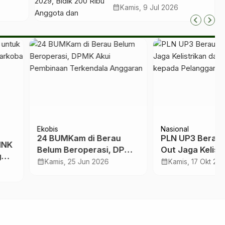
aru
2029, Bidik 200 Ribu
calendar_month
Kamis, 9 Jul 2026
ting
Anggota dan
Roadshow hingga
Kampung
s
Nasional
UMKam di Berau
PLN UP3 Berau Terus All
m Beroperasi, DPMK
Out Jaga Kelistrikan dan
 Pembinaan
Pelayanan kepada
calendar_month
is, 25 Jun 2026
Kamis, 17 Okt 2024
endala Anggaran
Pelanggan