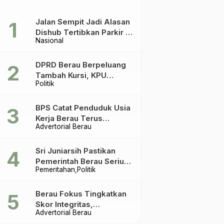
Jalan Sempit Jadi Alasan
Dishub Tertibkan Parkir di
Nasional
Tepian Teratai
DPRD Berau Berpeluang
Tambah Kursi, KPU
Politik
Ingatkan Acuannya UU
Pemilu
BPS Catat Penduduk Usia
Kerja Berau Terus
Advertorial Berau
Meningkat Dua Tahun
Terakhir
Sri Juniarsih Pastikan
Pemerintah Berau Serius
Pemeritahan
Politik
Tangani Reboisasi dan
Tolak Praktik Ilegal
Berau Fokus Tingkatkan
Skor Integritas,
Advertorial Berau
Rekomendasi KPK Jadi