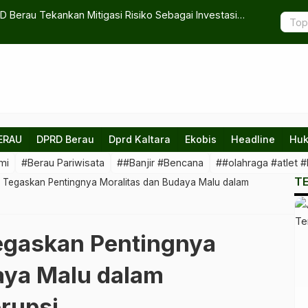
D Berau Tekankan Mitigasi Risiko Sebagai Investasi
Dugaan Kor
asyarakat
ERAU
DPRD Berau
Dprd Kaltara
Ekobis
Headline
Huk
mi
#Berau Pariwisata
##Banjir #Bencana
##olahraga #atlet #
T
u Tegaskan Pentingnya Moralitas dan Budaya Malu dalam
Tegaskan Pentingnya
aya Malu dalam
rupsi