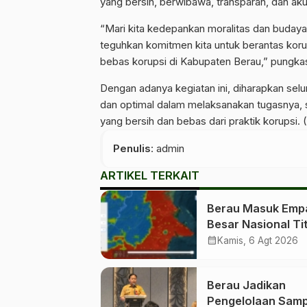
yang bersih, berwibawa, transparan, dan aku
“Mari kita kedepankan moralitas dan budaya
teguhkan komitmen kita untuk berantas kor
bebas korupsi di Kabupaten Berau,” pungkas
Dengan adanya kegiatan ini, diharapkan sel
dan optimal dalam melaksanakan tugasnya, 
yang bersih dan bebas dari praktik korupsi.
Penulis
: admin
ARTIKEL TERKAIT
Berau Masuk Emp
Besar Nasional Tit
Panas Berstatus
calendar_month
Kamis, 6 Agt 2026
Tinggi, Warga Dim
Tingkatkan
Berau Jadikan
Kewaspadaan
Pengelolaan Sam