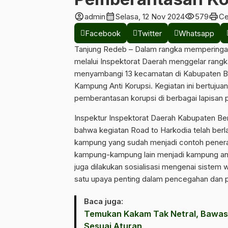
account_circle
calendar_month
visibility
print
admin
Selasa, 12 Nov 2024
579
Ce
Facebook
Twitter
Whatsapp
Tanjung Redeb – Dalam rangka memperingati
melalui Inspektorat Daerah menggelar rangka
menyambangi 13 kecamatan di Kabupaten Be
Kampung Anti Korupsi. Kegiatan ini bertuj
pemberantasan korupsi di berbagai lapisan 
Inspektur Inspektorat Daerah Kabupaten Be
bahwa kegiatan Road to Harkodia telah ber
kampung yang sudah menjadi contoh penerap
kampung-kampung lain menjadi kampung anti
juga dilakukan sosialisasi mengenai sistem 
satu upaya penting dalam pencegahan dan pe
Baca juga:
Temukan Kakam Tak Netral, Bawas
Sesuai Aturan