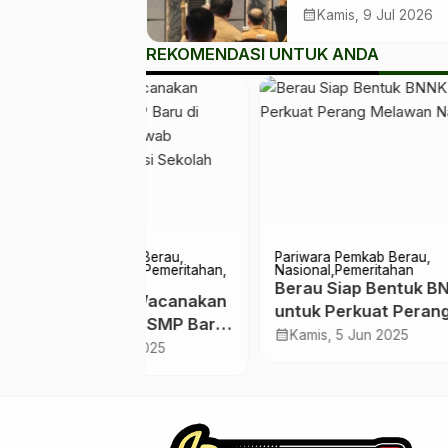
sebagai Senjata B
calendar_month
Kamis, 9 Jul 2026
Tekan Angka Stun
REKOMENDASI UNTUK ANDA
mkab Berau
Pariwara Pemkab Berau
Ekobi
Berau
Pemeritahan
Nasional
Pemeritahan
24 B
Berau Siap Bentuk BNNK
Belu
erau Wacanakan
untuk Perkuat Perang
Akui
calendar_month
nan SMP Baru
Kam
Melawan Narkoba
calendar_month
Kamis, 5 Jun 2025
Terk
 Korpri,
Okt 2025
erbatasan
kolah Negeri