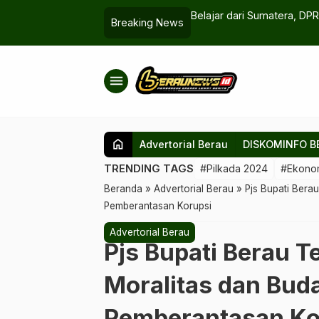
atan Retribusi Hampir Mencapai Target
Belajar dari Sumatera, DPR
Breaking News
Perlindungan Ekonomi & M
menu
home
Advertorial Berau
DISKOMINFO B
TRENDING TAGS
#Pilkada 2024
#Ekono
Beranda
»
Advertorial Berau
»
Pjs Bupati Bera
Pemberantasan Korupsi
Advertorial Berau
Pjs Bupati Berau 
Moralitas dan Bud
Pemberantasan Ko