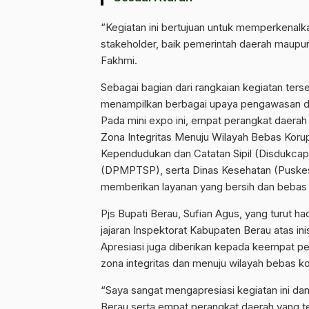
“Kegiatan ini bertujuan untuk memperkenalk
stakeholder, baik pemerintah daerah maupun 
Fakhmi.
Sebagai bagian dari rangkaian kegiatan ters
menampilkan berbagai upaya pengawasan dan
Pada mini expo ini, empat perangkat daerah
Zona Integritas Menuju Wilayah Bebas Koru
Kependudukan dan Catatan Sipil (Disdukcap
(DPMPTSP), serta Dinas Kesehatan (Puske
memberikan layanan yang bersih dan bebas d
Pjs Bupati Berau, Sufian Agus, yang turut ha
jajaran Inspektorat Kabupaten Berau atas ini
Apresiasi juga diberikan kepada keempat p
zona integritas dan menuju wilayah bebas ko
“Saya sangat mengapresiasi kegiatan ini da
Berau serta empat perangkat daerah yang