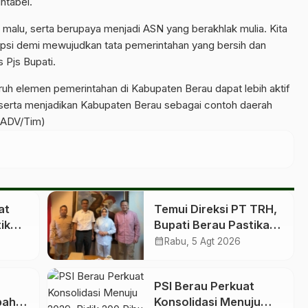
ntabel.
 malu, serta berupaya menjadi ASN yang berakhlak mulia. Kita
upsi demi mewujudkan tata pemerintahan yang bersih dan
 Pjs Bupati.
uruh elemen pemerintahan di Kabupaten Berau dapat lebih aktif
serta menjadikan Kabupaten Berau sebagai contoh daerah
 (ADV/Tim)
at
Temui Direksi PT TRH,
ik
Bupati Berau Pastikan
Ruang Kelas Baru
calendar_month
Rabu, 5 Agt 2026
inta
untuk Birang
PSI Berau Perkuat
pah
Konsolidasi Menuju