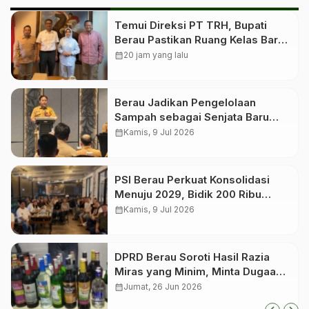
Temui Direksi PT TRH, Bupati
Berau Pastikan Ruang Kelas Baru
untuk Birang
calendar_month
20 jam yang lalu
Berau Jadikan Pengelolaan
Sampah sebagai Senjata Baru
Tekan Angka Stunting
calendar_month
Kamis, 9 Jul 2026
PSI Berau Perkuat Konsolidasi
Menuju 2029, Bidik 200 Ribu
Anggota dan Roadshow hingga
calendar_month
Kamis, 9 Jul 2026
Kampung
DPRD Berau Soroti Hasil Razia
Miras yang Minim, Minta Dugaan
Kebocoran Dievaluasi
calendar_month
Jumat, 26 Jun 2026