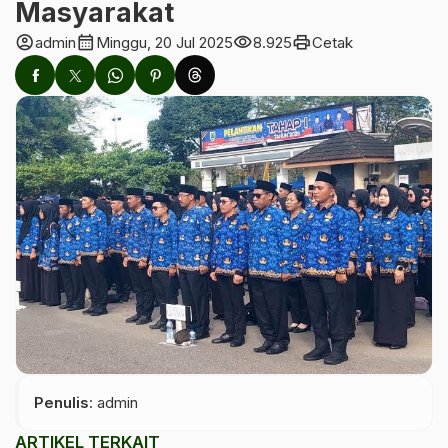
Masyarakat
account_circle
calendar_month
visibility
print
admin
Minggu, 20 Jul 2025
8.925
Cetak
Penulis
: admin
ARTIKEL TERKAIT