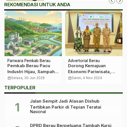
REKOMENDASI UNTUK ANDA
Nasional
Nasional
5 Pasal Kontroversi dan
Wabup Gamalis: Ini
Multitafsir RUU
Arahan Penting Jokowi
Perampasan Aset*
untuk Semua Daerah!
calendar_month
Rabu, 17 Sep 2025
calendar_month
Selasa, 13 Agt 2024
i
TERPOPULER
Jalan Sempit Jadi Alasan Dishub
Tertibkan Parkir di Tepian Teratai
Nasional
DPRD Berau Berpeluang Tambah Kursi,