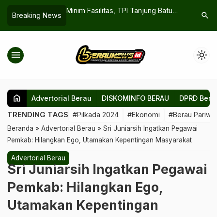
utanan Sosial untuk
Minim Fasilitas, TPI Tanjung Batu
Teknolog
search
Breaking News
olaan Hutan
Tetap Dipacu Sumbang PAD
Bersihkan
menu
light_mode
home
Advertorial Berau
DISKOMINFO BERAU
DPRD Bera
TRENDING TAGS
#Pilkada 2024
#Ekonomi
#Berau Pariwis
Beranda
»
Advertorial Berau
»
Sri Juniarsih Ingatkan Pegawai
Pemkab: Hilangkan Ego, Utamakan Kepentingan Masyarakat
Advertorial Berau
Sri Juniarsih Ingatkan Pegawai
Pemkab: Hilangkan Ego,
Utamakan Kepentingan