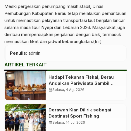
Meski pergerakan penumpang masih stabil, Dinas
Perhubungan Kabupaten Berau tetap melakukan pemantauan
untuk memastikan pelayanan transportasi laut berjalan lancar
selama masa libur Nyepi dan Lebaran 2026. Masyarakat juga
diimbau mempersiapkan perjalanan dengan baik, termasuk
memastikan tiket dan jadwal keberangkatan.(tnr)
Penulis
: admin
ARTIKEL TERKAIT
Hadapi Tekanan Fiskal, Berau
Andalkan Pariwisata Sambil
Menanti Dana Transfer Pusat
calendar_month
Selasa, 4 Agt 2026
Derawan Kian Dilirik sebagai
Destinasi Sport Fishing
calendar_month
Selasa, 14 Jul 2026