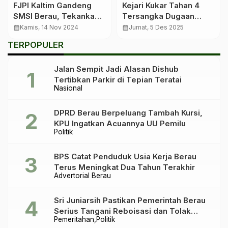
FJPI Kaltim Gandeng
Kejari Kukar Tahan 4
SMSI Berau, Tekankan
Tersangka Dugaan
Pentingnya Peran
Korupsi Pembangunan
calendar_month
Kamis, 14 Nov 2024
calendar_month
Jumat, 5 Des 2025
Media dalam
Factory Sharing pada
TERPOPULER
Perlindungan Korban
Sentra UKM Sebesar
Kekerasan Seksual
Rp2 Miliar Lebih
Jalan Sempit Jadi Alasan Dishub
Tertibkan Parkir di Tepian Teratai
Nasional
DPRD Berau Berpeluang Tambah Kursi,
KPU Ingatkan Acuannya UU Pemilu
Politik
BPS Catat Penduduk Usia Kerja Berau
Terus Meningkat Dua Tahun Terakhir
Advertorial Berau
Sri Juniarsih Pastikan Pemerintah Berau
Serius Tangani Reboisasi dan Tolak
Pemeritahan
Politik
Praktik Ilegal