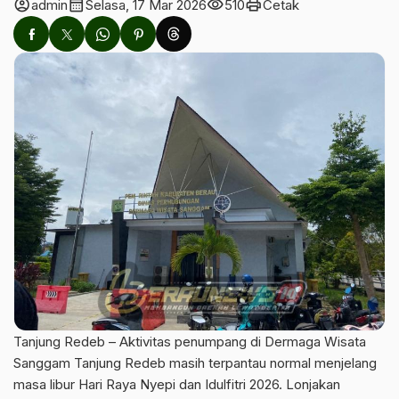
account_circle
calendar_month
visibility
print
admin
Selasa, 17 Mar 2026
510
Cetak
Tanjung Redeb – Aktivitas penumpang di Dermaga Wisata
Sanggam Tanjung Redeb masih terpantau normal menjelang
masa libur Hari Raya Nyepi dan Idulfitri 2026. Lonjakan