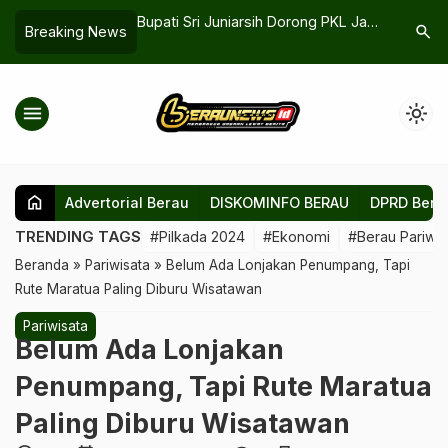
pakatan RDP BPHTB
Bupati Sri Juniarsih Dorong PKL Jadi
Indra Teg
search
Breaking News
rapkan, Sosialisasi
Mitra Pemerintah: Bersih, Rapi,
Api Jurna
rang
Ekonomi Tumbuh
Timur
menu
light_mode
home
Advertorial Berau
DISKOMINFO BERAU
DPRD Bera
TRENDING TAGS
#Pilkada 2024
#Ekonomi
#Berau Pariwis
Beranda
»
Pariwisata
»
Belum Ada Lonjakan Penumpang, Tapi
Rute Maratua Paling Diburu Wisatawan
Pariwisata
Belum Ada Lonjakan
Penumpang, Tapi Rute Maratua
Paling Diburu Wisatawan