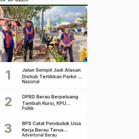
Jalan Sempit Jadi Alasan
Dishub Tertibkan Parkir di
Nasional
Tepian Teratai
DPRD Berau Berpeluang
Tambah Kursi, KPU
Politik
Ingatkan Acuannya UU
Pemilu
BPS Catat Penduduk Usia
Kerja Berau Terus
Advertorial Berau
Meningkat Dua Tahun