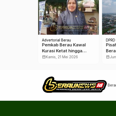
Advertorial Berau
DPRD 
aret, Anak di
Pemkab Berau Kawal
Pisa
Tahun Tak
Kurasi Ketat hingga
Bera
ya Akun
Produk Lokal Masuk Ritel
Gesi
calendar_month
calendar_month
Mar 2026
Kamis, 21 Mei 2026
Jum
ngga Instagram
Nasional
Bera