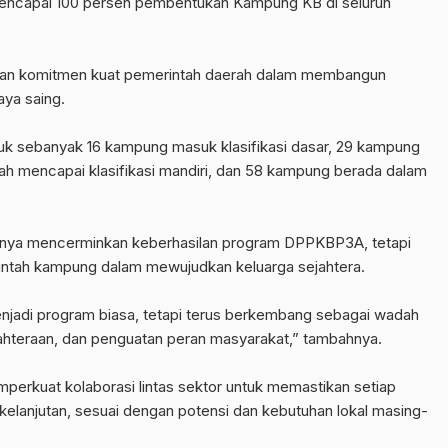
 mencapai 100 persen pembentukan Kampung KB di seluruh
ukkan komitmen kuat pemerintah daerah dalam membangun
aya saing.
ntuk sebanyak 16 kampung masuk klasifikasi dasar, 29 kampung
ah mencapai klasifikasi mandiri, dan 58 kampung berada dalam
 hanya mencerminkan keberhasilan program DPPKBP3A, tetapi
intah kampung dalam mewujudkan keluarga sejahtera.
njadi program biasa, tetapi terus berkembang sebagai wadah
hteraan, dan penguatan peran masyarakat,” tambahnya.
erkuat kolaborasi lintas sektor untuk memastikan setiap
lanjutan, sesuai dengan potensi dan kebutuhan lokal masing-