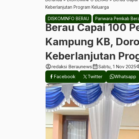
Keberlanjutan Program Keluarga
DISKOMINFO BERAU
Pariwara Pemkab Ber
‎Berau Capai 100 
Kampung KB, Doro
Keberlanjutan Pro
account_circle
calendar_month
visi
redaksi Beraunews
Sabtu, 1 Nov 2025
Facebook
Twitter
Whatsapp