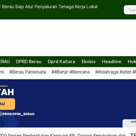
a Kebersihan dan Kelestarian Lingkungan
Kontrak PPP
ERAU
DPRD Berau
Dprd Kaltara
Ekobis
Headline
Huk
mi
#Berau Pariwisata
##Banjir #Bencana
##olahraga #atlet #
T
i 100 Persen Pembentukan Kampung KB, Dorong Kemandirian dan