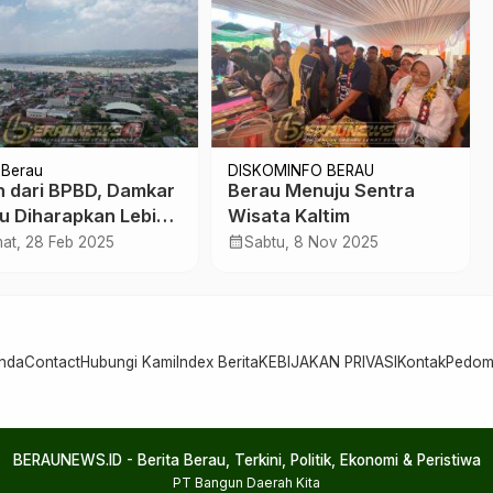
Berau
DISKOMINFO BERAU
h dari BPBD, Damkar
Berau Menuju Sentra
u Diharapkan Lebih
Wisata Kaltim
t dan Profesional
calendar_month
at, 28 Feb 2025
Sabtu, 8 Nov 2025
nda
Contact
Hubungi Kami
Index Berita
KEBIJAKAN PRIVASI
Kontak
Pedom
BERAUNEWS.ID - Berita Berau, Terkini, Politik, Ekonomi & Peristiwa
PT Bangun Daerah Kita