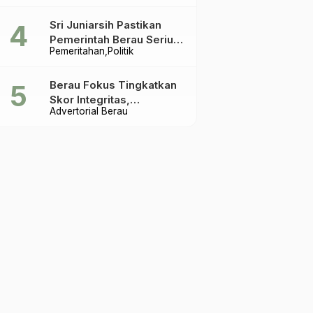
Terakhir
Sri Juniarsih Pastikan
Pemerintah Berau Serius
Pemeritahan
Politik
Tangani Reboisasi dan
Tolak Praktik Ilegal
Berau Fokus Tingkatkan
Skor Integritas,
Advertorial Berau
Rekomendasi KPK Jadi
Acuan