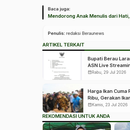
Baca juga:
Mendorong Anak Menulis dari Hati
Penulis
: redaksi Beraunews
ARTIKEL TERKAIT
Bupati Berau Lar
ASN Live Streami
dan Nongkrong di
calendar_month
Rabu, 29 Jul 2026
Saat Jam Kerja
Harga Ikan Cuma 
Ribu, Gerakan Ika
Murah Berau Teru
calendar_month
Kamis, 23 Jul 2026
Digelar Bergilir di 
REKOMENDASI UNTUK ANDA
Kecamatan