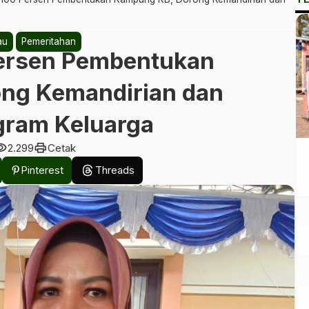
au
Pemeritahan
Persen Pembentukan
ng Kemandirian dan
gram Keluarga
bility
print
2.299
Cetak
Pinterest
Threads