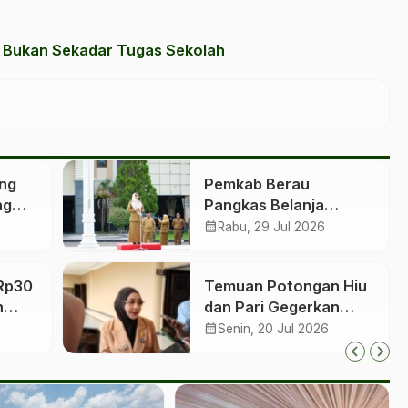
, Bukan Sekadar Tugas Sekolah
ang
Pemkab Berau
ng
Pangkas Belanja
 Kafe
Nonprioritas, TPP PNS
calendar_month
Rabu, 29 Jul 2026
dan PPPK Tetap
Dibayar
Rp30
Temuan Potongan Hiu
n
dan Pari Gegerkan
s
Derawan, Bupati Desak
calendar_month
Senin, 20 Jul 2026
13
Proses Hukum