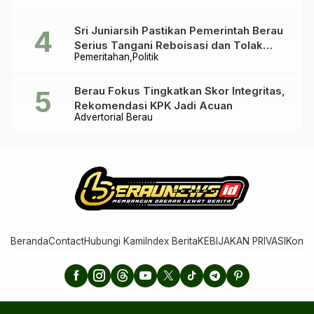
Sri Juniarsih Pastikan Pemerintah Berau
Serius Tangani Reboisasi dan Tolak
Pemeritahan
Politik
Praktik Ilegal
Berau Fokus Tingkatkan Skor Integritas,
Rekomendasi KPK Jadi Acuan
Advertorial Berau
Beranda
Contact
Hubungi Kami
Index Berita
KEBIJAKAN PRIVASI
Konta