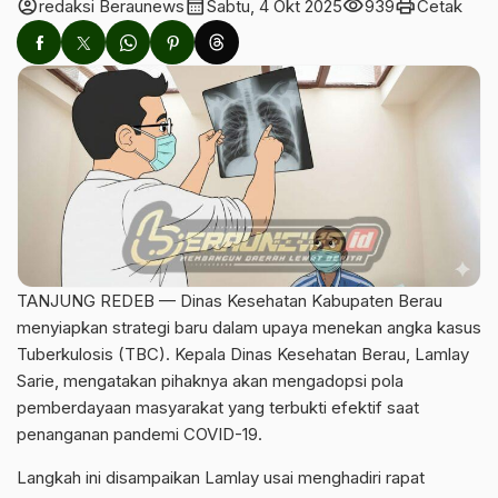
account_circle
calendar_month
visibility
print
redaksi Beraunews
Sabtu, 4 Okt 2025
939
Cetak
TANJUNG REDEB — Dinas Kesehatan Kabupaten Berau
menyiapkan strategi baru dalam upaya menekan angka kasus
Tuberkulosis (TBC). Kepala Dinas Kesehatan Berau, Lamlay
Sarie, mengatakan pihaknya akan mengadopsi pola
pemberdayaan masyarakat yang terbukti efektif saat
penanganan pandemi COVID-19.
Langkah ini disampaikan Lamlay usai menghadiri rapat