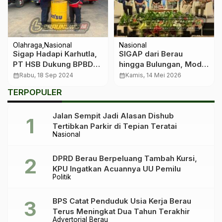
Olahraga
Nasional
Nasional
Sigap Hadapi Karhutla,
SIGAP dari Berau
PT HSB Dukung BPBD
hingga Bulungan, Model
Berau dengan Bantuan
Baru Pembangunan
calendar_month
Rabu, 18 Sep 2024
calendar_month
Kamis, 14 Mei 2026
BBM dan Logistik
Hijau Berbasis Desa
TERPOPULER
Jalan Sempit Jadi Alasan Dishub
Tertibkan Parkir di Tepian Teratai
Nasional
DPRD Berau Berpeluang Tambah Kursi,
KPU Ingatkan Acuannya UU Pemilu
Politik
BPS Catat Penduduk Usia Kerja Berau
Terus Meningkat Dua Tahun Terakhir
Advertorial Berau