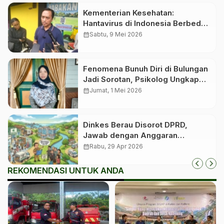
Kementerian Kesehatan:
Hantavirus di Indonesia Berbeda
dengan yang Ada di MV Hondius
calendar_month
Sabtu, 9 Mei 2026
Fenomena Bunuh Diri di Bulungan
Jadi Sorotan, Psikolog Ungkap
Faktor Ekonomi hingga Isolasi
calendar_month
Jumat, 1 Mei 2026
Sosial
Dinkes Berau Disorot DPRD,
Jawab dengan Anggaran
Fantastis untuk Layanan
calendar_month
Rabu, 29 Apr 2026
Kesehatan
REKOMENDASI UNTUK ANDA