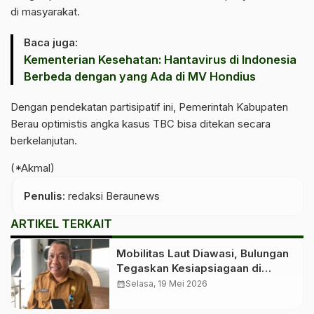
di masyarakat.
Baca juga:
Kementerian Kesehatan: Hantavirus di Indonesia
Berbeda dengan yang Ada di MV Hondius
Dengan pendekatan partisipatif ini, Pemerintah Kabupaten
Berau optimistis angka kasus TBC bisa ditekan secara
berkelanjutan.
(*Akmal)
Penulis
: redaksi Beraunews
ARTIKEL TERKAIT
Mobilitas Laut Diawasi, Bulungan
Tegaskan Kesiapsiagaan di
Tengah Isu Hantavirus
calendar_month
Selasa, 19 Mei 2026