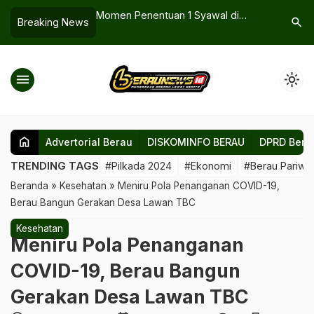
Digital, Berau Ubah
Momen Penentuan 1 Syawal di
Program S
search
Breaking News
elanggaran ASN
Berau, Akankah Hilal Terlihat Sore
Dinilai T
Ini?
Perluasa
menu
light_mode
home
Advertorial Berau
DISKOMINFO BERAU
DPRD Bera
TRENDING TAGS
#Pilkada 2024
#Ekonomi
#Berau Pariwis
Beranda
»
Kesehatan
»
Meniru Pola Penanganan COVID-19,
Berau Bangun Gerakan Desa Lawan TBC
Kesehatan
Meniru Pola Penanganan
COVID-19, Berau Bangun
Gerakan Desa Lawan TBC