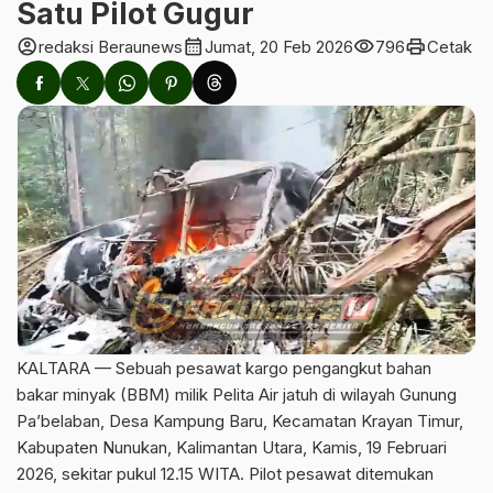
Satu Pilot Gugur
account_circle
calendar_month
visibility
print
redaksi Beraunews
Jumat, 20 Feb 2026
796
Cetak
KALTARA — Sebuah pesawat kargo pengangkut bahan
bakar minyak (BBM) milik Pelita Air jatuh di wilayah Gunung
Pa’belaban, Desa Kampung Baru, Kecamatan Krayan Timur,
Kabupaten Nunukan, Kalimantan Utara, Kamis, 19 Februari
2026, sekitar pukul 12.15 WITA. Pilot pesawat ditemukan