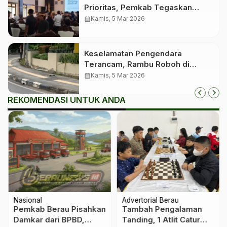
Prioritas, Pemkab Tegaskan
Penyelesaian Sesuai Aturan
calendar_month
Kamis, 5 Mar 2026
Keselamatan Pengendara
Terancam, Rambu Roboh di
Sejumlah Titik Jalan Berau
calendar_month
Kamis, 5 Mar 2026
REKOMENDASI UNTUK ANDA
Nasional
Advertorial Berau
Pemkab Berau Pisahkan
Tambah Pengalaman
Damkar dari BPBD,
Tanding, 1 Atlit Catur