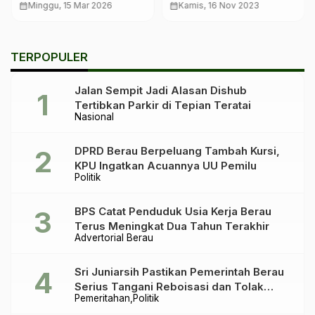
Layanan Pemadaman
Junior Bartanding di
calendar_month
Minggu, 15 Mar 2026
calendar_month
Kamis, 16 Nov 2023
Difokuskan
Balikpapan
TERPOPULER
Jalan Sempit Jadi Alasan Dishub
Tertibkan Parkir di Tepian Teratai
Nasional
DPRD Berau Berpeluang Tambah Kursi,
KPU Ingatkan Acuannya UU Pemilu
Politik
BPS Catat Penduduk Usia Kerja Berau
Terus Meningkat Dua Tahun Terakhir
Advertorial Berau
Sri Juniarsih Pastikan Pemerintah Berau
Serius Tangani Reboisasi dan Tolak
Pemeritahan
Politik
Praktik Ilegal