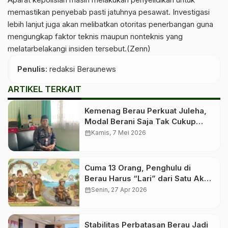
memastikan penyebab pasti jatuhnya pesawat. Investigasi
lebih lanjut juga akan melibatkan otoritas penerbangan guna
mengungkap faktor teknis maupun nonteknis yang
melatarbelakangi insiden tersebut.(Zenn)
Penulis
: redaksi Beraunews
ARTIKEL TERKAIT
Kemenag Berau Perkuat Juleha,
Modal Berani Saja Tak Cukup
untuk Sembelih Kurban
calendar_month
Kamis, 7 Mei 2026
Cuma 13 Orang, Penghulu di
Berau Harus “Lari” dari Satu Akad
ke Akad Lain
calendar_month
Senin, 27 Apr 2026
Stabilitas Perbatasan Berau Jadi