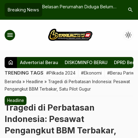
njung Redeb,
Belasan Perumahan Diduga Belum
Pemerinta
search
Breaking News
m Dorong Rumah
Kantongi Izin, Disperkim Berau Minta
Bawah Um
roperasi
Pendampingan Kejaksaan
Ungkap T
menu
light_mode
home
Advertorial Berau
DISKOMINFO BERAU
DPRD Bera
TRENDING TAGS
#Pilkada 2024
#Ekonomi
#Berau Pariwis
Beranda
»
Headline
»
Tragedi di Perbatasan Indonesia: Pesawat
Pengangkut BBM Terbakar, Satu Pilot Gugur
Headline
Tragedi di Perbatasan
Indonesia: Pesawat
Pengangkut BBM Terbakar,