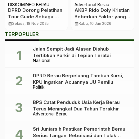
DISKOMINFO BERAU
Advertorial Berau
DPRD Dorong Pelatihan
AKBP Rido Doly Kristian
Tour Guide Sebagai
Beberkan Faktor yang
Investasi Pariwisata:
Memicu Kejahatan
calendar_month
Selasa, 18 Nov 2025
calendar_month
Rabu, 10 Jun 2026
SDM Unggul, Wisata
Begal
TERPOPULER
Berau Semakin
Kompetitif
Jalan Sempit Jadi Alasan Dishub
Tertibkan Parkir di Tepian Teratai
Nasional
DPRD Berau Berpeluang Tambah Kursi,
KPU Ingatkan Acuannya UU Pemilu
Politik
BPS Catat Penduduk Usia Kerja Berau
Terus Meningkat Dua Tahun Terakhir
Advertorial Berau
Sri Juniarsih Pastikan Pemerintah Berau
Serius Tangani Reboisasi dan Tolak