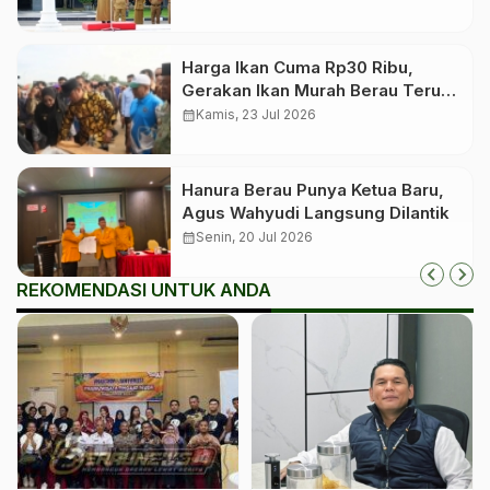
Harga Ikan Cuma Rp30 Ribu,
Gerakan Ikan Murah Berau Terus
Digelar Bergilir di 13 Kecamatan
calendar_month
Kamis, 23 Jul 2026
Hanura Berau Punya Ketua Baru,
Agus Wahyudi Langsung Dilantik
calendar_month
Senin, 20 Jul 2026
REKOMENDASI UNTUK ANDA