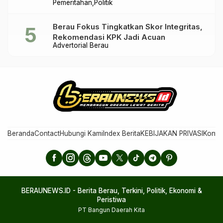
Pemeritahan
Politik
Praktik Ilegal
Berau Fokus Tingkatkan Skor Integritas,
Rekomendasi KPK Jadi Acuan
Advertorial Berau
Beranda
Contact
Hubungi Kami
Index Berita
KEBIJAKAN PRIVASI
Konta
BERAUNEWS.ID - Berita Berau, Terkini, Politik, Ekonomi &
Peristiwa
PT Bangun Daerah Kita