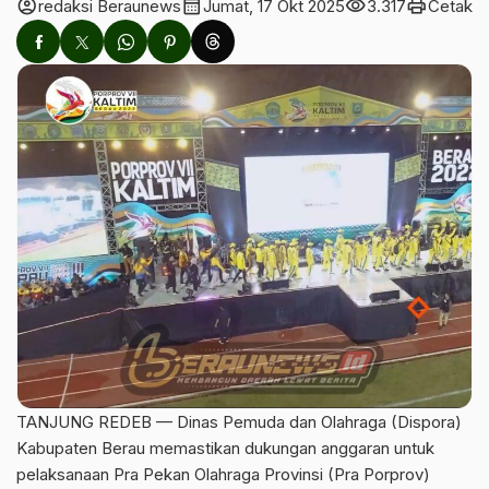
account_circle
calendar_month
visibility
print
redaksi Beraunews
Jumat, 17 Okt 2025
3.317
Cetak
TANJUNG REDEB — Dinas Pemuda dan Olahraga (Dispora)
Kabupaten Berau memastikan dukungan anggaran untuk
pelaksanaan Pra Pekan Olahraga Provinsi (Pra Porprov)