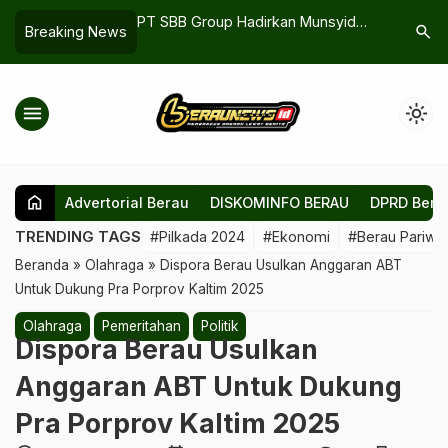
 Jeruji, Tahanan
PT SBB Group Hadirkan Munsyid
Skripsi T
search
Breaking News
an Tetap Bisa
Internasional dalam Perayaan Maulid
Kelongga
ga
1446 Hijriah
Korban K
menu
light_mode
home
Advertorial Berau
DISKOMINFO BERAU
DPRD Bera
TRENDING TAGS
#Pilkada 2024
#Ekonomi
#Berau Pariwis
Beranda
»
Olahraga
»
Dispora Berau Usulkan Anggaran ABT
Untuk Dukung Pra Porprov Kaltim 2025
Olahraga
Pemeritahan
Politik
Dispora Berau Usulkan
Anggaran ABT Untuk Dukung
Pra Porprov Kaltim 2025