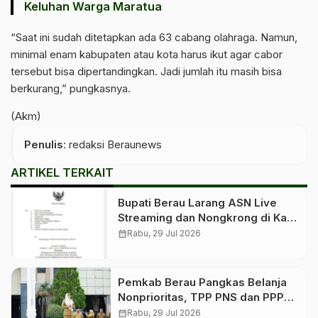
Keluhan Warga Maratua
“Saat ini sudah ditetapkan ada 63 cabang olahraga. Namun,
minimal enam kabupaten atau kota harus ikut agar cabor
tersebut bisa dipertandingkan. Jadi jumlah itu masih bisa
berkurang,” pungkasnya.
(Akm)
Penulis
: redaksi Beraunews
ARTIKEL TERKAIT
Bupati Berau Larang ASN Live
Streaming dan Nongkrong di Kafe
Saat Jam Kerja
calendar_month
Rabu, 29 Jul 2026
Pemkab Berau Pangkas Belanja
Nonprioritas, TPP PNS dan PPPK
Tetap Dibayar
calendar_month
Rabu, 29 Jul 2026