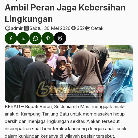
Ambil Peran Jaga Kebersihan
Lingkungan
account_circle
calendar_month
visibility
print
admin
Sabtu, 30 Mei 2026
352
Cetak
BERAU – Bupati Berau, Sri Juniarsih Mas, mengajak anak-
anak di Kampung Tanjung Batu untuk membiasakan hidup
bersih dan menjaga lingkungan sekitar. Ajakan tersebut
disampaikan saat berinteraksi langsung dengan anak-anak
dalam kunjungan kerjanya di wilayah pesisir tersebut.