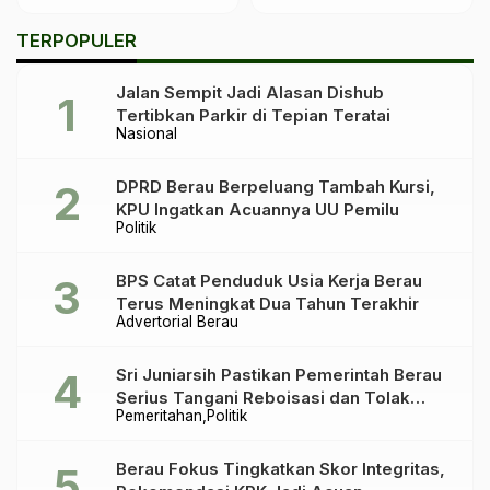
Tekan Pedagang Kecil
Dokter di Daerah
Terpencil
TERPOPULER
Jalan Sempit Jadi Alasan Dishub
Tertibkan Parkir di Tepian Teratai
Nasional
DPRD Berau Berpeluang Tambah Kursi,
KPU Ingatkan Acuannya UU Pemilu
Politik
BPS Catat Penduduk Usia Kerja Berau
Terus Meningkat Dua Tahun Terakhir
Advertorial Berau
Sri Juniarsih Pastikan Pemerintah Berau
Serius Tangani Reboisasi dan Tolak
Pemeritahan
Politik
Praktik Ilegal
Berau Fokus Tingkatkan Skor Integritas,