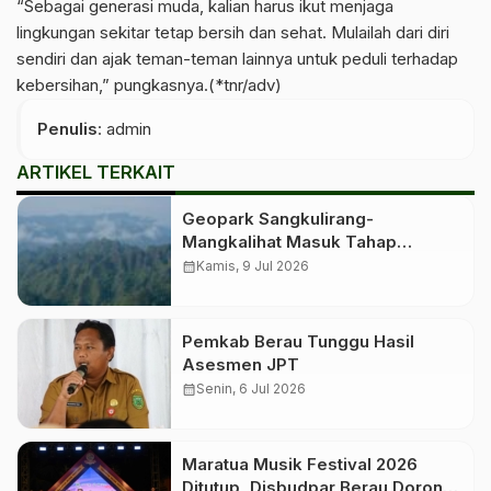
“Sebagai generasi muda, kalian harus ikut menjaga
lingkungan sekitar tetap bersih dan sehat. Mulailah dari diri
sendiri dan ajak teman-teman lainnya untuk peduli terhadap
kebersihan,” pungkasnya.(*tnr/adv)
Penulis
: admin
ARTIKEL TERKAIT
Geopark Sangkulirang-
Mangkalihat Masuk Tahap
Verifikasi Lapangan untuk
calendar_month
Kamis, 9 Jul 2026
Penetapan Geopark Nasional
Pemkab Berau Tunggu Hasil
Asesmen JPT
calendar_month
Senin, 6 Jul 2026
Maratua Musik Festival 2026
Ditutup, Disbudpar Berau Dorong