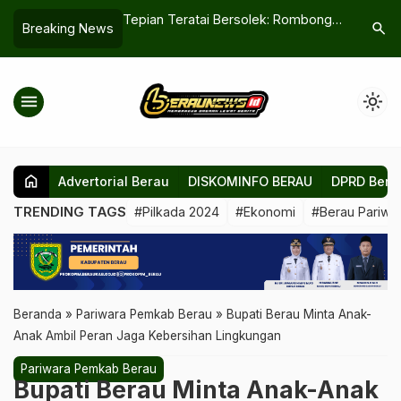
atai Bersolek: Rombong
Jelang Imlek, Harga Kebutuhan
Skema
search
Breaking News
PKL Akan Segera Hadir
Pokok Kian Menjerit. Warga Minta
UMKM
Pemkab Tekan Inflasi
menu
light_mode
home
Advertorial Berau
DISKOMINFO BERAU
DPRD Bera
TRENDING TAGS
#Pilkada 2024
#Ekonomi
#Berau Pariwis
Beranda
»
Pariwara Pemkab Berau
»
Bupati Berau Minta Anak-
Anak Ambil Peran Jaga Kebersihan Lingkungan
Pariwara Pemkab Berau
Bupati Berau Minta Anak-Anak