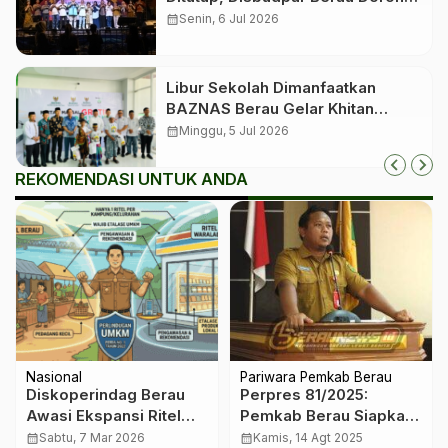
Event Jadi Pengungkit Pariwisata
calendar_month
Senin, 6 Jul 2026
Libur Sekolah Dimanfaatkan
BAZNAS Berau Gelar Khitan
Massal bagi 350 Anak
calendar_month
Minggu, 5 Jul 2026
REKOMENDASI UNTUK ANDA
Nasional
Pariwara Pemkab Berau
Diskoperindag Berau
Perpres 81/2025:
Awasi Ekspansi Ritel
Pemkab Berau Siapkan
Modern Agar Tak
Tunjangan Khusus untuk
calendar_month
Sabtu, 7 Mar 2026
calendar_month
Kamis, 14 Agt 2025