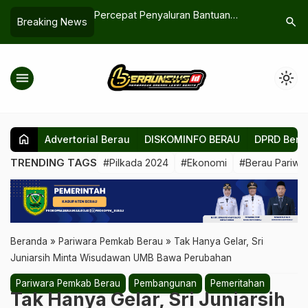
a! Debat Publik
Percepat Penyaluran Bantuan
Perda Din
search
Breaking News
4 Siap Disiarkan di
Rumah untuk Warga di 10
Desak DP
l
Kecamatan
Ilegal
menu
light_mode
home
Advertorial Berau
DISKOMINFO BERAU
DPRD Bera
TRENDING TAGS
#Pilkada 2024
#Ekonomi
#Berau Pariwis
Beranda
»
Pariwara Pemkab Berau
»
‎Tak Hanya Gelar, Sri
Juniarsih Minta Wisudawan UMB Bawa Perubahan
Pariwara Pemkab Berau
Pembangunan
Pemeritahan
‎Tak Hanya Gelar, Sri Juniarsih