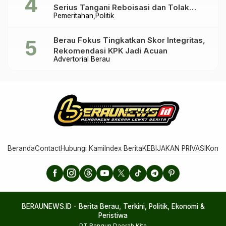
Serius Tangani Reboisasi dan Tolak
Pemeritahan
Politik
Praktik Ilegal
Berau Fokus Tingkatkan Skor Integritas,
Rekomendasi KPK Jadi Acuan
Advertorial Berau
Beranda
Contact
Hubungi Kami
Index Berita
KEBIJAKAN PRIVASI
Konta
BERAUNEWS.ID - Berita Berau, Terkini, Politik, Ekonomi &
Peristiwa
PT Bangun Daerah Kita