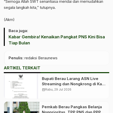
‎“Semoga Allah SWT senantiasa meridai dan memudahkan
segala langkah kita,” tutupnya.
‎(Akm)
Baca juga:
Kabar Gembira! Kenaikan Pangkat PNS Kini Bisa
Tiap Bulan
Penulis
: redaksi Beraunews
ARTIKEL TERKAIT
Bupati Berau Larang ASN Live
Streaming dan Nongkrong di Kafe
Saat Jam Kerja
calendar_month
Rabu, 29 Jul 2026
Pemkab Berau Pangkas Belanja
Nonprioritas, TPP PNS dan PPPK