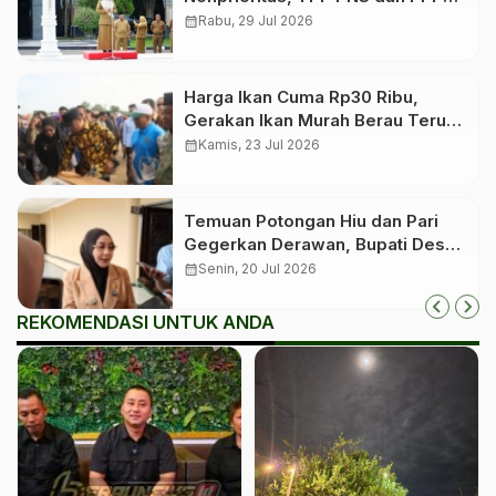
Tetap Dibayar
calendar_month
Rabu, 29 Jul 2026
Harga Ikan Cuma Rp30 Ribu,
Gerakan Ikan Murah Berau Terus
Digelar Bergilir di 13 Kecamatan
calendar_month
Kamis, 23 Jul 2026
Temuan Potongan Hiu dan Pari
Gegerkan Derawan, Bupati Desak
Proses Hukum
calendar_month
Senin, 20 Jul 2026
REKOMENDASI UNTUK ANDA