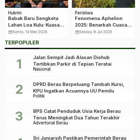
Hukrim
Peristiwa
​Babak Baru Sengketa
Fenomena Aphelion
Lahan Loa Kulu: Kuasa
2025: Benarkah Cuaca
Hukum Ungkap Dugaan
Akan Lebih Dingin di
calendar_month
Kamis, 14 Mei 2026
calendar_month
Selasa, 8 Jul 2025
Cacat Hukum dan
Indonesia?
TERPOPULER
Dokumen Palsu dalam
Klaim Tanah
Jalan Sempit Jadi Alasan Dishub
Tertibkan Parkir di Tepian Teratai
Nasional
DPRD Berau Berpeluang Tambah Kursi,
KPU Ingatkan Acuannya UU Pemilu
Politik
BPS Catat Penduduk Usia Kerja Berau
Terus Meningkat Dua Tahun Terakhir
Advertorial Berau
Sri Juniarsih Pastikan Pemerintah Berau