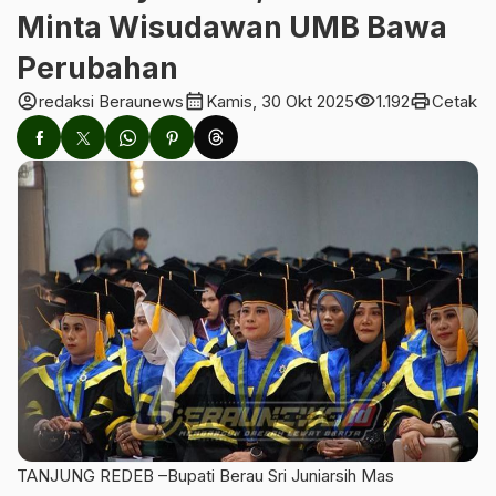
Minta Wisudawan UMB Bawa
Perubahan
account_circle
calendar_month
visibility
print
redaksi Beraunews
Kamis, 30 Okt 2025
1.192
Cetak
TANJUNG REDEB –Bupati Berau Sri Juniarsih Mas