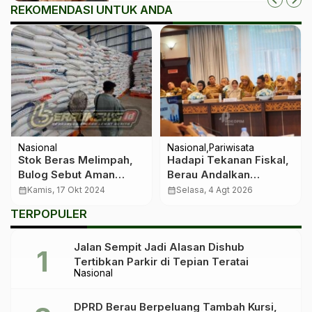
REKOMENDASI UNTUK ANDA
Nasional
Nasional
Pariwisata
Stok Beras Melimpah,
Hadapi Tekanan Fiskal,
Bulog Sebut Aman
Berau Andalkan
Hingga 7 Bulan Kedepan
Pariwisata Sambil
calendar_month
Kamis, 17 Okt 2024
calendar_month
Selasa, 4 Agt 2026
Menanti Dana Transfer
TERPOPULER
Pusat
Jalan Sempit Jadi Alasan Dishub
Tertibkan Parkir di Tepian Teratai
Nasional
DPRD Berau Berpeluang Tambah Kursi,