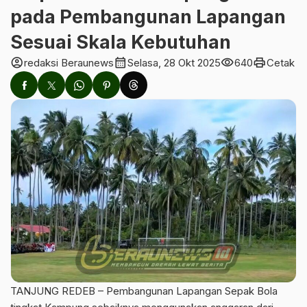
pada Pembangunan Lapangan
Sesuai Skala Kebutuhan
account_circle
calendar_month
visibility
print
redaksi Beraunews
Selasa, 28 Okt 2025
640
Cetak
TANJUNG REDEB – Pembangunan Lapangan Sepak Bola