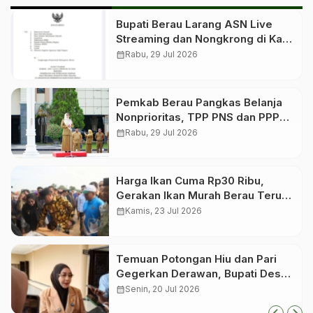
Bupati Berau Larang ASN Live
Streaming dan Nongkrong di Kafe
Saat Jam Kerja
calendar_month
Rabu, 29 Jul 2026
Pemkab Berau Pangkas Belanja
Nonprioritas, TPP PNS dan PPPK
Tetap Dibayar
calendar_month
Rabu, 29 Jul 2026
Harga Ikan Cuma Rp30 Ribu,
Gerakan Ikan Murah Berau Terus
Digelar Bergilir di 13 Kecamatan
calendar_month
Kamis, 23 Jul 2026
Temuan Potongan Hiu dan Pari
Gegerkan Derawan, Bupati Desak
Proses Hukum
calendar_month
Senin, 20 Jul 2026