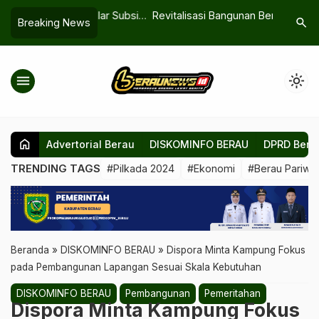
 SPBU: Solar Subsidi
Revitalisasi Bangunan Bersejarah,
SPPG Ber
search
Breaking News
…
mbang Batu Bara
Hidupkan Ikon Kota Lama Berau
Sesuai SO
Ditingkat
menu
light_mode
home
Advertorial Berau
DISKOMINFO BERAU
DPRD Bera
TRENDING TAGS
#Pilkada 2024
#Ekonomi
#Berau Pariwis
Beranda
»
DISKOMINFO BERAU
»
‎Dispora Minta Kampung Fokus
pada Pembangunan Lapangan Sesuai Skala Kebutuhan
DISKOMINFO BERAU
Pembangunan
Pemeritahan
‎Dispora Minta Kampung Fokus