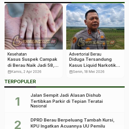
Kesehatan
Advertorial Berau
Kasus Suspek Campak
Diduga Tersandung
di Berau Naik Jadi 58,
Kasus Liquid Narkotika,
Dinkes Tunggu Hasil
Kasat Narkoba Polres
calendar_month
Kamis, 2 Apr 2026
calendar_month
Senin, 18 Mei 2026
Laboratorium
Kukar Diperiksa Polda
TERPOPULER
Kaltim
Jalan Sempit Jadi Alasan Dishub
Tertibkan Parkir di Tepian Teratai
Nasional
DPRD Berau Berpeluang Tambah Kursi,
KPU Ingatkan Acuannya UU Pemilu