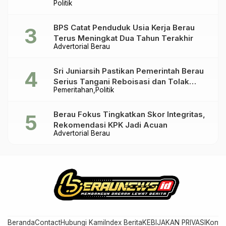
Politik
BPS Catat Penduduk Usia Kerja Berau
Terus Meningkat Dua Tahun Terakhir
Advertorial Berau
Sri Juniarsih Pastikan Pemerintah Berau
Serius Tangani Reboisasi dan Tolak
Pemeritahan
Politik
Praktik Ilegal
Berau Fokus Tingkatkan Skor Integritas,
Rekomendasi KPK Jadi Acuan
Advertorial Berau
Beranda
Contact
Hubungi Kami
Index Berita
KEBIJAKAN PRIVASI
Konta