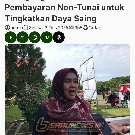
Pembayaran Non-Tunai untuk
Tingkatkan Daya Saing
account_circle
calendar_month
visibility
print
admin
Selasa, 2 Des 2025
358
Cetak