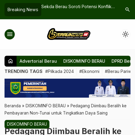
oti Potensi Konflik
Berau Teguhkan Komitmen untuk
BLT Dike
search
Breaking News
Perlindungan
Pilkada Jujur, Adil, dan Damai
Tahap Ti
at
Empat M
menu
light_mode
home
Advertorial Berau
DISKOMINFO BERAU
DPRD Bera
TRENDING TAGS
#Pilkada 2024
#Ekonomi
#Berau Pariwis
Beranda
»
DISKOMINFO BERAU
»
Pedagang Diimbau Beralih ke
Pembayaran Non-Tunai untuk Tingkatkan Daya Saing
DISKOMINFO BERAU
Pedagang Diimbau Beralih ke