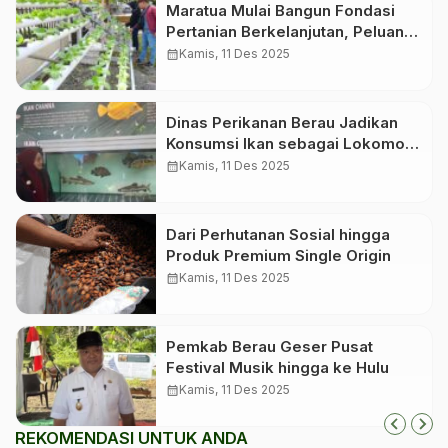
Maratua Mulai Bangun Fondasi
Pertanian Berkelanjutan, Peluang
Investasi Hijau Makin Terbuka
calendar_month
Kamis, 11 Des 2025
Dinas Perikanan Berau Jadikan
Konsumsi Ikan sebagai Lokomotif
Gizi Keluarga, Dorong Masyarakat
calendar_month
Kamis, 11 Des 2025
Lebih Sehat dan Produktif
Dari Perhutanan Sosial hingga
Produk Premium Single Origin
calendar_month
Kamis, 11 Des 2025
Pemkab Berau Geser Pusat
Festival Musik hingga ke Hulu
calendar_month
Kamis, 11 Des 2025
REKOMENDASI UNTUK ANDA