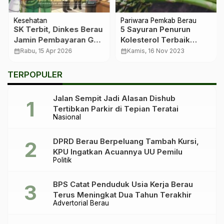
Kesehatan
Pariwara Pemkab Berau
SK Terbit, Dinkes Berau
5 Sayuran Penurun
Jamin Pembayaran Gaji
Kolesterol Terbaik
Nakes yang Sempat
Menurut Ahli
calendar_month
Rabu, 15 Apr 2026
calendar_month
Kamis, 16 Nov 2023
Tersendat
TERPOPULER
Jalan Sempit Jadi Alasan Dishub
Tertibkan Parkir di Tepian Teratai
Nasional
DPRD Berau Berpeluang Tambah Kursi,
KPU Ingatkan Acuannya UU Pemilu
Politik
BPS Catat Penduduk Usia Kerja Berau
Terus Meningkat Dua Tahun Terakhir
Advertorial Berau