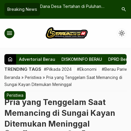
Seluruh Desa Di
Dana Desa Tertahan di Puluhan
Masalah 
search
Breaking News
striki pada 2027
Kampung Berau, Banyak Perangkat
Honorer d
Disebut Belum Bisa Komputer
Teknis da
menu
light_mode
home
Advertorial Berau
DISKOMINFO BERAU
DPRD Bera
TRENDING TAGS
#Pilkada 2024
#Ekonomi
#Berau Pariwis
Beranda
»
Peristiwa
»
Pria yang Tenggelam Saat Memancing di
Sungai Kayan Ditemukan Meninggal
Peristiwa
Pria yang Tenggelam Saat
Memancing di Sungai Kayan
Ditemukan Meninggal