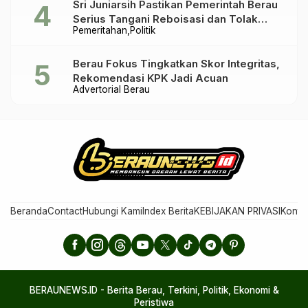
Sri Juniarsih Pastikan Pemerintah Berau
Serius Tangani Reboisasi dan Tolak
Pemeritahan
Politik
Praktik Ilegal
Berau Fokus Tingkatkan Skor Integritas,
Rekomendasi KPK Jadi Acuan
Advertorial Berau
Beranda
Contact
Hubungi Kami
Index Berita
KEBIJAKAN PRIVASI
Konta
BERAUNEWS.ID - Berita Berau, Terkini, Politik, Ekonomi &
Peristiwa