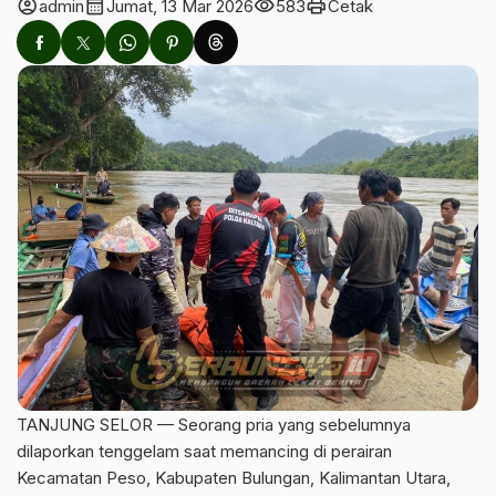
account_circle
calendar_month
visibility
print
admin
Jumat, 13 Mar 2026
583
Cetak
TANJUNG SELOR — Seorang pria yang sebelumnya
dilaporkan tenggelam saat memancing di perairan
Kecamatan Peso, Kabupaten Bulungan, Kalimantan Utara,