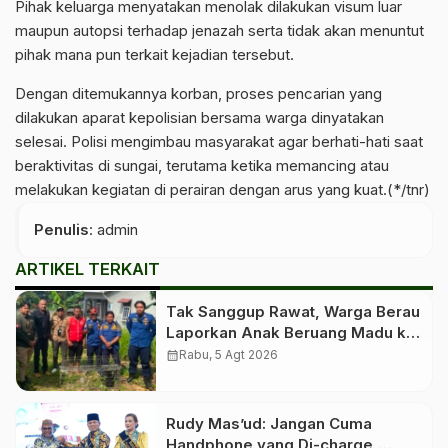
Pihak keluarga menyatakan menolak dilakukan visum luar
maupun autopsi terhadap jenazah serta tidak akan menuntut
pihak mana pun terkait kejadian tersebut.
Dengan ditemukannya korban, proses pencarian yang
dilakukan aparat kepolisian bersama warga dinyatakan
selesai. Polisi mengimbau masyarakat agar berhati-hati saat
beraktivitas di sungai, terutama ketika memancing atau
melakukan kegiatan di perairan dengan arus yang kuat.(*/tnr)
Penulis
: admin
ARTIKEL TERKAIT
Tak Sanggup Rawat, Warga Berau
Laporkan Anak Beruang Madu ke
Petugas
calendar_month
Rabu, 5 Agt 2026
Rudy Mas’ud: Jangan Cuma
Handphone yang Di-charge,