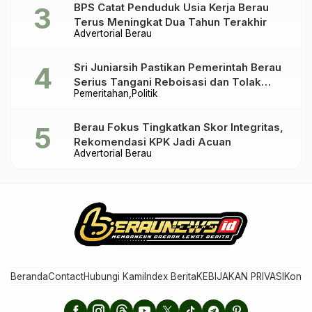
BPS Catat Penduduk Usia Kerja Berau
Terus Meningkat Dua Tahun Terakhir
Advertorial Berau
Sri Juniarsih Pastikan Pemerintah Berau
Serius Tangani Reboisasi dan Tolak
Pemeritahan
Politik
Praktik Ilegal
Berau Fokus Tingkatkan Skor Integritas,
Rekomendasi KPK Jadi Acuan
Advertorial Berau
Beranda
Contact
Hubungi Kami
Index Berita
KEBIJAKAN PRIVASI
Konta