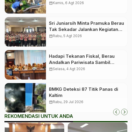
10 Kabupaten dan Kota
calendar_month
Kamis, 6 Agt 2026
Sri Juniarsih Minta Pramuka Berau
Tak Sekadar Jalankan Kegiatan
Seremonial
calendar_month
Rabu, 5 Agt 2026
Hadapi Tekanan Fiskal, Berau
Andalkan Pariwisata Sambil
Menanti Dana Transfer Pusat
calendar_month
Selasa, 4 Agt 2026
BMKG Deteksi 87 Titik Panas di
Kaltim
calendar_month
Rabu, 29 Jul 2026
REKOMENDASI UNTUK ANDA