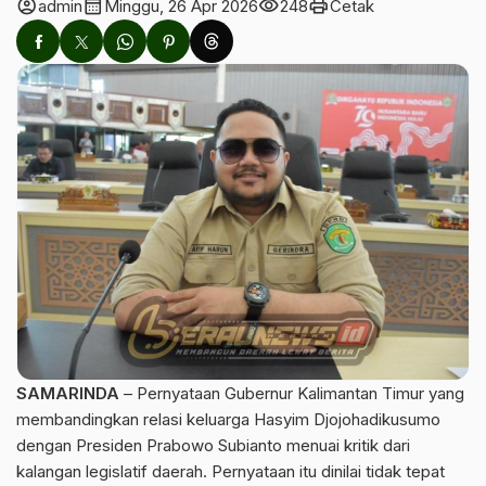
account_circle
calendar_month
visibility
print
admin
Minggu, 26 Apr 2026
248
Cetak
SAMARINDA
– Pernyataan Gubernur Kalimantan Timur yang
membandingkan relasi keluarga Hasyim Djojohadikusumo
dengan Presiden Prabowo Subianto menuai kritik dari
kalangan legislatif daerah. Pernyataan itu dinilai tidak tepat