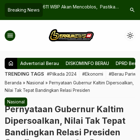
4 Bulan, Alarm
611 WBP Akan Mencoblos, Pastikan
Dedy Okt
search
Breaking News
di Berau Kian
Tidak Ada ‘Money Politic’ di Rutan
DPRD Ber
Dukunga
menu
light_mode
home
Advertorial Berau
DISKOMINFO BERAU
DPRD Bera
TRENDING TAGS
#Pilkada 2024
#Ekonomi
#Berau Pariwis
Beranda
»
Nasional
»
Pernyataan Gubernur Kaltim Dipersoalkan,
Nilai Tak Tepat Bandingkan Relasi Presiden
Nasional
Pernyataan Gubernur Kaltim
Dipersoalkan, Nilai Tak Tepat
Bandingkan Relasi Presiden