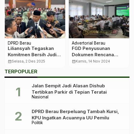
DPRD Berau
Advertorial Berau
Liliansyah Tegaskan
FGD Penyusunan
Komitmen Bersih Judi
Dokumen Rencana
Online: ASN Wajib Jadi
Pengentasan
calendar_month
Selasa, 2 Des 2025
calendar_month
Kamis, 14 Nov 2024
Teladan, Bukan Pelaku
Pembangunan
TERPOPULER
Berkelanjutan Bagi
Kabupaten Berau
Jalan Sempit Jadi Alasan Dishub
Tertibkan Parkir di Tepian Teratai
Nasional
DPRD Berau Berpeluang Tambah Kursi,
KPU Ingatkan Acuannya UU Pemilu
Politik