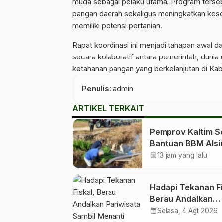
muda sebagai pelaku utama. Program terseb
pangan daerah sekaligus meningkatkan kes
memiliki potensi pertanian.
Rapat koordinasi ini menjadi tahapan awal 
secara kolaboratif antara pemerintah, duni
ketahanan pangan yang berkelanjutan di Kab
Penulis
: admin
ARTIKEL TERKAIT
Pemprov Kaltim S
Bantuan BBM Alsi
ke Kelompok Tani 
calendar_month
13 jam yang lalu
Kabupaten dan Ko
Hadapi Tekanan Fi
Berau Andalkan
Pariwisata Sambil
calendar_month
Selasa, 4 Agt 2026
Menanti Dana Tra