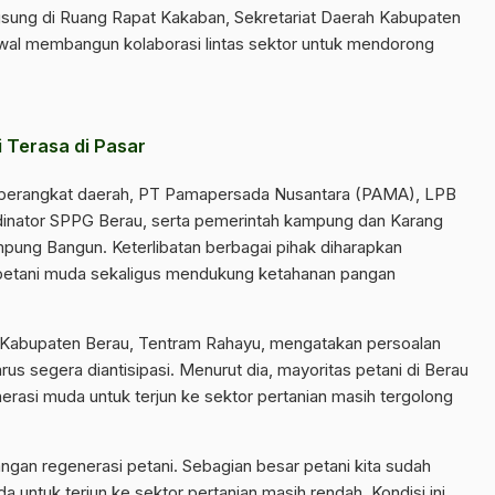
sung di Ruang Rapat Kakaban, Sekretariat Daerah Kabupaten
awal membangun kolaborasi lintas sektor untuk mendorong
 Terasa di Pasar
ah perangkat daerah, PT Pamapersada Nusantara (PAMA), LPB
dinator SPPG Berau, serta pemerintah kampung dan Karang
ung Bangun. Keterlibatan berbagai pihak diharapkan
etani muda sekaligus mendukung ketahanan pangan
n Kabupaten Berau, Tentram Rahayu, mengatakan persoalan
us segera diantisipasi. Menurut dia, mayoritas petani di Berau
enerasi muda untuk terjun ke sektor pertanian masih tergolong
ngan regenerasi petani. Sebagian besar petani kita sudah
a untuk terjun ke sektor pertanian masih rendah. Kondisi ini