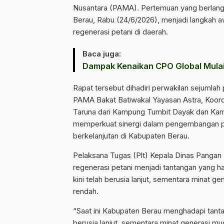
Nusantara (PAMA). Pertemuan yang berlang
Berau, Rabu (24/6/2026), menjadi langkah 
regenerasi petani di daerah.
Baca juga:
Dampak Kenaikan CPO Global Mulai
Rapat tersebut dihadiri perwakilan sejuml
PAMA Bakat Batiwakal Yayasan Astra, Koor
Taruna dari Kampung Tumbit Dayak dan Kamp
memperkuat sinergi dalam pengembangan p
berkelanjutan di Kabupaten Berau.
Pelaksana Tugas (Plt) Kepala Dinas Panga
regenerasi petani menjadi tantangan yang har
kini telah berusia lanjut, sementara minat g
rendah.
“Saat ini Kabupaten Berau menghadapi tanta
berusia lanjut, sementara minat generasi mud