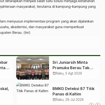
ut diharapkan menjadi salah satu solusi menjaga ketahanan
ejahteraan masyarakat, terutama di kampung-kampung yang
dalam menyusun implementasi program yang akan dijalankan
a usaha, akademisi, dan masyarakat guna memperkuat
upaten Berau. (tnr)
ebar
Sri Juniarsih Minta
ntan
Pramuka Berau Tak
di 10
Sekadar Jalankan
calendar_month
Rabu, 5 Agt 2026
ta
Kegiatan Seremonial
skal,
BMKG Deteksi 87 Titik
Panas di Kaltim
calendar_month
Rabu, 29 Jul 2026
nsfer