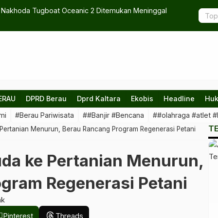
g, Nakhoda Tugboat Oceanic 2 Ditemukan Meninggal
Sahabat Agu
ERAU
DPRD Berau
Dprd Kaltara
Ekobis
Headline
Huk
mi
#Berau Pariwisata
##Banjir #Bencana
##olahraga #atlet #
T
Pertanian Menurun, Berau Rancang Program Regenerasi Petani
da ke Pertanian Menurun,
gram Regenerasi Petani
ak
Pinterest
Threads