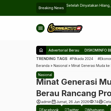
s Dilestarikan
Setelah Dinyatakan Hilan
Breaking News
menu
home
Advertorial Berau
DISKOMINFO B
TRENDING TAGS
#Pilkada 2024
#Ekono
Beranda
»
Nasional
»
Minat Generasi Muda ke 
Nasional
Minat Generasi Mu
Berau Rancang Pro
account_circle
calendar_month
visibility
print
admin
Jumat, 26 Jun 2026
74
Cet
Facebook
Twitter
Whatsapp