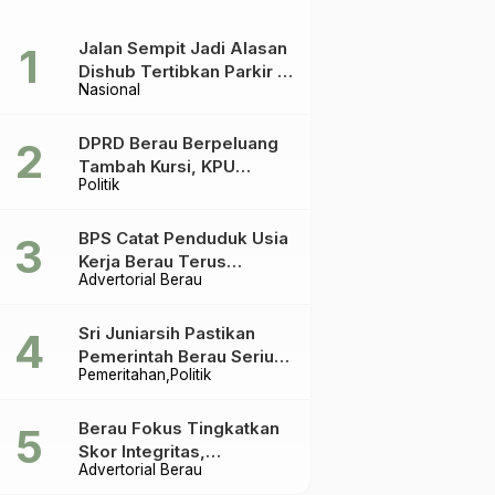
Jalan Sempit Jadi Alasan
Dishub Tertibkan Parkir di
Nasional
Tepian Teratai
DPRD Berau Berpeluang
Tambah Kursi, KPU
Politik
Ingatkan Acuannya UU
Pemilu
BPS Catat Penduduk Usia
Kerja Berau Terus
Advertorial Berau
Meningkat Dua Tahun
Terakhir
Sri Juniarsih Pastikan
Pemerintah Berau Serius
Pemeritahan
Politik
Tangani Reboisasi dan
Tolak Praktik Ilegal
Berau Fokus Tingkatkan
Skor Integritas,
Advertorial Berau
Rekomendasi KPK Jadi