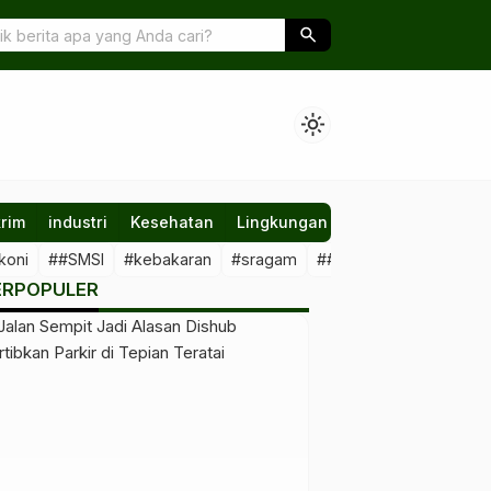
s Preservasi Jalan Secara Mandiri
search
light_mode
rim
industri
Kesehatan
Lingkungan
Nasional
Olahr
koni
##SMSI
#kebakaran
#sragam
##sawit #illegal
##Kal
ERPOPULER