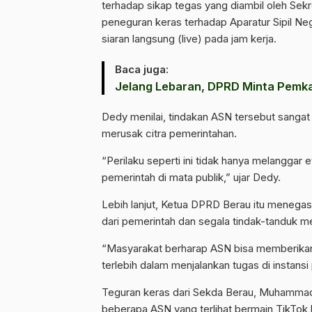
terhadap sikap tegas yang diambil oleh Sek
peneguran keras terhadap Aparatur Sipil N
siaran langsung (live) pada jam kerja.
Baca juga:
Jelang Lebaran, DPRD Minta Pemkab
Dedy menilai, tindakan ASN tersebut sangat
merusak citra pemerintahan.
“Perilaku seperti ini tidak hanya melanggar 
pemerintah di mata publik,” ujar Dedy.
Lebih lanjut, Ketua DPRD Berau itu menegas
dari pemerintah dan segala tindak-tanduk m
“Masyarakat berharap ASN bisa memberikan c
terlebih dalam menjalankan tugas di instans
Teguran keras dari Sekda Berau, Muhammad S
beberapa ASN yang terlihat bermain TikTok h