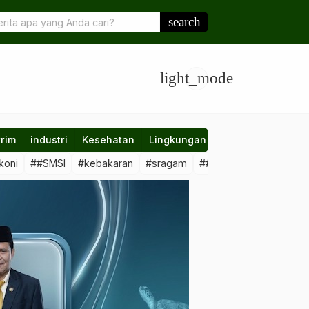
 Beras Lokal Berpeluang Terserap Lebih Baik di Berau
search
light_mode
rim
industri
Kesehatan
Lingkungan
Nasional
Olahr
koni
##SMSI
#kebakaran
#sragam
##sawit #illegal
##Kal