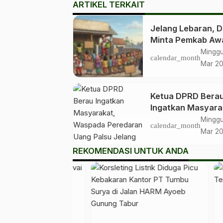
ARTIKEL TERKAIT
Jelang Lebaran, 
Minta Pemkab Aw
Distribusi LPG
Minggu
calendar_month
Bersubsidi
Mar 2
Ketua DPRD Bera
Ingatkan Masyara
Waspada Peredar
Minggu
calendar_month
Uang Palsu Jelan
Mar 2
Lebaran
REKOMENDASI UNTUK ANDA