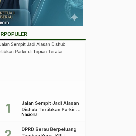
ERPOPULER
Jalan Sempit Jadi Alasan
Dishub Tertibkan Parkir di
Nasional
Tepian Teratai
DPRD Berau Berpeluang
Tambah Kursi, KPU