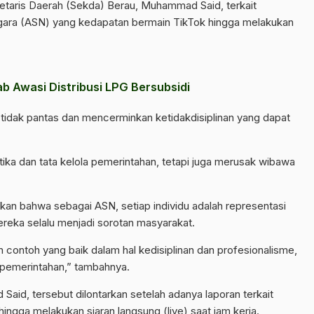
retaris Daerah (Sekda) Berau, Muhammad Said, terkait
egara (ASN) yang kedapatan bermain TikTok hingga melakukan
 Awasi Distribusi LPG Bersubsidi
 tidak pantas dan mencerminkan ketidakdisiplinan yang dapat
etika dan tata kelola pemerintahan, tetapi juga merusak wibawa
kan bahwa sebagai ASN, setiap individu adalah representasi
ereka selalu menjadi sorotan masyarakat.
ontoh yang baik dalam hal kedisiplinan dan profesionalisme,
i pemerintahan,” tambahnya.
aid, tersebut dilontarkan setelah adanya laporan terkait
ingga melakukan siaran langsung (live) saat jam kerja.