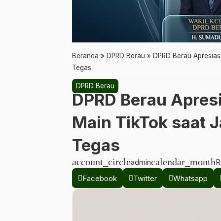
Beranda
»
DPRD Berau
»
DPRD Berau Apresiasi
Tegas
DPRD Berau
DPRD Berau Apresi
Main TikTok saat J
Tegas
account_circle
calendar_month
admin
R
Facebook
Twitter
Whatsapp