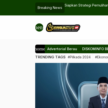
i DPRD Kaltim Dorong Hak Angket
Siapkan Strategi Pemulihan
Breaking News
menu
home
Advertorial Berau
DISKOMINFO B
TRENDING TAGS
#Pilkada 2024
#Ekono