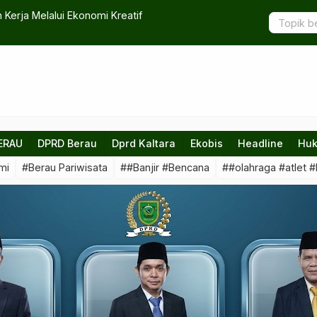
 Kerja Melalui Ekonomi Kreatif
Berkat ASN,
ERAU
DPRD Berau
Dprd Kaltara
Ekobis
Headline
Huk
mi
#Berau Pariwisata
##Banjir #Bencana
##olahraga #atlet #