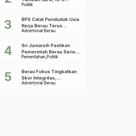
Politik
Ingatkan Acuannya UU
Pemilu
BPS Catat Penduduk Usia
Kerja Berau Terus
Advertorial Berau
Meningkat Dua Tahun
Terakhir
Sri Juniarsih Pastikan
Pemerintah Berau Serius
Pemeritahan
Politik
Tangani Reboisasi dan
Tolak Praktik Ilegal
Berau Fokus Tingkatkan
Skor Integritas,
Advertorial Berau
Rekomendasi KPK Jadi
Acuan