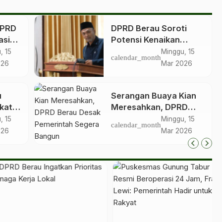
DPRD
DPRD Berau Soroti
asi
Potensi Kenaikan
Harga Sembako Jelang
, 15
Minggu, 15
calendar_month
Idulfitri
026
Mar 2026
u
Serangan Buaya Kian
kat,
Meresahkan, DPRD
an
Berau Desak
, 15
Minggu, 15
calendar_month
g
Pemerintah Segera
026
Mar 2026
Bangun Penangkaran