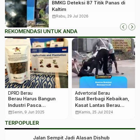
BMKG Deteksi 87 Titik Panas di
Kaltim
calendar_month
Rabu, 29 Jul 2026
REKOMENDASI UNTUK ANDA
DPRD Berau
Advertorial Berau
Berau Harus Bangun
Saat Berbagi Kebaikan,
Industri Pasca
Kasat Lantas Berau
Tambang, Maksimalkan
Malah Ditabrak
calendar_month
Senin, 9 Jun 2025
calendar_month
Kamis, 25 Jul 2024
Potensi Sawit dan
Pengendara Diduga
TERPOPULER
Kakao
Mabuk
Jalan Sempit Jadi Alasan Dishub