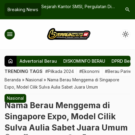
 Jadi Sentra
Sejarah Kantor SMSI, Pergulatan Di
Sufian Ag
search
Breaking News
g Program
Ring Nol: Dari JP Coen, DN Aidit,
Berkomun
an Presiden
Hingga Firdaus
Bupati Be
menu
light_mode
home
Advertorial Berau
DISKOMINFO BERAU
DPRD Bera
TRENDING TAGS
#Pilkada 2024
#Ekonomi
#Berau Pariwis
Beranda
»
Nasional
»
Nama Berau Menggema di Singapore
Expo, Model Cilik Sulva Aulia Sabet Juara Umum
Nasional
Nama Berau Menggema di
Singapore Expo, Model Cilik
Sulva Aulia Sabet Juara Umum