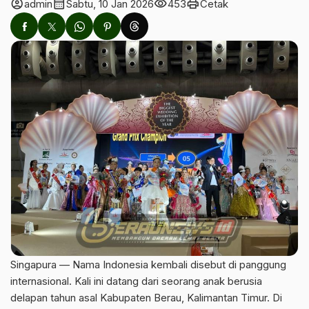
account_circle
calendar_month
visibility
print
admin
Sabtu, 10 Jan 2026
453
Cetak
Singapura — Nama Indonesia kembali disebut di panggung
internasional. Kali ini datang dari seorang anak berusia
delapan tahun asal Kabupaten Berau, Kalimantan Timur. Di