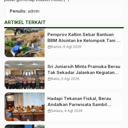
Penulis
: admin
ARTIKEL TERKAIT
Pemprov Kaltim Sebar Bantuan
BBM Alsintan ke Kelompok Tani di
10 Kabupaten dan Kota
calendar_month
Kamis, 6 Agt 2026
Sri Juniarsih Minta Pramuka Berau
Tak Sekadar Jalankan Kegiatan
Seremonial
calendar_month
Rabu, 5 Agt 2026
Hadapi Tekanan Fiskal, Berau
Andalkan Pariwisata Sambil
Menanti Dana Transfer Pusat
calendar_month
Selasa, 4 Agt 2026