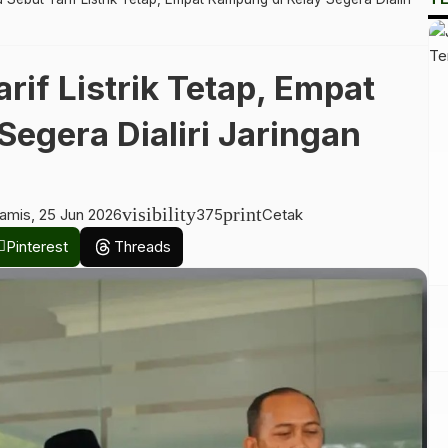
rif Listrik Tetap, Empat
egera Dialiri Jaringan
visibility
print
amis, 25 Jun 2026
375
Cetak
Pinterest
Threads