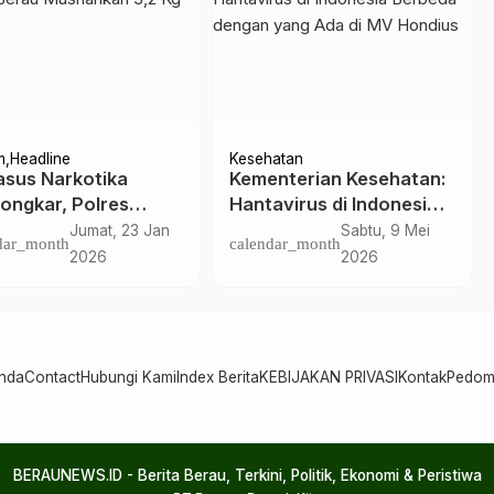
m
Headline
Kesehatan
asus Narkotika
Kementerian Kesehatan:
ongkar, Polres
Hantavirus di Indonesia
u Musnahkan 3,2 Kg
Berbeda dengan yang
Jumat, 23 Jan
Sabtu, 9 Mei
dar_month
calendar_month
u
Ada di MV Hondius
2026
2026
nda
Contact
Hubungi Kami
Index Berita
KEBIJAKAN PRIVASI
Kontak
Pedom
BERAUNEWS.ID - Berita Berau, Terkini, Politik, Ekonomi & Peristiwa