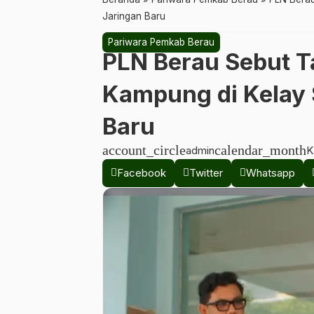
Jaringan Baru
Pariwara Pemkab Berau
PLN Berau Sebut Ta
Kampung di Kelay S
Baru
account_circle
calendar_month
admin
K
Facebook
Twitter
Whatsapp