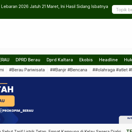
UMK Berau Naik 6,5 Persen
ERAU
DPRD Berau
Dprd Kaltara
Ekobis
Headline
Huk
mi
#Berau Pariwisata
##Banjir #Bencana
##olahraga #atlet #
T
 Sebut Tarif Listrik Tetap, Empat Kampung di Kelay Segera Dialiri