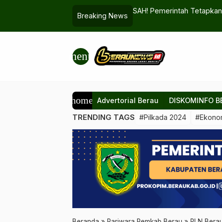
aran 2026 Jatuh 21 Maret, Ini Hasil Sidang Isbatnya
Tahun Depan 
Breaking News
menu
home
Advertorial Berau
DISKOMINFO B
TRENDING TAGS
#Pilkada 2024
#Ekono
Beranda
»
Pariwara Pemkab Berau
»
PLN Berau