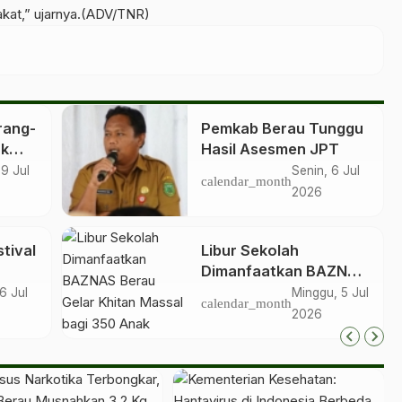
akat,” ujarnya.(ADV/TNR)
rang-
Pemkab Berau Tunggu
uk
Hasil Asesmen JPT
 9 Jul
Senin, 6 Jul
calendar_month
2026
rk
tival
Libur Sekolah
Dimanfaatkan BAZNAS
Berau Gelar Khitan
6 Jul
Minggu, 5 Jul
calendar_month
i
Massal bagi 350 Anak
2026
isata