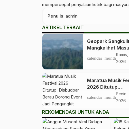
mempercepat penyalaan listrik bagi masyar
Penulis
: admin
ARTIKEL TERKAIT
Geopark Sangkuli
Mangkalihat Mas
Tahap Verifikasi
Kamis,
calendar_month
Lapangan untuk
2026
Penetapan Geopa
Nasional
Maratua Musik Fes
2026 Ditutup,
Disbudpar Berau
Senin, 
calendar_month
Dorong Event Jad
2026
Pengungkit Pariw
REKOMENDASI UNTUK ANDA