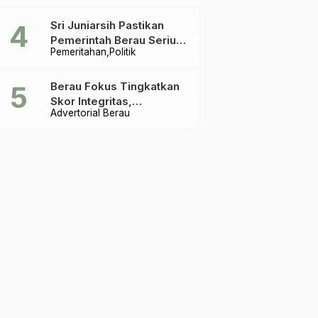
Terakhir
Sri Juniarsih Pastikan
Pemerintah Berau Serius
Pemeritahan
Politik
Tangani Reboisasi dan
Tolak Praktik Ilegal
Berau Fokus Tingkatkan
Skor Integritas,
Advertorial Berau
Rekomendasi KPK Jadi
Acuan