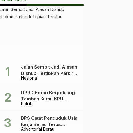
Jalan Sempit Jadi Alasan
Dishub Tertibkan Parkir di
Nasional
Tepian Teratai
DPRD Berau Berpeluang
Tambah Kursi, KPU
Politik
Ingatkan Acuannya UU
Pemilu
BPS Catat Penduduk Usia
Kerja Berau Terus
Advertorial Berau
Meningkat Dua Tahun