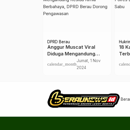
DPRD Berau
Hukri
erau:
Anggur Muscat Viral
18 K
Miras Ilegal
Diduga Mengandung
Terb
isetor ke PAD
Residu Kimia Berbahaya,
Bera
Kamis, 14 Mei
Jumat, 1 Nov
nth
calendar_month
calen
DPRD Berau Dorong
Sab
2026
2024
Pengawasan
Bera