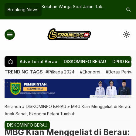
njot Kombel dan
Keluhan Warga Soal Jalan Tak
Berau Ma
search
Breaking News
rning demi
Beraspal, DPRD Berau Desak OPD
Titik Pan
u Guru
Terkait
Diminta 
menu
light_mode
home
Advertorial Berau
DISKOMINFO BERAU
DPRD Bera
TRENDING TAGS
#Pilkada 2024
#Ekonomi
#Berau Pariwis
Beranda
»
DISKOMINFO BERAU
»
MBG Kian Menggeliat di Berau:
Anak Sehat, Ekonomi Petani Tumbuh
DISKOMINFO BERAU
MBG Kian Menggeliat di Berau: