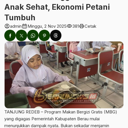
Anak Sehat, Ekonomi Petani
Tumbuh
account_circle
calendar_month
visibility
print
admin
Minggu, 2 Nov 2025
381
Cetak
TANJUNG REDEB – Program Makan Bergizi Gratis (MBG)
yang digagas Pemerintah Kabupaten Berau mulai
menunjukkan dampak nyata. Bukan sekadar menjamin