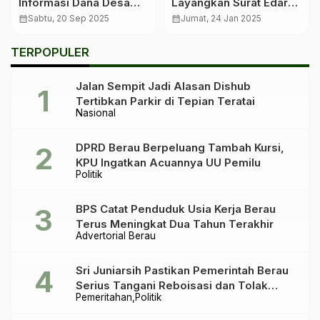
Informasi Dana Desa
Layangkan Surat Edaran
Harus Terbuka untuk
Penutupan Sementara
calendar_month
Sabtu, 20 Sep 2025
calendar_month
Jumat, 24 Jan 2025
Semua Warga
Tempat Hiburan dan
Billiard
TERPOPULER
Jalan Sempit Jadi Alasan Dishub
Tertibkan Parkir di Tepian Teratai
Nasional
DPRD Berau Berpeluang Tambah Kursi,
KPU Ingatkan Acuannya UU Pemilu
Politik
BPS Catat Penduduk Usia Kerja Berau
Terus Meningkat Dua Tahun Terakhir
Advertorial Berau
Sri Juniarsih Pastikan Pemerintah Berau
Serius Tangani Reboisasi dan Tolak
Pemeritahan
Politik
Praktik Ilegal