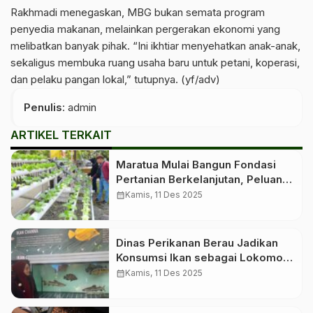
Rakhmadi menegaskan, MBG bukan semata program
penyedia makanan, melainkan pergerakan ekonomi yang
melibatkan banyak pihak. “Ini ikhtiar menyehatkan anak-anak,
sekaligus membuka ruang usaha baru untuk petani, koperasi,
dan pelaku pangan lokal,” tutupnya. (yf/adv)
Penulis
: admin
ARTIKEL TERKAIT
Maratua Mulai Bangun Fondasi
Pertanian Berkelanjutan, Peluang
Investasi Hijau Makin Terbuka
calendar_month
Kamis, 11 Des 2025
Dinas Perikanan Berau Jadikan
Konsumsi Ikan sebagai Lokomotif
Gizi Keluarga, Dorong Masyarakat
calendar_month
Kamis, 11 Des 2025
Lebih Sehat dan Produktif