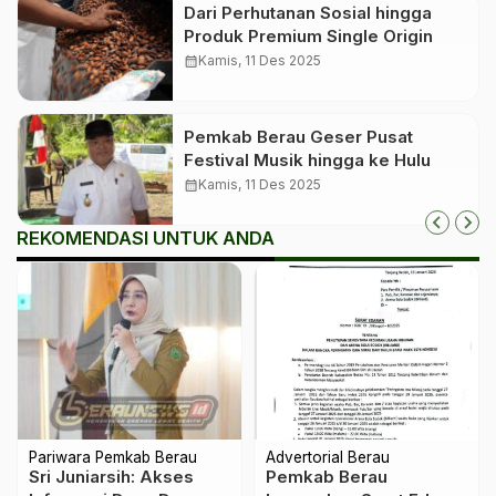
Dari Perhutanan Sosial hingga
Produk Premium Single Origin
calendar_month
Kamis, 11 Des 2025
Pemkab Berau Geser Pusat
Festival Musik hingga ke Hulu
calendar_month
Kamis, 11 Des 2025
REKOMENDASI UNTUK ANDA
Pariwara Pemkab Berau
Advertorial Berau
Sri Juniarsih: Akses
Pemkab Berau