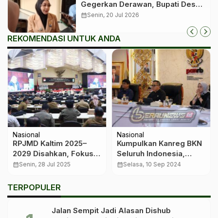
Gegerkan Derawan, Bupati Desak
Proses Hukum
calendar_month
Senin, 20 Jul 2026
REKOMENDASI UNTUK ANDA
Nasional
Nasional
RPJMD Kaltim 2025–
Kumpulkan Kanreg BKN
2029 Disahkan, Fokus
Seluruh Indonesia,
ke Generasi Emas dan
Menteri Anas: Pastikan
calendar_month
Senin, 28 Jul 2025
calendar_month
Selasa, 10 Sep 2024
Ekonomi Daerah
Kelancaran Seleksi
CASN 2024
TERPOPULER
Jalan Sempit Jadi Alasan Dishub