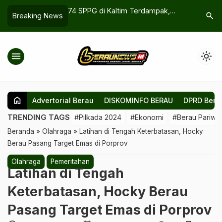
tan untuk Dongkrak
74 SPPG di Kaltim Terdampak,
DPRD Bera
search
Breaking News
s Potensi Lokal
Berau Hentikan Sementara Program
yang Did
MBG demi Standar Sanitasi
Parkir RS
menu
light_mode
home
Advertorial Berau
DISKOMINFO BERAU
DPRD Bera
TRENDING TAGS
#Pilkada 2024
#Ekonomi
#Berau Pariwis
Beranda
»
Olahraga
»
Latihan di Tengah Keterbatasan, Hocky
Berau Pasang Target Emas di Porprov
Olahraga
Pemeritahan
Latihan di Tengah
Keterbatasan, Hocky Berau
Pasang Target Emas di Porprov