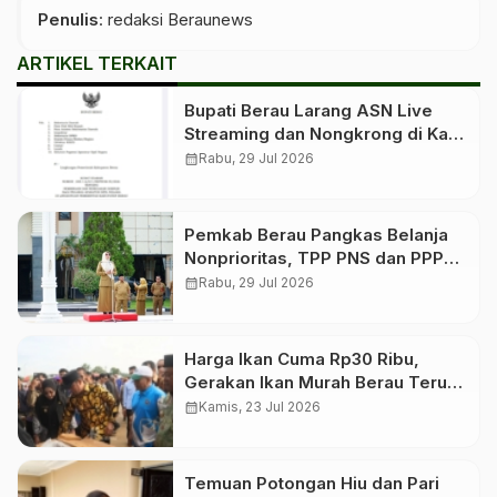
Penulis
: redaksi Beraunews
ARTIKEL TERKAIT
Bupati Berau Larang ASN Live
Streaming dan Nongkrong di Kafe
Saat Jam Kerja
calendar_month
Rabu, 29 Jul 2026
Pemkab Berau Pangkas Belanja
Nonprioritas, TPP PNS dan PPPK
Tetap Dibayar
calendar_month
Rabu, 29 Jul 2026
Harga Ikan Cuma Rp30 Ribu,
Gerakan Ikan Murah Berau Terus
Digelar Bergilir di 13 Kecamatan
calendar_month
Kamis, 23 Jul 2026
Temuan Potongan Hiu dan Pari