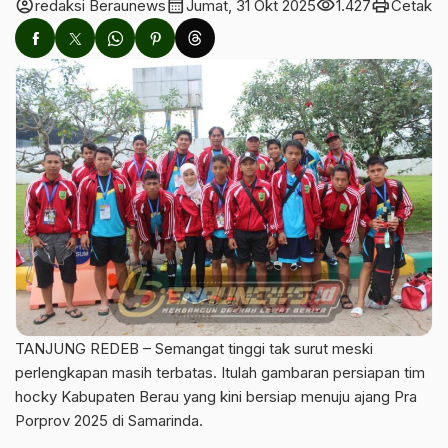
account_circle
calendar_month
visibility
print
redaksi Beraunews
Jumat, 31 Okt 2025
1.427
Cetak
TANJUNG REDEB – Semangat tinggi tak surut meski
perlengkapan masih terbatas. Itulah gambaran persiapan tim
hocky Kabupaten Berau yang kini bersiap menuju ajang Pra
Porprov 2025 di Samarinda.