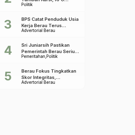
Politik
Ingatkan Acuannya UU
Pemilu
BPS Catat Penduduk Usia
Kerja Berau Terus
Advertorial Berau
Meningkat Dua Tahun
Terakhir
Sri Juniarsih Pastikan
Pemerintah Berau Serius
Pemeritahan
Politik
Tangani Reboisasi dan
Tolak Praktik Ilegal
Berau Fokus Tingkatkan
Skor Integritas,
Advertorial Berau
Rekomendasi KPK Jadi
Acuan