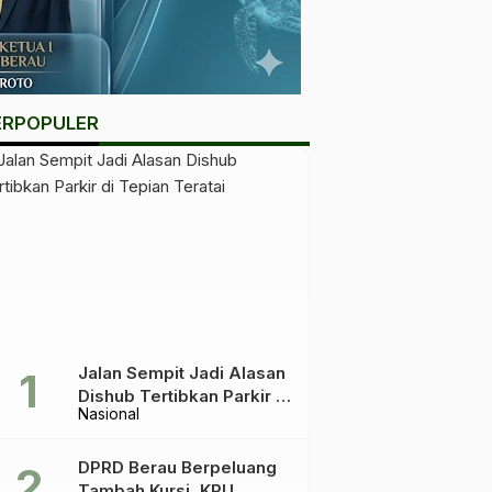
ERPOPULER
Jalan Sempit Jadi Alasan
Dishub Tertibkan Parkir di
Nasional
Tepian Teratai
DPRD Berau Berpeluang
Tambah Kursi, KPU