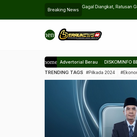
u Siapkan Status DPO
Gagal Diangkat, Ratusan 
Breaking News
Disdik
menu
home
Advertorial Berau
DISKOMINFO B
TRENDING TAGS
#Pilkada 2024
#Ekono