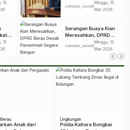
Harga Sembako Jelang
, 15
Minggu, 15
calendar_month
Idulfitri
026
Mar 2026
u
Serangan Buaya Kian
kat,
Meresahkan, DPRD
an
Berau Desak
, 15
Minggu, 15
calendar_month
g
Pemerintah Segera
026
Mar 2026
Bangun Penangkaran
Berau
Hukrim
epatan Izin Kapal
BEM STIPER Berau: Miras