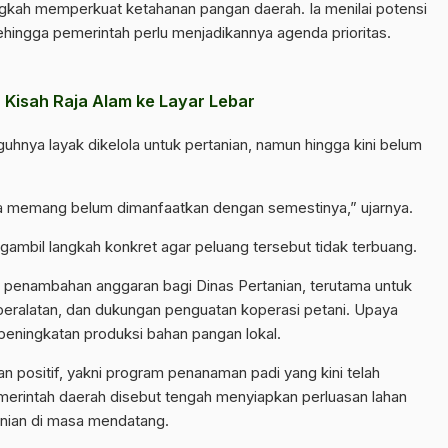
kah memperkuat ketahanan pangan daerah. Ia menilai potensi
sehingga pemerintah perlu menjadikannya agenda prioritas.
isah Raja Alam ke Layar Lebar
hnya layak dikelola untuk pertanian, namun hingga kini belum
saja memang belum dimanfaatkan dengan semestinya,” ujarnya.
mbil langkah konkret agar peluang tersebut tidak terbuang.
ah penambahan anggaran bagi Dinas Pertanian, terutama untuk
peralatan, dan dukungan penguatan koperasi petani. Upaya
eningkatan produksi bahan pangan lokal.
positif, yakni program penanaman padi yang kini telah
emerintah daerah disebut tengah menyiapkan perluasan lahan
anian di masa mendatang.