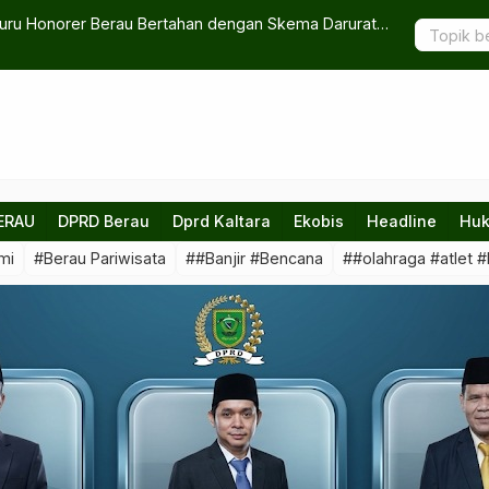
Guru Honorer Berau Bertahan dengan Skema Darurat
Viral Kolam
ERAU
DPRD Berau
Dprd Kaltara
Ekobis
Headline
Huk
mi
#Berau Pariwisata
##Banjir #Bencana
##olahraga #atlet #