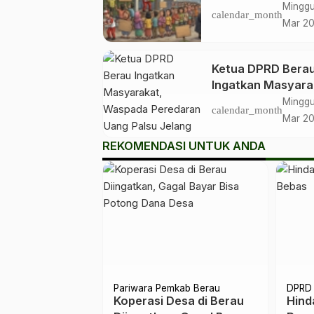
Distribusi LPG
Minggu
calendar_month
Bersubsidi
Mar 2
Ketua DPRD Bera
Ingatkan Masyara
Waspada Peredar
Minggu
calendar_month
Uang Palsu Jelan
Mar 2
Lebaran
REKOMENDASI UNTUK ANDA
DPRD Berau
DPRD 
tara Bongkar
Harus Ada Implementasi
Perc