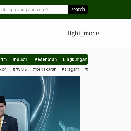
 Air Panas Dekat Limbah Sawit, Disbudpar Berau Angkat Bicara
search
light_mode
rim
industri
Kesehatan
Lingkungan
Nasional
Olahr
koni
##SMSI
#kebakaran
#sragam
##sawit #illegal
##Kal