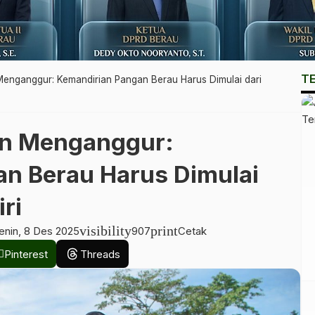
T
enganggur: Kemandirian Pangan Berau Harus Dimulai dari
an Menganggur:
n Berau Harus Dimulai
ri
visibility
print
enin, 8 Des 2025
907
Cetak
Pinterest
Threads