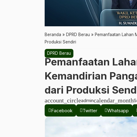
Beranda
»
DPRD Berau
»
Pemanfaatan Lahan M
Produksi Sendiri
DPRD Berau
Pemanfaatan Lah
Kemandirian Panga
dari Produksi Sendi
account_circle
calendar_month
admin
S
Facebook
Twitter
Whatsapp