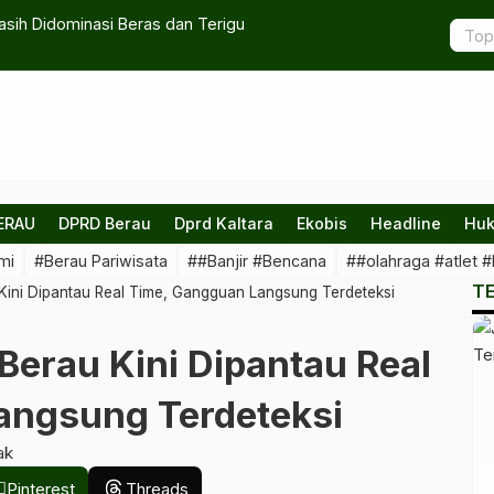
si Beras dan Terigu
Berau Fokus Tingkatkan
ERAU
DPRD Berau
Dprd Kaltara
Ekobis
Headline
Huk
mi
#Berau Pariwisata
##Banjir #Bencana
##olahraga #atlet #
T
Kini Dipantau Real Time, Gangguan Langsung Terdeteksi
Berau Kini Dipantau Real
angsung Terdeteksi
ak
Pinterest
Threads