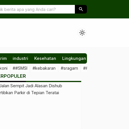
 Skor Integritas, Rekomendasi KPK Jadi Acuan
DPRD Ber
search
light_mode
rim
industri
Kesehatan
Lingkungan
Nasional
Olahr
koni
##SMSI
#kebakaran
#sragam
##sawit #illegal
##Kal
ERPOPULER