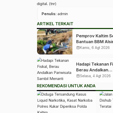
digital. (tnr)
Penulis
: admin
ARTIKEL TERKAIT
Pemprov Kaltim S
Bantuan BBM Alsi
ke Kelompok Tani 
calendar_month
Kamis, 6 Agt 2026
Kabupaten dan Ko
Hadapi Tekanan Fi
Berau Andalkan
Pariwisata Sambil
calendar_month
Selasa, 4 Agt 2026
Menanti Dana Tra
REKOMENDASI UNTUK ANDA
Pusat