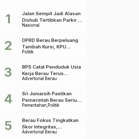
Jalan Sempit Jadi Alasan
Dishub Tertibkan Parkir di
Nasional
Tepian Teratai
DPRD Berau Berpeluang
Tambah Kursi, KPU
Politik
Ingatkan Acuannya UU
Pemilu
BPS Catat Penduduk Usia
Kerja Berau Terus
Advertorial Berau
Meningkat Dua Tahun
Terakhir
Sri Juniarsih Pastikan
Pemerintah Berau Serius
Pemeritahan
Politik
Tangani Reboisasi dan
Tolak Praktik Ilegal
Berau Fokus Tingkatkan
Skor Integritas,
Advertorial Berau
Rekomendasi KPK Jadi