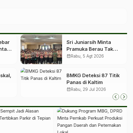
ebar
Sri Juniarsih Minta
ntan
Pramuka Berau Tak
di 10
Sekadar Jalankan
calendar_month
Rabu, 5 Agt 2026
ta
Kegiatan Seremonial
skal,
BMKG Deteksi 87 Titik
Panas di Kaltim
calendar_month
Rabu, 29 Jul 2026
nsfer