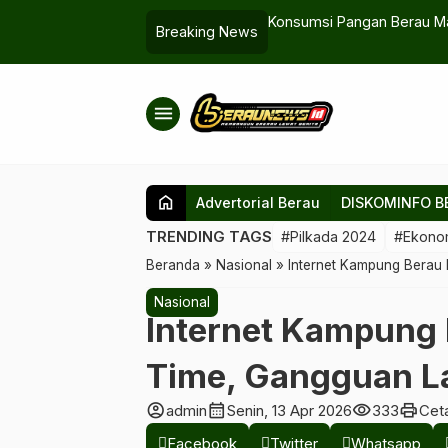
 Bersih, Rapi, Ekonomi
Konsumsi Pangan Berau Masih Didomina
Breaking News
menu
home
Advertorial Berau
DISKOMINFO B
TRENDING TAGS
#Pilkada 2024
#Ekono
Beranda
»
Nasional
»
Internet Kampung Berau 
Nasional
Internet Kampung 
Time, Gangguan L
account_circle
calendar_month
visibility
print
admin
Senin, 13 Apr 2026
333
Cet
Facebook
Twitter
Whatsapp