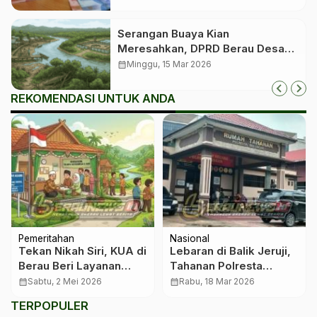
Serangan Buaya Kian
Meresahkan, DPRD Berau Desak
Pemerintah Segera Bangun
calendar_month
Minggu, 15 Mar 2026
Penangkaran
REKOMENDASI UNTUK ANDA
Pemeritahan
Nasional
Tekan Nikah Siri, KUA di
Lebaran di Balik Jeruji,
Berau Beri Layanan
Tahanan Polresta
Pernikahan Gratis bagi
Bulungan Tetap Bisa
calendar_month
Sabtu, 2 Mei 2026
calendar_month
Rabu, 18 Mar 2026
Warga Kurang Mampu
Bertemu Keluarga
TERPOPULER