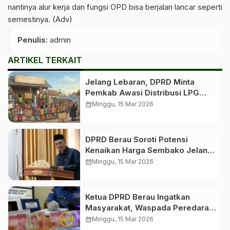
nantinya alur kerja dan fungsi OPD bisa berjalan lancar seperti
semestinya. (Adv)
Penulis
: admin
ARTIKEL TERKAIT
Jelang Lebaran, DPRD Minta
Pemkab Awasi Distribusi LPG
Bersubsidi
calendar_month
Minggu, 15 Mar 2026
DPRD Berau Soroti Potensi
Kenaikan Harga Sembako Jelang
Idulfitri
calendar_month
Minggu, 15 Mar 2026
Ketua DPRD Berau Ingatkan
Masyarakat, Waspada Peredaran
Uang Palsu Jelang Lebaran
calendar_month
Minggu, 15 Mar 2026