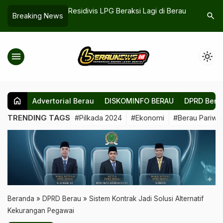
LPG Beraksi Lagi di Berau
Rumput Laut Diusulkan Jadi
Pem
search
Breaking News
Program Strategis Pemberdayaan
Kea
Masyarakat Pesisir
Kes
menu
light_mode
home
Advertorial Berau
DISKOMINFO BERAU
DPRD Bera
TRENDING TAGS
#Pilkada 2024
#Ekonomi
#Berau Pariwis
Beranda
»
DPRD Berau
»
Sistem Kontrak Jadi Solusi Alternatif
Kekurangan Pegawai