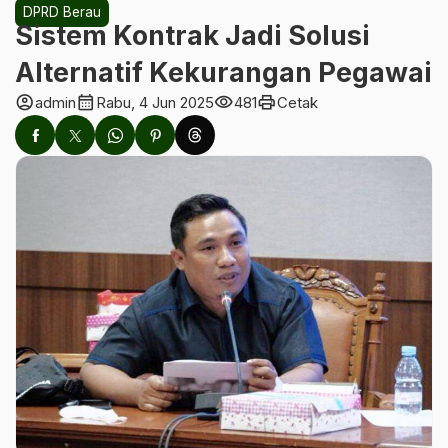
DPRD Berau
Sistem Kontrak Jadi Solusi
Alternatif Kekurangan Pegawai
account_circle
calendar_month
visibility
print
admin
Rabu, 4 Jun 2025
481
Cetak