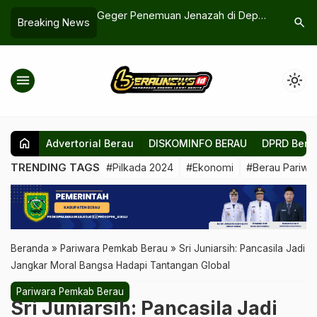
sak Pemkab
Geger Penemuan Jenazah di Depan
Siapkan S
search
Breaking News
keta Tapal Batas
THM Tanjung Selor, Keluarga Tolak
Destinasi
Autopsi Korban
menu
light_mode
home
Advertorial Berau
DISKOMINFO BERAU
DPRD Bera
TRENDING TAGS
#Pilkada 2024
#Ekonomi
#Berau Pariwis
Beranda
»
Pariwara Pemkab Berau
»
Sri Juniarsih: Pancasila Jadi
Jangkar Moral Bangsa Hadapi Tantangan Global
Pariwara Pemkab Berau
Sri Juniarsih: Pancasila Jadi