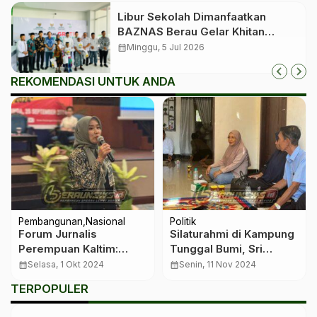
Libur Sekolah Dimanfaatkan
BAZNAS Berau Gelar Khitan
Massal bagi 350 Anak
calendar_month
Minggu, 5 Jul 2026
REKOMENDASI UNTUK ANDA
Pembangunan
Nasional
Politik
Forum Jurnalis
Silaturahmi di Kampung
Perempuan Kaltim:
Tunggal Bumi, Sri
Peran Wanita Semakin
Juniarsih Gaungkan
calendar_month
Selasa, 1 Okt 2024
calendar_month
Senin, 11 Nov 2024
Strategis di Dunia
Komitmen untuk Petani
TERPOPULER
Kepemimpinan
dan Infrastruktur
Talisayan