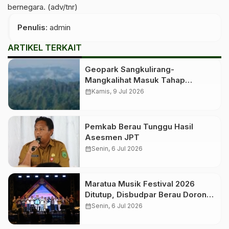
bernegara. (adv/tnr)
Penulis
: admin
ARTIKEL TERKAIT
Geopark Sangkulirang-
Mangkalihat Masuk Tahap
Verifikasi Lapangan untuk
calendar_month
Kamis, 9 Jul 2026
Penetapan Geopark Nasional
Pemkab Berau Tunggu Hasil
Asesmen JPT
calendar_month
Senin, 6 Jul 2026
Maratua Musik Festival 2026
Ditutup, Disbudpar Berau Dorong
Event Jadi Pengungkit Pariwisata
calendar_month
Senin, 6 Jul 2026