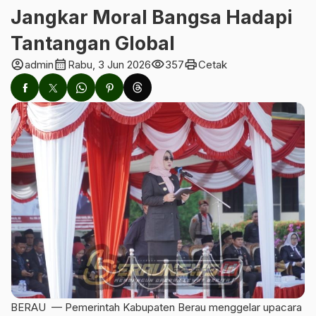
Jangkar Moral Bangsa Hadapi
Tantangan Global
account_circle
calendar_month
visibility
print
admin
Rabu, 3 Jun 2026
357
Cetak
BERAU — Pemerintah Kabupaten Berau menggelar upacara