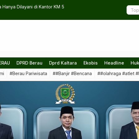
Hanya Dilayani di Kantor KM 5
Revitalisas
ERAU
DPRD Berau
Dprd Kaltara
Ekobis
Headline
Huk
mi
#Berau Pariwisata
##Banjir #Bencana
##olahraga #atlet #