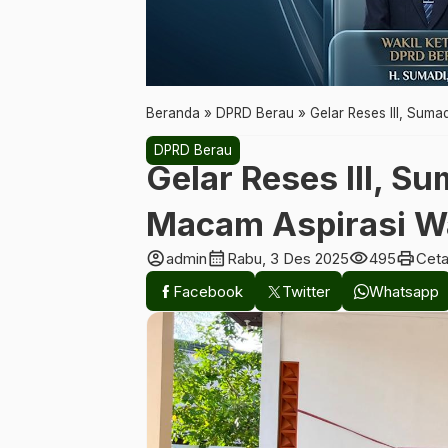
Beranda
»
DPRD Berau
»
Gelar Reses III, Sum
DPRD Berau
Gelar Reses III, 
Macam Aspirasi W
account_circle
calendar_month
visibility
print
admin
Rabu, 3 Des 2025
495
Cet
Facebook
Twitter
Whatsapp