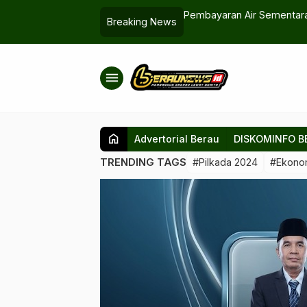
lang Tangan Jadi Alat Baru Pantau
Pembayaran Air Sementara 
Breaking News
menu
home
Advertorial Berau
DISKOMINFO B
TRENDING TAGS
#Pilkada 2024
#Ekono