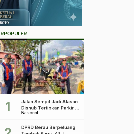
ERPOPULER
Jalan Sempit Jadi Alasan
Dishub Tertibkan Parkir di
Nasional
Tepian Teratai
DPRD Berau Berpeluang
Tambah Kursi, KPU