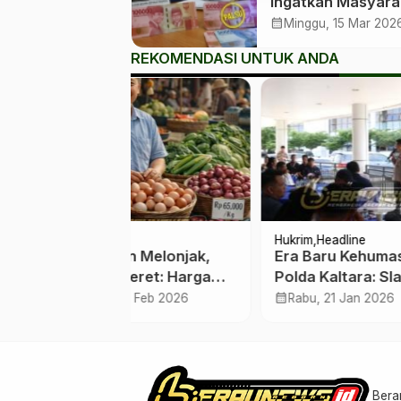
Ingatkan Masyara
Waspada Peredar
calendar_month
Minggu, 15 Mar 202
Uang Palsu Jelan
REKOMENDASI UNTUK ANDA
Lebaran
Hukrim
Headline
Pariw
n Melonjak,
Era Baru Kehumasan
Keja
eret: Harga
Polda Kaltara: Slamet
Dana
alisayan Tak
Wahyudi Pererat Sinergi
Pem
calendar_month
calendar_month
2 Feb 2026
Rabu, 21 Jan 2026
Jum
i
dengan Media
Bera