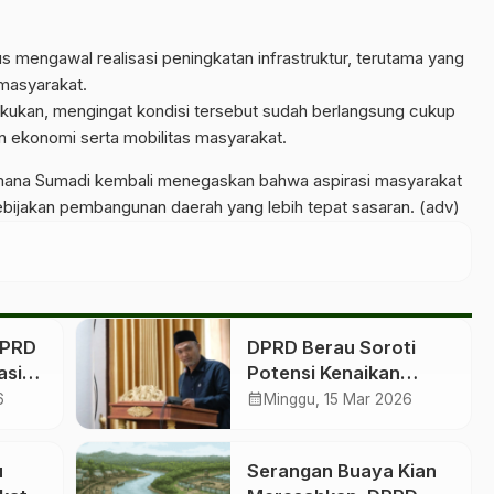
 mengawal realisasi peningkatan infrastruktur, terutama yang
masyarakat.
akukan, mengingat kondisi tersebut sudah berlangsung cukup
 ekonomi serta mobilitas masyarakat.
di mana Sumadi kembali menegaskan bahwa aspirasi masyarakat
ijakan pembangunan daerah yang lebih tepat sasaran. (adv)
DPRD
DPRD Berau Soroti
asi
Potensi Kenaikan
Harga Sembako Jelang
calendar_month
6
Minggu, 15 Mar 2026
Idulfitri
u
Serangan Buaya Kian