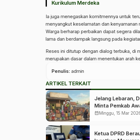
Kurikulum Merdeka
Ia juga menegaskan komitmennya untuk terus
menyangkut keselamatan dan kenyamanan 
Warga berharap perbaikan dapat segera dil
lama dan berdampak langsung pada kegiatan
Reses ini ditutup dengan dialog terbuka, 
merupakan dasar dalam menentukan arah keb
Penulis
: admin
ARTIKEL TERKAIT
Jelang Lebaran, 
Minta Pemkab Aw
Distribusi LPG
calendar_month
Minggu, 15 Mar 202
Bersubsidi
Ketua DPRD Bera