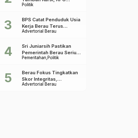
Politik
Ingatkan Acuannya UU
Pemilu
BPS Catat Penduduk Usia
Kerja Berau Terus
Advertorial Berau
Meningkat Dua Tahun
Terakhir
Sri Juniarsih Pastikan
Pemerintah Berau Serius
Pemeritahan
Politik
Tangani Reboisasi dan
Tolak Praktik Ilegal
Berau Fokus Tingkatkan
Skor Integritas,
Advertorial Berau
Rekomendasi KPK Jadi
Acuan