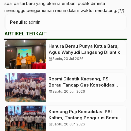
soal partai baru yang akan ia emban, publik diminta
menunggu pengumuman resmi dalam waktu mendatang.(*/)
Penulis
: admin
ARTIKEL TERKAIT
Hanura Berau Punya Ketua Baru,
Agus Wahyudi Langsung Dilantik
calendar_month
Senin, 20 Jul 2026
Resmi Dilantik Kaesang, PSI
Berau Tancap Gas Konsolidasi
dan Rekrut Kader Muda Jelang
calendar_month
Sabtu, 20 Jun 2026
2029
Kaesang Puji Konsolidasi PSI
Kaltim, Tantang Pengurus Bentuk
Struktur hingga Tingkat Desa dan
calendar_month
Sabtu, 20 Jun 2026
Kelurahan