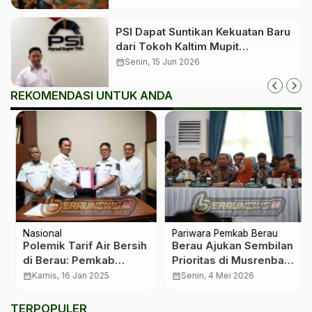
PSI Dapat Suntikan Kekuatan Baru
dari Tokoh Kaltim Mupit
Datusahlan
calendar_month
Senin, 15 Jun 2026
REKOMENDASI UNTUK ANDA
Nasional
Pariwara Pemkab Berau
Polemik Tarif Air Bersih
Berau Ajukan Sembilan
di Berau: Pemkab
Prioritas di Musrenbang
Kembalikan Tarif Sesuai
Kaltim
calendar_month
Kamis, 16 Jan 2025
calendar_month
Senin, 4 Mei 2026
Kebijakan Awal 2011
TERPOPULER