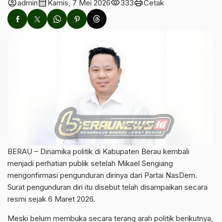
account_circle
calendar_month
visibility
print
admin
Kamis, 7 Mei 2026
333
Cetak
BERAU – Dinamika politik di Kabupaten Berau kembali
menjadi perhatian publik setelah Mikael Sengiang
mengonfirmasi pengunduran dirinya dari Partai NasDem.
Surat pengunduran diri itu disebut telah disampaikan secara
resmi sejak 6 Maret 2026.
Meski belum membuka secara terang arah politik berikutnya,