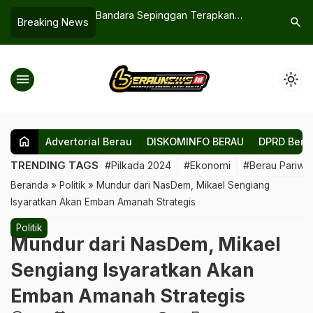
apaian
Bandara Sepinggan Terapkan
Mulai Har
search
Breaking News
rau Hasil Kerja
Sistem Rebalancing untuk Atur Arus
Menjabat
Seluruh Elemen
Penumpang
Gantikan 
menu
light_mode
home
Advertorial Berau
DISKOMINFO BERAU
DPRD Bera
TRENDING TAGS
#Pilkada 2024
#Ekonomi
#Berau Pariwis
Beranda
»
Politik
»
Mundur dari NasDem, Mikael Sengiang
Isyaratkan Akan Emban Amanah Strategis
Politik
Mundur dari NasDem, Mikael
Sengiang Isyaratkan Akan
Emban Amanah Strategis