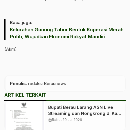
Baca juga:
Kelurahan Gunung Tabur Bentuk Koperasi Merah
Putih, Wujudkan Ekonomi Rakyat Mandiri
(Akm)
Penulis
: redaksi Beraunews
ARTIKEL TERKAIT
Bupati Berau Larang ASN Live
Streaming dan Nongkrong di Kafe
Saat Jam Kerja
calendar_month
Rabu, 29 Jul 2026