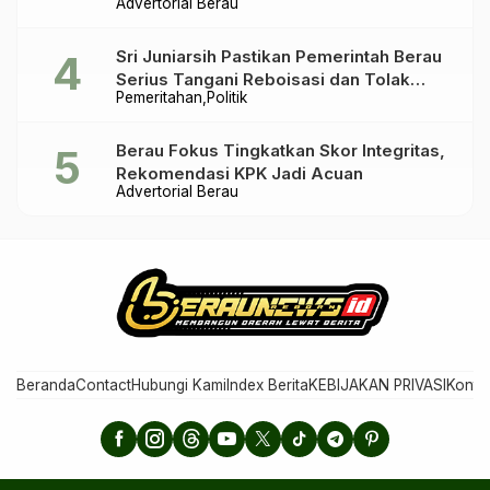
Advertorial Berau
Sri Juniarsih Pastikan Pemerintah Berau
Serius Tangani Reboisasi dan Tolak
Pemeritahan
Politik
Praktik Ilegal
Berau Fokus Tingkatkan Skor Integritas,
Rekomendasi KPK Jadi Acuan
Advertorial Berau
Beranda
Contact
Hubungi Kami
Index Berita
KEBIJAKAN PRIVASI
Konta