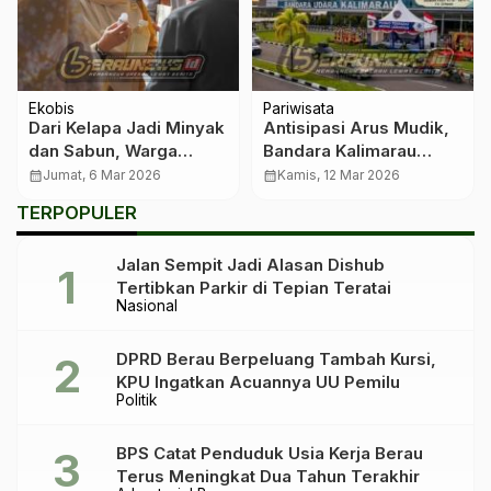
Ekobis
Pariwisata
Dari Kelapa Jadi Minyak
Antisipasi Arus Mudik,
dan Sabun, Warga
Bandara Kalimarau
Giring-Giring Mulai
Benahi Layanan dan
calendar_month
Jumat, 6 Mar 2026
calendar_month
Kamis, 12 Mar 2026
Raup Nilai Tambah
Siapkan Posko Lebaran
TERPOPULER
Ekonomi
Jalan Sempit Jadi Alasan Dishub
Tertibkan Parkir di Tepian Teratai
Nasional
DPRD Berau Berpeluang Tambah Kursi,
KPU Ingatkan Acuannya UU Pemilu
Politik
BPS Catat Penduduk Usia Kerja Berau
Terus Meningkat Dua Tahun Terakhir