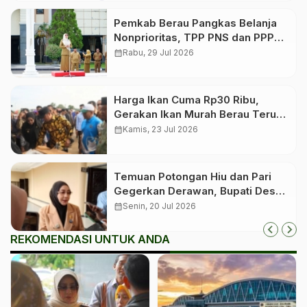
Pemkab Berau Pangkas Belanja
Nonprioritas, TPP PNS dan PPPK
Tetap Dibayar
calendar_month
Rabu, 29 Jul 2026
Harga Ikan Cuma Rp30 Ribu,
Gerakan Ikan Murah Berau Terus
Digelar Bergilir di 13 Kecamatan
calendar_month
Kamis, 23 Jul 2026
Temuan Potongan Hiu dan Pari
Gegerkan Derawan, Bupati Desak
Proses Hukum
calendar_month
Senin, 20 Jul 2026
REKOMENDASI UNTUK ANDA