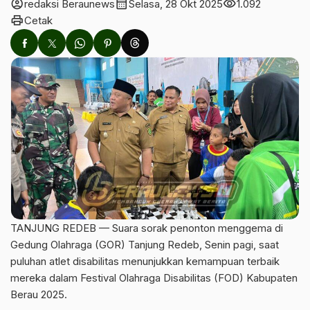
account_circle
calendar_month
visibility
redaksi Beraunews
Selasa, 28 Okt 2025
1.092
print
Cetak
‎TANJUNG REDEB — Suara sorak penonton menggema di
Gedung Olahraga (GOR) Tanjung Redeb, Senin pagi, saat
puluhan atlet disabilitas menunjukkan kemampuan terbaik
mereka dalam Festival Olahraga Disabilitas (FOD) Kabupaten
Berau 2025.