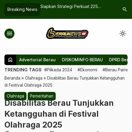
Nelayan Maratua
Siapkan Strategi Perkuat 225
Aliansi P
search
Breaking News
abil, Rencana SPBN
Destinasi Berau
Resmi, KU
an
Dugaan Ak
menu
light_mode
home
Advertorial Berau
DISKOMINFO BERAU
DPRD Bera
TRENDING TAGS
#Pilkada 2024
#Ekonomi
#Berau Pariwis
Beranda
»
Olahraga
»
‎Disabilitas Berau Tunjukkan Ketangguhan
di Festival Olahraga 2025
Olahraga
Pemeritahan
‎Disabilitas Berau Tunjukkan
Ketangguhan di Festival
Olahraga 2025