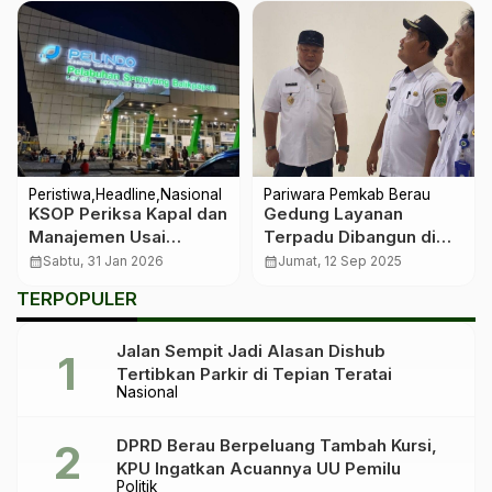
Peristiwa
Headline
Nasional
Pariwara Pemkab Berau
KSOP Periksa Kapal dan
Gedung Layanan
Manajemen Usai
Terpadu Dibangun di
Insiden Maut di
Pulau Derawan,
calendar_month
Sabtu, 31 Jan 2026
calendar_month
Jumat, 12 Sep 2025
Semayang Balikpapan
Pemkab Dorong
TERPOPULER
Penguatan
Kelembagaan Kampung
Jalan Sempit Jadi Alasan Dishub
Tertibkan Parkir di Tepian Teratai
Nasional
DPRD Berau Berpeluang Tambah Kursi,
KPU Ingatkan Acuannya UU Pemilu
Politik