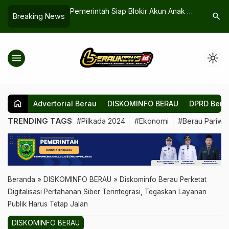
ngandung
Pemerintah Siap Blokir Akun Anak di
Fasilitas Umum Terd
search
Breaking News
en
Bawah Umur, Diskominfo Berau
Segah Segera Diban
BPMI
Ungkap Tantangan di Lapangan
menu
light_mode
home
Advertorial Berau
DISKOMINFO BERAU
DPRD Bera
TRENDING TAGS
#Pilkada 2024
#Ekonomi
#Berau Pariwis
Beranda
»
DISKOMINFO BERAU
»
‎Diskominfo Berau Perketat
Digitalisasi Pertahanan Siber Terintegrasi, Tegaskan Layanan
Publik Harus Tetap Jalan
DISKOMINFO BERAU