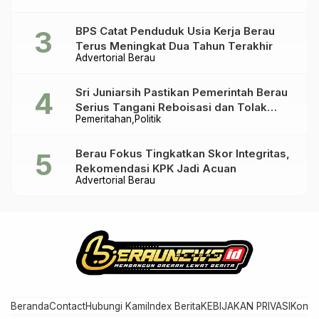
BPS Catat Penduduk Usia Kerja Berau
Terus Meningkat Dua Tahun Terakhir
Advertorial Berau
Sri Juniarsih Pastikan Pemerintah Berau
Serius Tangani Reboisasi dan Tolak
Pemeritahan
Politik
Praktik Ilegal
Berau Fokus Tingkatkan Skor Integritas,
Rekomendasi KPK Jadi Acuan
Advertorial Berau
Beranda
Contact
Hubungi Kami
Index Berita
KEBIJAKAN PRIVASI
Konta