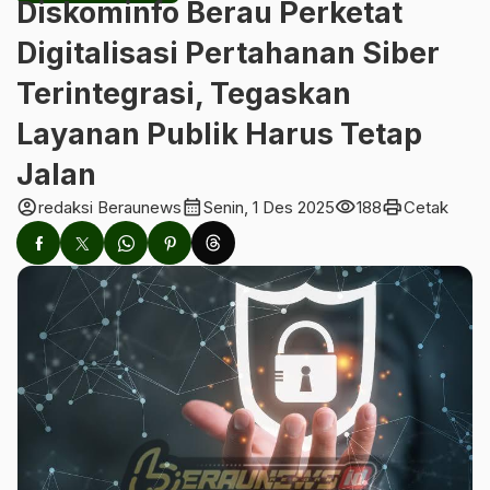
‎Diskominfo Berau Perketat
Digitalisasi Pertahanan Siber
Terintegrasi, Tegaskan
Layanan Publik Harus Tetap
Jalan
account_circle
calendar_month
visibility
print
redaksi Beraunews
Senin, 1 Des 2025
188
Cetak