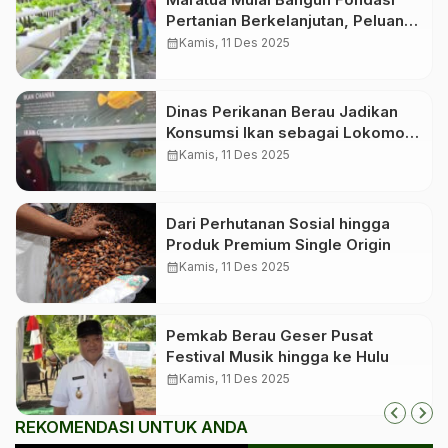
Pertanian Berkelanjutan, Peluang
Investasi Hijau Makin Terbuka
calendar_month
Kamis, 11 Des 2025
Dinas Perikanan Berau Jadikan
Konsumsi Ikan sebagai Lokomotif
Gizi Keluarga, Dorong Masyarakat
calendar_month
Kamis, 11 Des 2025
Lebih Sehat dan Produktif
Dari Perhutanan Sosial hingga
Produk Premium Single Origin
calendar_month
Kamis, 11 Des 2025
Pemkab Berau Geser Pusat
Festival Musik hingga ke Hulu
calendar_month
Kamis, 11 Des 2025
REKOMENDASI UNTUK ANDA