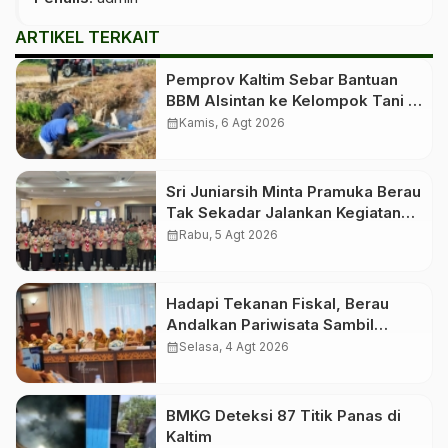
ARTIKEL TERKAIT
Pemprov Kaltim Sebar Bantuan
BBM Alsintan ke Kelompok Tani di
10 Kabupaten dan Kota
calendar_month
Kamis, 6 Agt 2026
Sri Juniarsih Minta Pramuka Berau
Tak Sekadar Jalankan Kegiatan
Seremonial
calendar_month
Rabu, 5 Agt 2026
Hadapi Tekanan Fiskal, Berau
Andalkan Pariwisata Sambil
Menanti Dana Transfer Pusat
calendar_month
Selasa, 4 Agt 2026
BMKG Deteksi 87 Titik Panas di
Kaltim