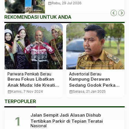
calendar_month
Rabu, 29 Jul 2026
REKOMENDASI UNTUK ANDA
Pariwara Pemkab Berau
Advertorial Berau
Berau Fokus Libatkan
Kampung Derawan
Anak Muda: Ide Kreatif
Sedang Godok Perkam
Jadi Kunci Sukses Event
Pengendalian Harga
calendar_month
Kamis, 7 Nov 2024
calendar_month
Selasa, 21 Jan 2025
Kuliner di Daerah Wisata
TERPOPULER
Jalan Sempit Jadi Alasan Dishub
Tertibkan Parkir di Tepian Teratai
Nasional