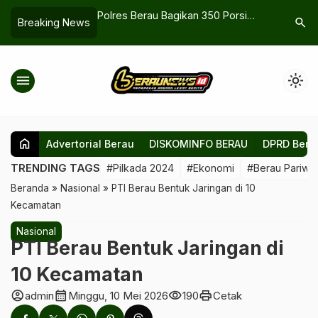
gikan 350 Porsi
Pecinta Musik Wajib Datang! For
Penyesua
search
Breaking News
 untuk Pelajar SDN
Revenge Bakal Konser di Mak
Perda Paj
deb
Dendang Vol.1 Berau
Kepastia
menu
light_mode
home
Advertorial Berau
DISKOMINFO BERAU
DPRD Bera
TRENDING TAGS
#Pilkada 2024
#Ekonomi
#Berau Pariwis
Beranda
»
Nasional
»
PTI Berau Bentuk Jaringan di 10
Kecamatan
Nasional
PTI Berau Bentuk Jaringan di
10 Kecamatan
account_circle
calendar_month
visibility
print
admin
Minggu, 10 Mei 2026
190
Cetak