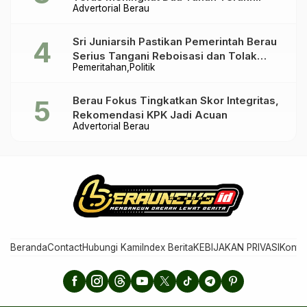
Advertorial Berau
Sri Juniarsih Pastikan Pemerintah Berau
Serius Tangani Reboisasi dan Tolak
Pemeritahan
Politik
Praktik Ilegal
Berau Fokus Tingkatkan Skor Integritas,
Rekomendasi KPK Jadi Acuan
Advertorial Berau
Beranda
Contact
Hubungi Kami
Index Berita
KEBIJAKAN PRIVASI
Konta