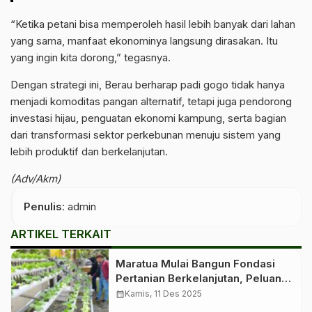
“Ketika petani bisa memperoleh hasil lebih banyak dari lahan
yang sama, manfaat ekonominya langsung dirasakan. Itu
yang ingin kita dorong,” tegasnya.
Dengan strategi ini, Berau berharap padi gogo tidak hanya
menjadi komoditas pangan alternatif, tetapi juga pendorong
investasi hijau, penguatan ekonomi kampung, serta bagian
dari transformasi sektor perkebunan menuju sistem yang
lebih produktif dan berkelanjutan.
(Adv/Akm)
Penulis
: admin
ARTIKEL TERKAIT
Maratua Mulai Bangun Fondasi
Pertanian Berkelanjutan, Peluang
Investasi Hijau Makin Terbuka
calendar_month
Kamis, 11 Des 2025