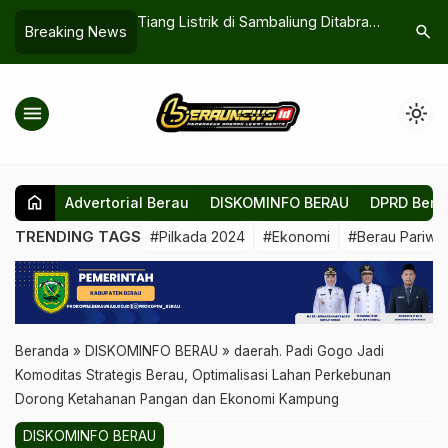
 Warga Nobar,
Tiang Listrik di Sambaliung Ditabrak
Tak Sang
search
Breaking News
ze Warnai
Dua Kali, Kabel Semrawut Ganggu
Laporkan
imnas Indonesia
Akses Jalan dan Internet
Petugas
menu
light_mode
home
Advertorial Berau
DISKOMINFO BERAU
DPRD Bera
TRENDING TAGS
#Pilkada 2024
#Ekonomi
#Berau Pariwis
Beranda
»
DISKOMINFO BERAU
»
daerah. Padi Gogo Jadi
Komoditas Strategis Berau, Optimalisasi Lahan Perkebunan
Dorong Ketahanan Pangan dan Ekonomi Kampung
DISKOMINFO BERAU