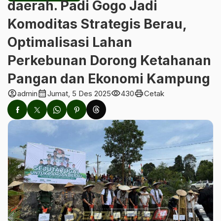
daerah. Padi Gogo Jadi
Komoditas Strategis Berau,
Optimalisasi Lahan
Perkebunan Dorong Ketahanan
Pangan dan Ekonomi Kampung
account_circle
calendar_month
visibility
print
admin
Jumat, 5 Des 2025
430
Cetak