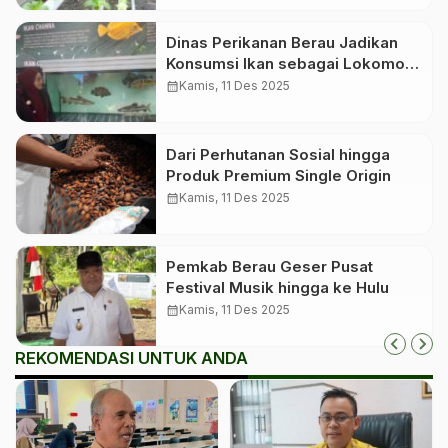
Dinas Perikanan Berau Jadikan
Konsumsi Ikan sebagai Lokomotif
Gizi Keluarga, Dorong Masyarakat
calendar_month
Kamis, 11 Des 2025
Lebih Sehat dan Produktif
Dari Perhutanan Sosial hingga
Produk Premium Single Origin
calendar_month
Kamis, 11 Des 2025
Pemkab Berau Geser Pusat
Festival Musik hingga ke Hulu
calendar_month
Kamis, 11 Des 2025
REKOMENDASI UNTUK ANDA