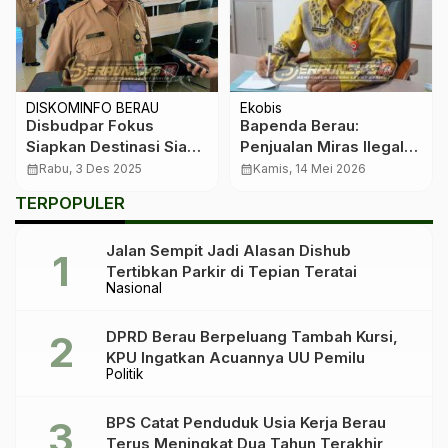
DISKOMINFO BERAU
Ekobis
Disbudpar Fokus
Bapenda Berau:
Siapkan Destinasi Siap
Penjualan Miras Ilegal
Pasar sebelum
Tak Bisa Disetor ke PAD
calendar_month
Rabu, 3 Des 2025
calendar_month
Kamis, 14 Mei 2026
Ekspansi Promosi
TERPOPULER
Jalan Sempit Jadi Alasan Dishub
Tertibkan Parkir di Tepian Teratai
Nasional
DPRD Berau Berpeluang Tambah Kursi,
KPU Ingatkan Acuannya UU Pemilu
Politik
BPS Catat Penduduk Usia Kerja Berau
Terus Meningkat Dua Tahun Terakhir