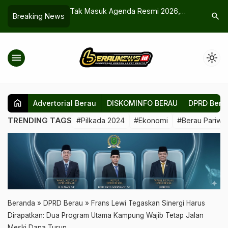
genda Resmi 2026,
Estetika Baru Jembatan Sambaliung:
Dari Ma
search
Breaking News
 Manutung Jukut di
Simbol Keindahan dan Kebanggaan
Sabu Ja
Menunggu Kepastian
Berau
Beruju
menu
light_mode
home
Advertorial Berau
DISKOMINFO BERAU
DPRD Bera
TRENDING TAGS
#Pilkada 2024
#Ekonomi
#Berau Pariwis
Beranda
»
DPRD Berau
»
Frans Lewi Tegaskan Sinergi Harus
Dirapatkan: Dua Program Utama Kampung Wajib Tetap Jalan
Meski Dana Turun