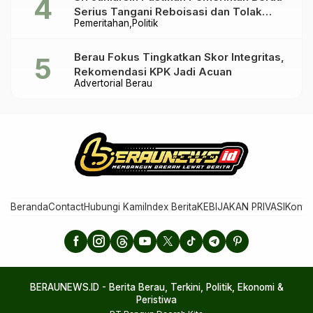
Serius Tangani Reboisasi dan Tolak
Pemeritahan
Politik
Praktik Ilegal
Berau Fokus Tingkatkan Skor Integritas,
Rekomendasi KPK Jadi Acuan
Advertorial Berau
Beranda
Contact
Hubungi Kami
Index Berita
KEBIJAKAN PRIVASI
Konta
BERAUNEWS.ID - Berita Berau, Terkini, Politik, Ekonomi &
Peristiwa