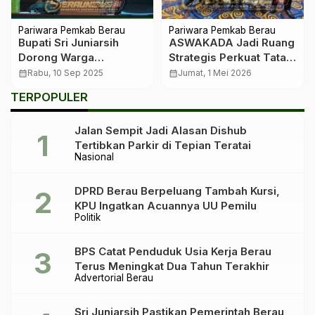
Pariwara Pemkab Berau
Pariwara Pemkab Berau
Bupati Sri Juniarsih
ASWAKADA Jadi Ruang
Dorong Warga
Strategis Perkuat Tata
Manfaatkan Diskon PBB
Kelola Pemerintahan
calendar_month
Rabu, 10 Sep 2025
calendar_month
Jumat, 1 Mei 2026
Sebelum September
TERPOPULER
Berakhir
Jalan Sempit Jadi Alasan Dishub
Tertibkan Parkir di Tepian Teratai
Nasional
DPRD Berau Berpeluang Tambah Kursi,
KPU Ingatkan Acuannya UU Pemilu
Politik
BPS Catat Penduduk Usia Kerja Berau
Terus Meningkat Dua Tahun Terakhir
Advertorial Berau
Sri Juniarsih Pastikan Pemerintah Berau