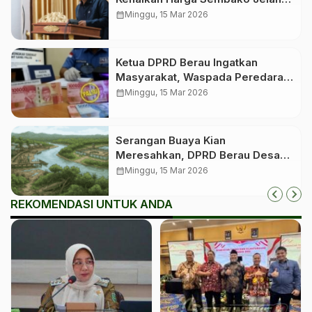
Idulfitri
calendar_month
Minggu, 15 Mar 2026
Ketua DPRD Berau Ingatkan
Masyarakat, Waspada Peredaran
Uang Palsu Jelang Lebaran
calendar_month
Minggu, 15 Mar 2026
Serangan Buaya Kian
Meresahkan, DPRD Berau Desak
Pemerintah Segera Bangun
calendar_month
Minggu, 15 Mar 2026
Penangkaran
REKOMENDASI UNTUK ANDA