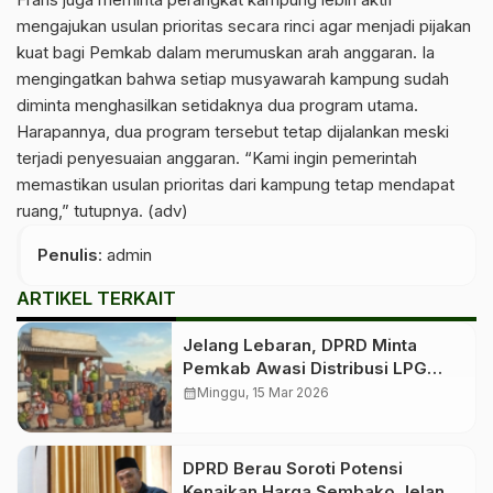
mengajukan usulan prioritas secara rinci agar menjadi pijakan
kuat bagi Pemkab dalam merumuskan arah anggaran. Ia
mengingatkan bahwa setiap musyawarah kampung sudah
diminta menghasilkan setidaknya dua program utama.
Harapannya, dua program tersebut tetap dijalankan meski
terjadi penyesuaian anggaran. “Kami ingin pemerintah
memastikan usulan prioritas dari kampung tetap mendapat
ruang,” tutupnya. (adv)
Penulis
: admin
ARTIKEL TERKAIT
Jelang Lebaran, DPRD Minta
Pemkab Awasi Distribusi LPG
Bersubsidi
calendar_month
Minggu, 15 Mar 2026
DPRD Berau Soroti Potensi
Kenaikan Harga Sembako Jelang