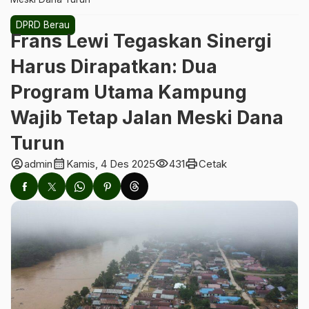
DPRD Berau
Frans Lewi Tegaskan Sinergi
Harus Dirapatkan: Dua
Program Utama Kampung
Wajib Tetap Jalan Meski Dana
Turun
account_circle
calendar_month
visibility
print
admin
Kamis, 4 Des 2025
431
Cetak